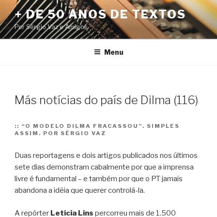
Pular
+ DE 50 ANOS DE TEXTOS
para
Por Sérgio Vaz e Amigos
o
conteúdo
Menu
Más notícias do país de Dilma (116)
::
“O MODELO DILMA FRACASSOU”. SIMPLES
ASSIM. POR SÉRGIO VAZ
Duas reportagens e dois artigos publicados nos últimos
sete dias demonstram cabalmente por que a imprensa
livre é fundamental – e também por que o PT jamais
abandona a idéia que querer controlá-la.
A repórter
Letícia Lins
percorreu mais de 1.500