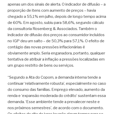
apenas um dos sinais de alerta. O indicador de difusão – a
proporção de itens com aumento de preços – havia
chegado a 55,1% em julho, depois de longo tempo acima
de 60%. Em agosto, subiu para 58,6%, segundo cálculo
da consultoria Rosenberg & Associados. Também o
indicador de difusão dos preços ao consumidor incluídos
no IGP deu um salto – de 50,3% para 57,1%. O efeito de
contágio das novas pressões inflacionárias é
obviamente amplo. Seria enganadora, portanto, qualquer
tentativa de atribuir a inflação a pressões localizadas em
um grupo restrito de bens ou serviços.
“Segundo a Ata do Copom, a demanda interna tende a
continuar ‘relativamente robusta’, especialmente no caso
do consumo das famílias. Emprego elevado, aumento da
renda e ‘expansão moderada do crédito’ sustentam essa
demanda. ‘Esse ambiente tende a prevalecer neste e
nos próximos semestres’, de acordo com o documento.
Os efeitos da alta de juros levarão algum tempo para se