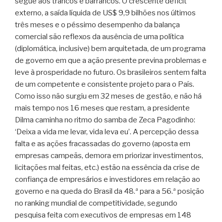
segue aos trancos e barrancos. O crescente déficit
externo, a saída líquida de US$ 9,9 bilhões nos últimos
três meses e o péssimo desempenho da balança
comercial são reflexos da ausência de uma política
(diplomática, inclusive) bem arquitetada, de um programa
de governo em que a ação presente previna problemas e
leve à prosperidade no futuro. Os brasileiros sentem falta
de um competente e consistente projeto para o País.
Como isso não surgiu em 32 meses de gestão, e não há
mais tempo nos 16 meses que restam, a presidente
Dilma caminha no ritmo do samba de Zeca Pagodinho:
‘Deixa a vida me levar, vida leva eu’. A percepção dessa
falta e as ações fracassadas do governo (aposta em
empresas campeãs, demora em priorizar investimentos,
licitações mal feitas, etc.) estão na essência da crise de
confiança de empresários e investidores em relação ao
governo e na queda do Brasil da 48.ª para a 56.ª posição
no ranking mundial de competitividade, segundo
pesquisa feita com executivos de empresas em 148