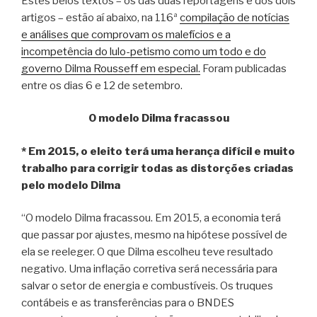
Estes belos textos – os das duas reportagens e dos dois
artigos – estão aí abaixo, na 116ª
compilação de notícias
e análises que comprovam os malefícios e a
incompetência do lulo-petismo como um todo e do
governo Dilma Rousseff em especial.
Foram publicadas
entre os dias 6 e 12 de setembro.
O modelo Dilma fracassou
* Em 2015, o eleito terá uma herança difícil e muito
trabalho para corrigir todas as distorções criadas
pelo modelo Dilma
“O modelo Dilma fracassou. Em 2015, a economia terá
que passar por ajustes, mesmo na hipótese possível de
ela se reeleger. O que Dilma escolheu teve resultado
negativo. Uma inflação corretiva será necessária para
salvar o setor de energia e combustíveis. Os truques
contábeis e as transferências para o BNDES