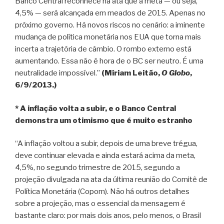
Banco Central reconhece na ata que a meta — ou seja,
4,5% — será alcançada em meados de 2015. Apenas no
próximo governo. Há novos riscos no cenário: a iminente
mudança de política monetária nos EUA que torna mais
incerta a trajetória de câmbio. O rombo externo está
aumentando. Essa não é hora de o BC ser neutro. É uma
neutralidade impossível.”
(Míriam Leitão,
O Globo
,
6/9/2013.)
* A inflação volta a subir, e o Banco Central
demonstra um otimismo que é muito estranho
“A inflação voltou a subir, depois de uma breve trégua,
deve continuar elevada e ainda estará acima da meta,
4,5%, no segundo trimestre de 2015, segundo a
projeção divulgada na ata da última reunião do Comitê de
Política Monetária (Copom). Não há outros detalhes
sobre a projeção, mas o essencial da mensagem é
bastante claro: por mais dois anos, pelo menos, o Brasil