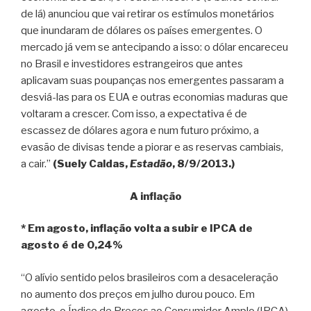
de lá) anunciou que vai retirar os estímulos monetários
que inundaram de dólares os países emergentes. O
mercado já vem se antecipando a isso: o dólar encareceu
no Brasil e investidores estrangeiros que antes
aplicavam suas poupanças nos emergentes passaram a
desviá-las para os EUA e outras economias maduras que
voltaram a crescer. Com isso, a expectativa é de
escassez de dólares agora e num futuro próximo, a
evasão de divisas tende a piorar e as reservas cambiais,
a cair.”
(Suely Caldas,
Estadão
, 8/9/2013.)
A inflação
* Em agosto, inflação volta a subir e IPCA de
agosto é de 0,24%
“O alívio sentido pelos brasileiros com a desaceleração
no aumento dos preços em julho durou pouco. Em
agosto, o Índice de Preços ao Consumidor Amplo (IPCA),