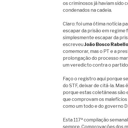
os criminosos já haviam sido 
condenados na cadeia.
Claro: foi uma ótima notícia 
escapar da prisão em regime f
simplesmente escapar da pris
escreveu
João Bosco Rabell
comemorar, mas o PT e a presi
prolongação do processo mant
um veredicto contra o partido
Faço o registro aqui porque s
do STF, deixar de citá-la. Mas
porque estas coletâneas são e
que comprovam os malefícios 
como um todo e do governo Di
Esta 117ª compilação semanal
sempre. Comprovações dos ma