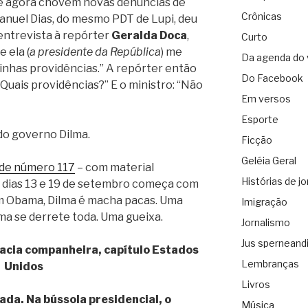
, e agora chovem novas denúncias de
Crônicas
Manuel Dias, do mesmo PDT de Lupi, deu
 entrevista à repórter
Geralda Doca
,
Curto
e ela (
a presidente da República
) me
Da agenda do 
nhas providências.” A repórter então
Do Facebook
 “Quais providências?” E o ministro: “Não
Em versos
Esporte
 do governo Dilma.
Ficção
Geléia Geral
 de número 117
– com material
Histórias de jo
s dias 13 e 19 de setembro começa com
om Obama, Dilma é macha pacas. Uma
Imigração
ma se derrete toda. Uma gueixa.
Jornalismo
Jus sperneand
acia companheira, capítulo Estados
Lembranças
Unidos
Livros
da. Na bússola presidencial, o
Música