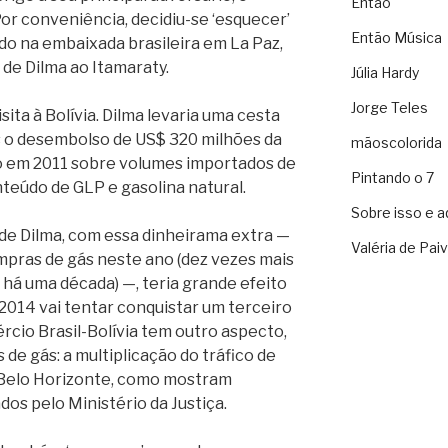
Então
or conveniência, decidiu-se ‘esquecer’
Então Música
ado na embaixada brasileira em La Paz,
 de Dilma ao Itamaraty.
Júlia Hardy
Jorge Teles
sita à Bolívia. Dilma levaria uma cesta
s o desembolso de US$ 320 milhões da
mãoscolorida
o em 2011 sobre volumes importados de
Pintando o 7
teúdo de GLP e gasolina natural.
Sobre isso e a
m de Dilma, com essa dinheirama extra —
Valéria de Pai
mpras de gás neste ano (dez vezes mais
 há uma década) —, teria grande efeito
 2014 vai tentar conquistar um terceiro
cio Brasil-Bolívia tem outro aspecto,
de gás: a multiplicação do tráfico de
e Belo Horizonte, como mostram
os pelo Ministério da Justiça.