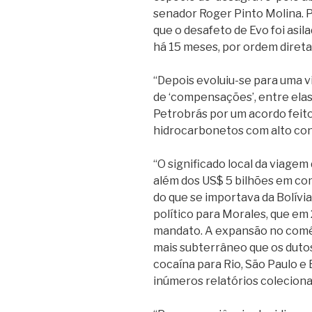
senador Roger Pinto Molina. P
que o desafeto de Evo foi asil
há 15 meses, por ordem direta
“Depois evoluiu-se para uma vi
de ‘compensações’, entre ela
Petrobrás por um acordo feit
hidrocarbonetos com alto con
“O significado local da viage
além dos US$ 5 bilhões em co
do que se importava da Bolívia
político para Morales, que em
mandato. A expansão no comér
mais subterrâneo que os dutos 
cocaína para Rio, São Paulo 
inúmeros relatórios colecionad