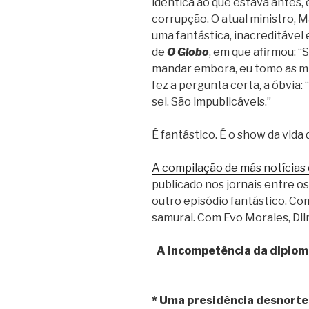
idêntica ao que estava antes
corrupção. O atual ministro, 
uma fantástica, inacreditável
de
O Globo
, em que afirmou: “S
mandar embora, eu tomo as mi
fez a pergunta certa, a óbvia:
sei. São impublicáveis.”
É fantástico. É o show da vida
A compilação de más notícias
publicado nos jornais entre o
outro episódio fantástico. C
samurai. Com Evo Morales, Dil
A incompetência da diplom
* Uma presidência desnortea