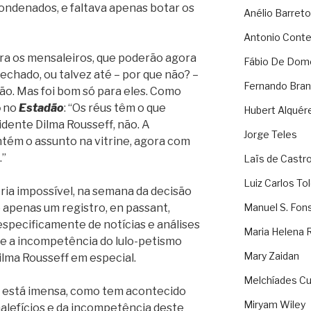
condenados, e faltava apenas botar os
Anélio Barreto
Antonio Cont
para os mensaleiros, que poderão agora
Fábio De Dom
echado, ou talvez até – por que não? –
Fernando Bran
ão. Mas foi bom só para eles. Como
o
no
Estadão
: “Os réus têm o que
Hubert Alquér
dente Dilma Rousseff, não. A
Jorge Teles
ém o assunto na vitrine, agora com
.”
Laïs de Castr
Luiz Carlos To
eria impossível, na semana da decisão
 é apenas um registro, en passant,
Manuel S. Fon
specificamente de notícias e análises
Maria Helena 
e a incompetência do lulo-petismo
Mary Zaidan
lma Rousseff em especial.
Melchíades Cu
 está imensa, como tem acontecido
Miryam Wiley
lefícios e da incompetência deste