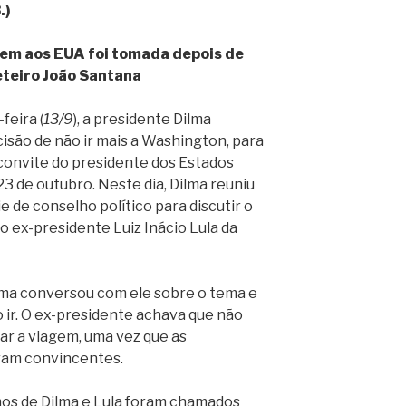
.)
gem aos EUA foi tomada depois de
eteiro João Santana
feira (
13/9
), a presidente Dilma
cisão de não ir mais a Washington, para
 convite do presidente dos Estados
3 de outubro. Neste dia, Dilma reuniu
 de conselho político para discutir o
o ex-presidente Luiz Inácio Lula da
ilma conversou com ele sobre o tema e
o ir. O ex-presidente achava que não
izar a viagem, uma vez que as
ram convincentes.
mos de Dilma e Lula foram chamados