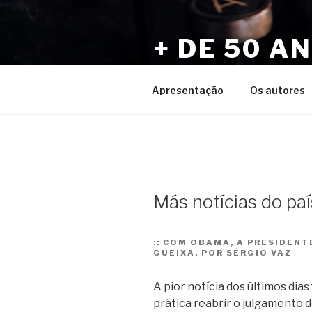
Pular
para
+ DE 50 A
o
conteúdo
Por Sérgio Vaz e Amigos
Apresentação
Os autores
Más notícias do paí
::
COM OBAMA, A PRESIDENTE
GUEIXA. POR SÉRGIO VAZ
A pior notícia dos últimos dias
prática reabrir o julgamento 