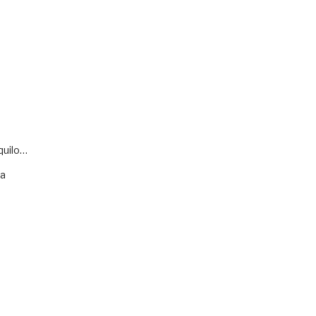
quilo…
va