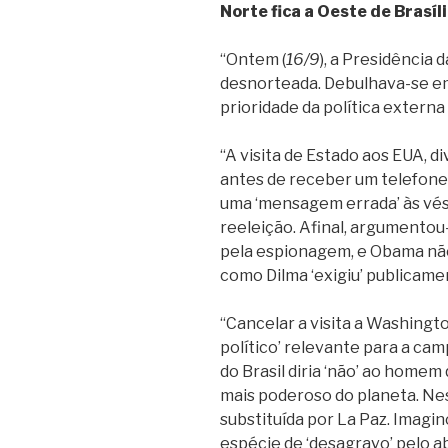
Norte fica a Oeste de Brasíl
“Ontem (
16/9
), a Presidência 
desnorteada. Debulhava-se em
prioridade da política externa
“A visita de Estado aos EUA, 
antes de receber um telefon
uma ‘mensagem errada’ às vés
reeleição. Afinal, argumentou-
pela espionagem, e Obama não 
como Dilma ‘exigiu’ publicame
“Cancelar a visita a Washington
político’ relevante para a c
do Brasil diria ‘não’ ao home
mais poderoso do planeta. Ne
substituída por La Paz. Imagi
espécie de ‘desagravo’ pelo ab