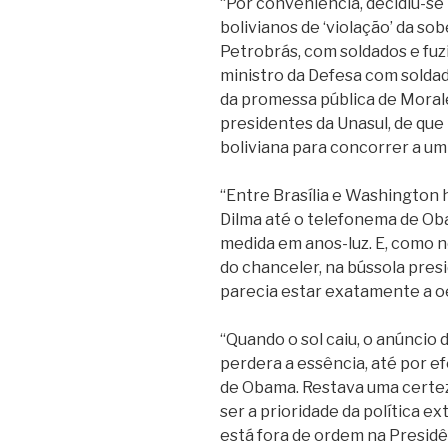
“Por conveniência, decidiu-s
bolivianos de ‘violação’ da so
Petrobrás, com soldados e fuzi
ministro da Defesa com soldad
da promessa pública de Moral
presidentes da Unasul, de que
boliviana para concorrer a um
“Entre Brasília e Washington 
Dilma até o telefonema de Obam
medida em anos-luz. E, como 
do chanceler, na bússola presi
parecia estar exatamente a oe
“Quando o sol caiu, o anúncio
perdera a essência, até por 
de Obama. Restava uma certez
ser a prioridade da política e
está fora de ordem na Presidên