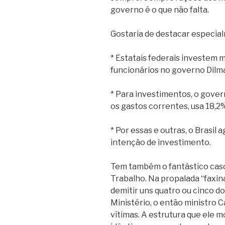
governo é o que não falta.
Gostaria de destacar especia
* Estatais federais investem 
funcionários no governo Dilm
* Para investimentos, o govern
os gastos correntes, usa 18,2
* Por essas e outras, o Brasil
intenção de investimento.
Tem também o fantástico caso
Trabalho. Na propalada “faxina
demitir uns quatro ou cinco d
Ministério, o então ministro C
vítimas. A estrutura que ele