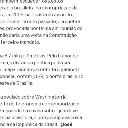
e também ‘esquecer’ os gestos
berania brasileira na expropriação da
s, em 2006; na revista do avião do
os e cães, no ano passado; e a quebra
es, provocada por Dilma em reunião de
 não daria uma volta na Constituição
 terceiro mandato.
há 6,7 mil quilômetros. Pelo humor de
a, a distância política podia ser
no mapa-múndi que enfeita o gabinete
dencial, ontem (
16/9
) o norte brasileiro
ste de Brasília.
 da decisão sobre Washington já
efeito do telefonema contemporizador
a: quando há dúvida sobre qual deve
xterna brasileira, é porque alguma coisa
cia da República do Brasil.”
(José