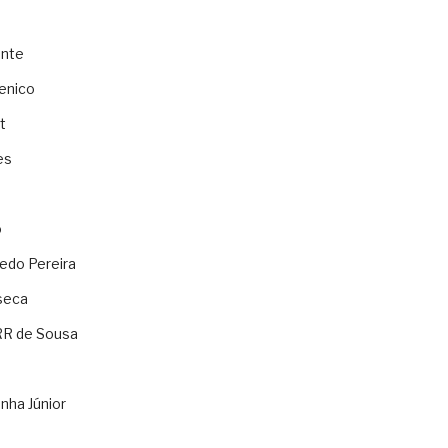
ente
enico
t
es
o
ledo Pereira
seca
RR de Sousa
nha Júnior