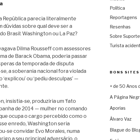
ia
Política
Reportagens
da República parecia literalmente
 dúvidas sobre qual deve ser a
Resenhas
 do Brasil: Washington ou La Paz?
Sobre Suporte
Turista acident
divagava Dilma Rousseff com assessores
ema de Barack Obama, poderia passar
peras da temporada de disputa
se, a soberania nacional fora violada
BONS SITES
‘explicou’ ou ‘pediu desculpas’ —
nte.
+ de 50 Anos 
A Página Negr
, insistia-se, produziria um ‘fato
Aporias
ampanha de 2014 — mulher no comando
m que ocupa o cargo percebido como o
Álvaro Vaz
sse enredo, Washington seria
Blague do Blo
nou-se convidar Evo Morales, numa
rigo a seu principal adversário, o