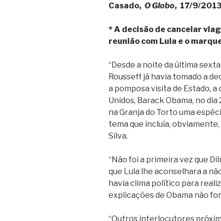
Casado,
O Globo
, 17/9/2013
* A decisão de cancelar via
reunião com Lula e o marqu
“Desde a noite da última sexta-
Rousseff já havia tomado a de
a pomposa visita de Estado, a
Unidos, Barack Obama, no dia 2
na Granja do Torto uma espécie
tema que incluía, obviamente, 
Silva.
“Não foi a primeira vez que D
que Lula lhe aconselhara a nã
havia clima político para real
explicações de Obama não fo
“Outros interlocutores próxi