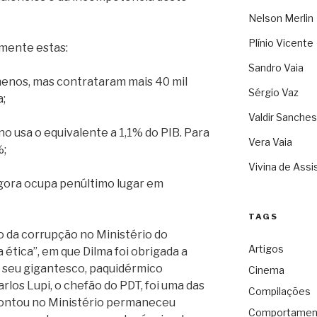
Nelson Merlin
Plínio Vicente
lmente estas:
Sandro Vaia
menos, mas contrataram mais 40 mil
Sérgio Vaz
a;
Valdir Sanches
o usa o equivalente a 1,1% do PIB. Para
Vera Vaia
%;
Vivina de Assi
 agora ocupa penúltimo lugar em
TAGS
 da corrupção no Ministério do
Artigos
 ética”, em que Dilma foi obrigada a
o seu gigantesco, paquidérmico
Cinema
arlos Lupi, o chefão do PDT, foi uma das
Compilações
 montou no Ministério permaneceu
Comportamen