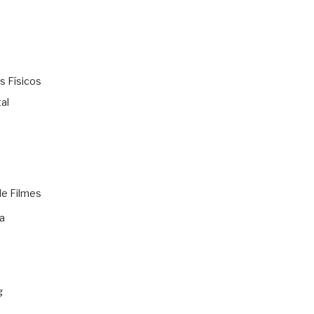
s Físicos
al
de Filmes
a
g