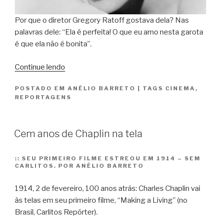
Por que o diretor Gregory Ratoff gostava dela? Nas
palavras dele: “Ela é perfeita! O que eu amo nesta garota
é que ela não é bonita”.
“Grace
Continue lendo
Kelly
POSTADO EM
ANÉLIO BARRETO
|
TAGS
CINEMA
,
de
REPORTAGENS
volta
aos
holofotes”
Cem anos de Chaplin na tela
::
SEU PRIMEIRO FILME ESTREOU EM 1914 – SEM
CARLITOS. POR ANÉLIO BARRETO
1914, 2 de fevereiro, 100 anos atrás: Charles Chaplin vai
às telas em seu primeiro filme, “Making a Living” (no
Brasil, Carlitos Repórter).