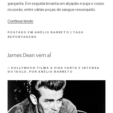
garganta. Em seguida levanta um alçapão e joga o corpo
no porão, entre várias poças de sangue ressequido.
“O
Continue lendo
mistério
POSTADO EM
ANÉLIO BARRETO
|
TAGS
dos
REPORTAGENS
primeiros
serial
killers”
James Dean vem aÍ
::
HOLLYWOOD FILMA A VIDA CURTA E INTENSA
DO ÍDOLO. POR ANÉLIO BARRETO