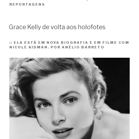
REPORTAGENS
puras
crianças
da
Grace Kelly de volta aos holofotes
Terra,
jovens
::
ELA ESTÁ EM NOVA BIOGRAFIA E EM FILME COM
e
NICOLE KIDMAN. POR ANÉLIO BARRETO
boas””