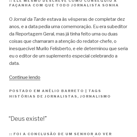
::
ELE MESMO DESCREVE COMO CONSEGUIU A
FAÇANHA COM QUE TODO JORNALISTA SONHA
O
Jornal da Tarde
estava às vésperas de completar dez
anos, e a data pedia uma comemoração. Eu era subeditor
da Reportagem Geral, mas já tinha feito uma ou duas
coisas que chamaram a atenção do redator-chefe, o
inesquecível Murilo Felisberto, e ele determinou que seria
eu o editor de um suplemento especial celebrando a
data.
“O
Continue lendo
dia
POSTADO EM
ANÉLIO BARRETO
|
TAGS
em
HISTÓRIAS DE JORNALISTAS
,
JORNALISMO
que
Anélio
Barreto
“Deus existe!”
parou
as
::
FOI A CONCLUSÃO DE UM SENHOR AO VER
máquinas”