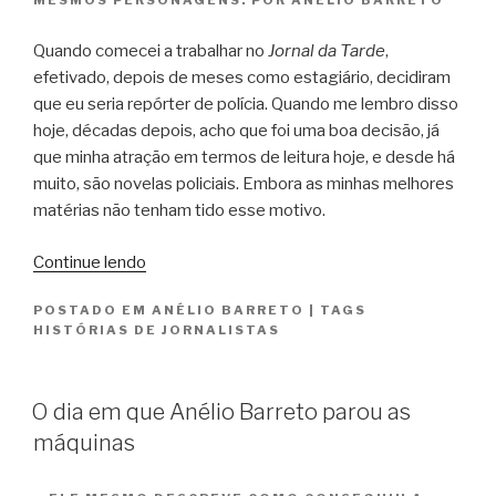
MESMOS PERSONAGENS. POR ANÉLIO BARRETO
Quando comecei a trabalhar no
Jornal da Tarde
,
efetivado, depois de meses como estagiário, decidiram
que eu seria repórter de polícia. Quando me lembro disso
hoje, décadas depois, acho que foi uma boa decisão, já
que minha atração em termos de leitura hoje, e desde há
muito, são novelas policiais. Embora as minhas melhores
matérias não tenham tido esse motivo.
“Murilo
Continue lendo
Felisberto
POSTADO EM
ANÉLIO BARRETO
|
TAGS
e
HISTÓRIAS DE JORNALISTAS
o
repórter
iniciante”
O dia em que Anélio Barreto parou as
máquinas