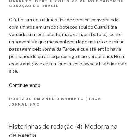
BARRETO IDENTIFICOU O PRIMEIRO DOADOR DE
CORAÇÃO DO BRASIL
Olá. Em um dos últimos fins de semana, conversando
com amigos em um dos botecos aqui do Guarujá (na
verdade, um restaurante, mas, vá lá, um boteco), contei
uma aventura que me aconteceu logo no início de minha
passagem pelo
Jornal da Tarde
, e que até então havia
permanecido quieta aqui comigo (não sei por quê). Bem,
esses amigos exigiram que eu colocasse a história neste
site.
“O
Continue lendo
foca
POSTADO EM
ANÉLIO BARRETO
|
TAGS
chega
JORNALISMO
à
redação
com
Historinhas de redação (4): Modorra na
o
delegacia
furo