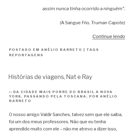
assim nunca tinha ocorrido a ninguém”.
(
A Sangue Frio
, Truman Capote)
“A
Continue lendo
visi
POSTADO EM
ANÉLIO BARRETO
|
TAGS
do
REPORTAGENS
mal
Histórias de viagens, Nat e Ray
::
DA CIDADE MAIS POBRE DO BRASIL A NOVA
YORK, PASSANDO PELA TOSCANA. POR ANÉLIO
BARRETO
O nosso amigo Valdir Sanches, talvez sem que ele saiba,
foi um dos meus professores. Não que eu tenha
aprendido muito com ele – não me atrevo a dizer isso,