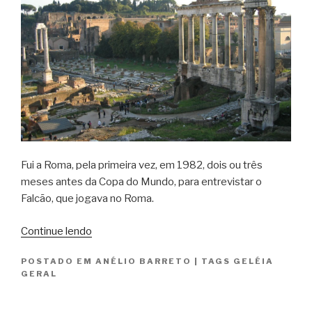
Fui a Roma, pela primeira vez, em 1982, dois ou três
meses antes da Copa do Mundo, para entrevistar o
Falcão, que jogava no Roma.
“Uma
Continue lendo
pedra
POSTADO EM
ANÉLIO BARRETO
|
TAGS
GELÉIA
do
GERAL
Fórum
Romano”