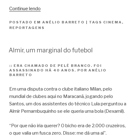
“Cem
Continue lendo
anos
de
POSTADO EM
ANÉLIO BARRETO
|
TAGS
CINEMA
,
REPORTAGENS
Chaplin
na
tela”
Almir, um marginal do futebol
::
ERA CHAMADO DE PELÉ BRANCO. FOI
ASSASSINADO HÁ 40 ANOS. POR ANÉLIO
BARRETO
Em uma disputa contra o clube italiano Milan, pelo
mundial de clubes aqui no Maracanã, jogando pelo
Santos, um dos assistentes do técnico Lula perguntou a
Almir Pernambuquinho se ele queria uma bola (Dexamil).
“Por que não iria querer? O bicho era de 2.000 cruzeiros,
o que valia um fusca zero. Disse: me dá uma aí”.