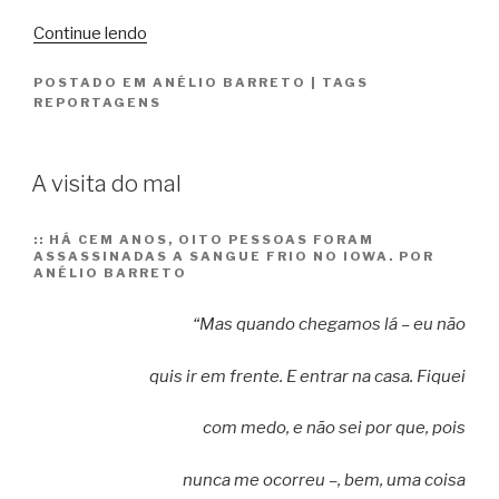
“Almir,
Continue lendo
um
POSTADO EM
ANÉLIO BARRETO
|
TAGS
marginal
REPORTAGENS
do
futebol”
A visita do mal
::
HÁ CEM ANOS, OITO PESSOAS FORAM
ASSASSINADAS A SANGUE FRIO NO IOWA. POR
ANÉLIO BARRETO
“Mas quando chegamos lá – eu não
quis ir em frente. E entrar na casa. Fiquei
com medo, e não sei por que, pois
nunca me ocorreu –, bem, uma coisa