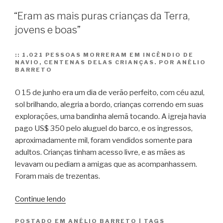
“Eram as mais puras crianças da Terra,
jovens e boas”
::
1.021 PESSOAS MORRERAM EM INCÊNDIO DE
NAVIO, CENTENAS DELAS CRIANÇAS. POR ANÉLIO
BARRETO
O 15 de junho era um dia de verão perfeito, com céu azul,
sol brilhando, alegria a bordo, crianças correndo em suas
explorações, uma bandinha alemã tocando. A igreja havia
pago US$ 350 pelo aluguel do barco, e os ingressos,
aproximadamente mil, foram vendidos somente para
adultos. Crianças tinham acesso livre, e as mães as
levavam ou pediam a amigas que as acompanhassem.
Foram mais de trezentas.
““Eram
Continue lendo
as
POSTADO EM
ANÉLIO BARRETO
|
TAGS
mais