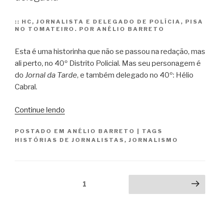
histórico”
::
HC, JORNALISTA E DELEGADO DE POLÍCIA, PISA
NO TOMATEIRO. POR ANÉLIO BARRETO
Esta é uma historinha que não se passou na redação, mas
ali perto, no 40º Distrito Policial. Mas seu personagem é
do
Jornal da Tarde
, e também delegado no 40º: Hélio
Cabral.
“Historinhas
Continue lendo
de
POSTADO EM
ANÉLIO BARRETO
|
TAGS
redação
HISTÓRIAS DE JORNALISTAS
,
JORNALISMO
(4):
Modorra
na
Paginação
delegacia”
Página
1
Próxima página
de
posts