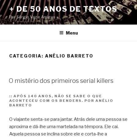
Pular
+ DE 50 ANOS DE TEXTOS
para
Por Sérgio Vaz e Amigos
o
conteúdo
Menu
CATEGORIA:
ANÉLIO BARRETO
O mistério dos primeiros serial killers
::
APÓS 140 ANOS, NÃO SE SABE O QUE
ACONTECEU COM OS BENDERS. POR ANÉLIO
BARRETO
O viajante senta-se para jantar. Atrás dele uma pessoa se
aproxima e dá-lhe uma martelada na têmpora. Ele cai.
Aquela pessoa se inclina sobre ele e corta-lhe a