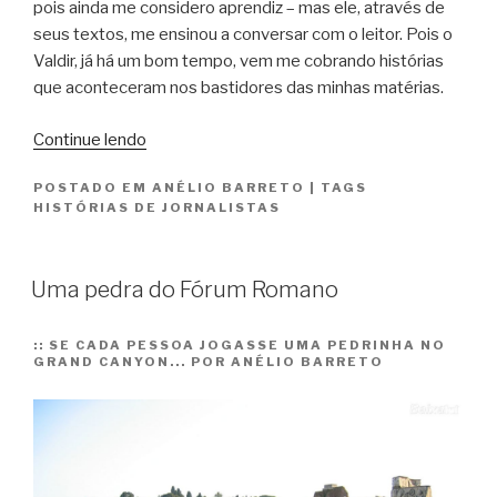
pois ainda me considero aprendiz – mas ele, através de
seus textos, me ensinou a conversar com o leitor. Pois o
Valdir, já há um bom tempo, vem me cobrando histórias
que aconteceram nos bastidores das minhas matérias.
“Histórias
Continue lendo
de
POSTADO EM
ANÉLIO BARRETO
|
TAGS
viagens,
HISTÓRIAS DE JORNALISTAS
Nat
e
Ray”
Uma pedra do Fórum Romano
::
SE CADA PESSOA JOGASSE UMA PEDRINHA NO
GRAND CANYON... POR ANÉLIO BARRETO