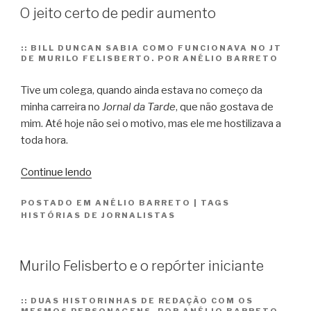
O jeito certo de pedir aumento
::
BILL DUNCAN SABIA COMO FUNCIONAVA NO JT
DE MURILO FELISBERTO. POR ANÉLIO BARRETO
Tive um colega, quando ainda estava no começo da
minha carreira no
Jornal da Tarde
, que não gostava de
mim. Até hoje não sei o motivo, mas ele me hostilizava a
toda hora.
“O
Continue lendo
jeito
POSTADO EM
ANÉLIO BARRETO
|
TAGS
certo
HISTÓRIAS DE JORNALISTAS
de
pedir
aumento”
Murilo Felisberto e o repórter iniciante
::
DUAS HISTORINHAS DE REDAÇÃO COM OS