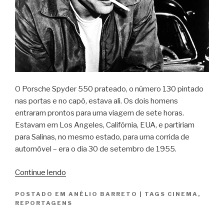
O Porsche Spyder 550 prateado, o número 130 pintado
nas portas e no capô, estava ali. Os dois homens
entraram prontos para uma viagem de sete horas.
Estavam em Los Angeles, Califórnia, EUA, e partiriam
para Salinas, no mesmo estado, para uma corrida de
automóvel – era o dia 30 de setembro de 1955.
“James
Continue lendo
Dean
POSTADO EM
ANÉLIO BARRETO
|
TAGS
CINEMA
,
vem
REPORTAGENS
aÍ”