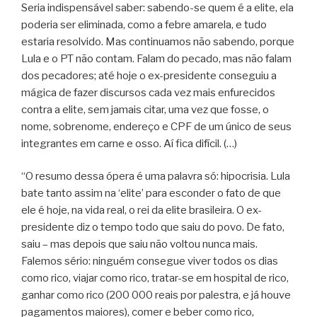
Seria indispensável saber: sabendo-se quem é a elite, ela
poderia ser eliminada, como a febre amarela, e tudo
estaria resolvido. Mas continuamos não sabendo, porque
Lula e o PT não contam. Falam do pecado, mas não falam
dos pecadores; até hoje o ex-presidente conseguiu a
mágica de fazer discursos cada vez mais enfurecidos
contra a elite, sem jamais citar, uma vez que fosse, o
nome, sobrenome, endereço e CPF de um único de seus
integrantes em carne e osso. Aí fica difícil. (…)
“O resumo dessa ópera é uma palavra só: hipocrisia. Lula
bate tanto assim na ‘elite’ para esconder o fato de que
ele é hoje, na vida real, o rei da elite brasileira. O ex-
presidente diz o tempo todo que saiu do povo. De fato,
saiu – mas depois que saiu não voltou nunca mais.
Falemos sério: ninguém consegue viver todos os dias
como rico, viajar como rico, tratar-se em hospital de rico,
ganhar como rico (200 000 reais por palestra, e já houve
pagamentos maiores), comer e beber como rico,