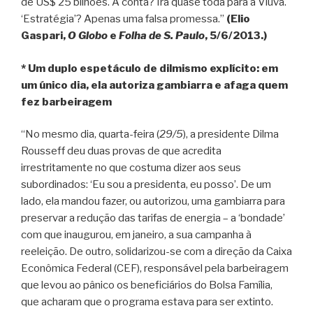
de US$ 25 bilhões. A conta? Irá quase toda para a Viúva.
‘Estratégia’? Apenas uma falsa promessa.”
(Elio
Gaspari,
O Globo
e
Folha de S. Paulo
, 5/6/2013.)
* Um duplo espetáculo de dilmismo explícito: em
um único dia, ela autoriza gambiarra e afaga quem
fez barbeiragem
“No mesmo dia, quarta-feira (
29/5
), a presidente Dilma
Rousseff deu duas provas de que acredita
irrestritamente no que costuma dizer aos seus
subordinados: ‘Eu sou a presidenta, eu posso’. De um
lado, ela mandou fazer, ou autorizou, uma gambiarra para
preservar a redução das tarifas de energia – a ‘bondade’
com que inaugurou, em janeiro, a sua campanha à
reeleição. De outro, solidarizou-se com a direção da Caixa
Econômica Federal (CEF), responsável pela barbeiragem
que levou ao pânico os beneficiários do Bolsa Família,
que acharam que o programa estava para ser extinto.