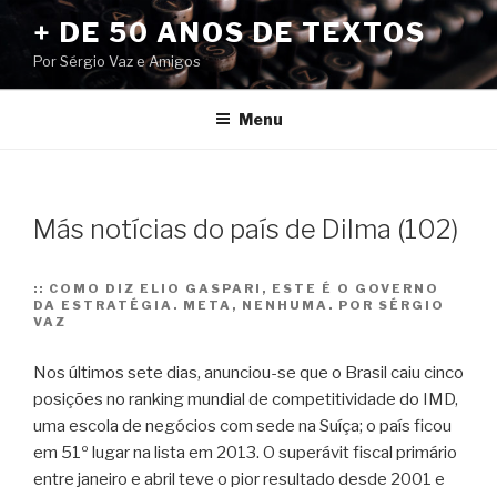
Pular
+ DE 50 ANOS DE TEXTOS
para
Por Sérgio Vaz e Amigos
o
conteúdo
Menu
Más notícias do país de Dilma (102)
::
COMO DIZ ELIO GASPARI, ESTE É O GOVERNO
DA ESTRATÉGIA. META, NENHUMA. POR SÉRGIO
VAZ
Nos últimos sete dias, anunciou-se que o Brasil caiu cinco
posições no ranking mundial de competitividade do IMD,
uma escola de negócios com sede na Suíça; o país ficou
em 51º lugar na lista em 2013. O superávit fiscal primário
entre janeiro e abril teve o pior resultado desde 2001 e