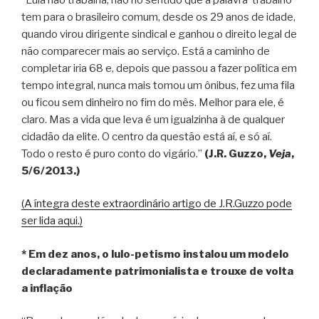
tem para o brasileiro comum, desde os 29 anos de idade,
quando virou dirigente sindical e ganhou o direito legal de
não comparecer mais ao serviço. Está a caminho de
completar iria 68 e, depois que passou a fazer política em
tempo integral, nunca mais tomou um ônibus, fez uma fila
ou ficou sem dinheiro no fim do mês. Melhor para ele, é
claro. Mas a vida que leva é um igualzinha à de qualquer
cidadão da elite. O centro da questão está aí, e só aí.
Todo o resto é puro conto do vigário.”
(J.R. Guzzo,
Veja
,
5/6/2013.)
(A íntegra deste extraordinário artigo de J.R.Guzzo pode
ser lida aqui.)
* Em dez anos, o lulo-petismo instalou um modelo
declaradamente patrimonialista e trouxe de volta
a inflação