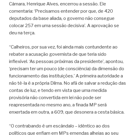
Câmara, Henrique Alves, encerrou a sessão. Ele
comentaria: ‘Precisamos entender por que, de 420
deputados da base aliada, o governo não consegue
colocar 257 em uma sessão decisiva’. A aprovação se
deu na terça.
“Calheiros, por sua vez, foi ainda mais contundente ao
rebater a acusação governista de que teria sido
inflexível. ‘As pessoas próximas da presidente’, apontou,
‘precisam ter um pouco (de consciência) da dimensão do
funcionamento das instituições.’ A primeira autoridade a
não tê-la é a própria Dilma. No afã de salvar a redução das
contas de luz, e tendo em vista que uma medida
provisória não convertida em lei não pode ser
reapresentada no mesmo ano, a finada MP será
enxertada em outra, a 609, que desonera a cesta básica.
“O contrabando é um escândalo – idêntico ao dos
políticos que enfiam em MPs emendas alheias ao seu