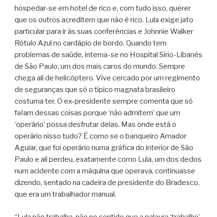
hospedar-se em hotel de rico e, com tudo isso, querer
que os outros acreditem que não é rico. Lula exige jato
particular para ir às suas conferências e Johnnie Walker
Rótulo Azul no cardápio de bordo. Quando tem
problemas de saúde, interna-se no Hospital Sírio-Libanês
de São Paulo, um dos mais caros do mundo. Sempre
chega ali de helicóptero. Vive cercado por um regimento
de seguranças que só o típico magnata brasileiro
costuma ter. O ex-presidente sempre comenta que só
faIam dessas coisas porque ‘não admitem’ que um
‘operário’ possa desfrutar delas. Mas onde está o
operário nisso tudo? É como se o banqueiro Amador
Aguiar, que foi operário numa gráfica do interior de São
Paulo e ali perdeu, exatamente como Lula, um dos dedos
num acidente com a máquina que operava, continuasse
dizendo, sentado na cadeira de presidente do Bradesco,
que era um trabalhador manual.
“Lula não trabalha, não no sentido que a palavra ‘trabalho’