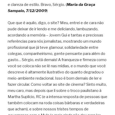
e clareza de estilo. Bravo, Sérgio. (
Maria da Graça
Sampaio, 7/12/2009
)
Que que é aquilo, digo, o site? Meu, entrei e de cara não
pude deixar de ir lendo e me deliciando, lambuzando,
acordando a memória – Jovem Gui e tantas e preciosas
referências para nós jornalistas, mostrando um mundo
profissional que já teve glamour, solidariedade entre
colegas, companheirismo, gente pensante para além do
gasto… Sérgio, está demais! A franqueza e firmeza como
você se coloca não se lê nas mídias, e o mundo que você
descreve é altamente ilustrativo do quanto degradou o
meio-ambiente redacional. Isso é bom demais de ler e
fazer circular. Como voltar ao site de cinema? Sinto muito,
meu caro, mas depois que li sobre o troco paulistano à
Martha Suplício, RC (e a intensa resposta de pessoas que
também colocam na roda coisas bárbaras e verdadeiras
que acham), e sobre nossos tristes tempos de