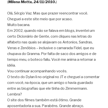
(
Milena Motta, 24/11/2010.
)
Olá, Sérgio Vaz. Mas que prazer reencontrar você.
Cheguei a este site meio que por acaso.
Muito bacana.
Em 2002, quando não se falava em blogs, inventei um
certo Dicionário de Gente, com cliques nas letras do
alfabeto nas quais se alojavam os Antonios, Sandras,
Veras e Zenóbios – inclusive o camarada Fidel, que eu
chupava do Granma. Por falta de saco dos amigos e de
tempo meu, o boteco faliu. Você me anima a retomar a
idéia.
Vou continuar acompanhando vocês.
O texto do Dylan li no original no JT e cheguei a comentar
com você, na época, que um amigo o havia guardado
entre as biografias que ele tinha do Zimmermann.
Lembra?
O site dos filmes também está ótimo. Grande
aposentadoria a sua. Parabéns. Grande abraço.