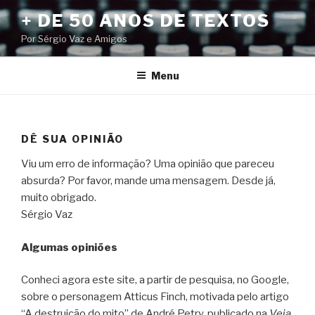
Pular
+ DE 50 ANOS DE TEXTOS
para
Por Sérgio Vaz e Amigos
o
conteúdo
Menu
DÊ SUA OPINIÃO
Viu um erro de informação? Uma opinião que pareceu
absurda? Por favor, mande uma mensagem. Desde já,
muito obrigado.
Sérgio Vaz
Algumas opiniões
Conheci agora este site, a partir de pesquisa, no Google,
sobre o personagem Atticus Finch, motivada pelo artigo
“A destruição do mito” de André Petry, publicado na
Veja