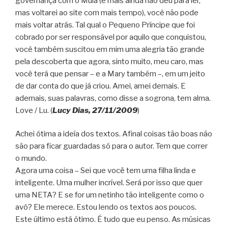
governança com o Mula (e mais ainda não deu para ler,
mas voltarei ao site com mais tempo), você não pode
mais voltar atrás. Tal qual o Pequeno Príncipe que foi
cobrado por ser responsável por aquilo que conquistou,
você também suscitou em mim uma alegria tão grande
pela descoberta que agora, sinto muito, meu caro, mas
você terá que pensar – e a Mary também –, em um jeito
de dar conta do que já criou. Amei, amei demais. E
ademais, suas palavras, como disse a sogrona, tem alma.
Love / Lu. (
Lucy Dias, 27/11/2009
)
Achei ótima a ideía dos textos. Afinal coisas tão boas não
são para ficar guardadas só para o autor. Tem que correr
o mundo.
Agora uma coisa – Sei que vocë tem uma filha linda e
inteligente. Uma mulher incrível. Será por isso que quer
uma NETA? E se for um netinho tão inteligente como o
avô? Ele merece. Estou lendo os textos aos poucos.
Este último está ótimo. É tudo que eu penso. As músicas