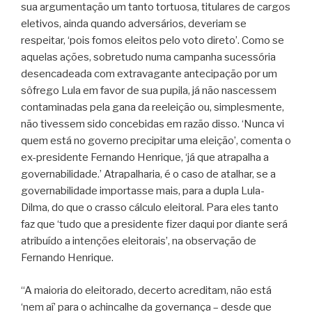
sua argumentação um tanto tortuosa, titulares de cargos
eletivos, ainda quando adversários, deveriam se
respeitar, ‘pois fomos eleitos pelo voto direto’. Como se
aquelas ações, sobretudo numa campanha sucessória
desencadeada com extravagante antecipação por um
sôfrego Lula em favor de sua pupila, já não nascessem
contaminadas pela gana da reeleição ou, simplesmente,
não tivessem sido concebidas em razão disso. ‘Nunca vi
quem está no governo precipitar uma eleição’, comenta o
ex-presidente Fernando Henrique, ‘já que atrapalha a
governabilidade.’ Atrapalharia, é o caso de atalhar, se a
governabilidade importasse mais, para a dupla Lula-
Dilma, do que o crasso cálculo eleitoral. Para eles tanto
faz que ‘tudo que a presidente fizer daqui por diante será
atribuído a intenções eleitorais’, na observação de
Fernando Henrique.
“A maioria do eleitorado, decerto acreditam, não está
‘nem aí’ para o achincalhe da governança – desde que