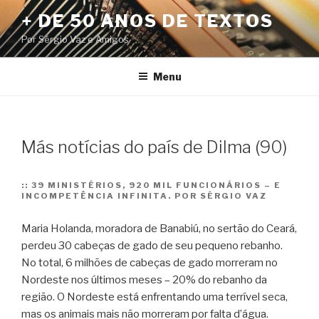
Pular
+ DE 50 ANOS DE TEXTOS
para
Por Sérgio Vaz e Amigos
o
conteúdo
Menu
Más notícias do país de Dilma (90)
::
39 MINISTÉRIOS, 920 MIL FUNCIONÁRIOS – E
INCOMPETÊNCIA INFINITA. POR SÉRGIO VAZ
Maria Holanda, moradora de Banabiú, no sertão do Ceará,
perdeu 30 cabeças de gado de seu pequeno rebanho.
No total, 6 milhões de cabeças de gado morreram no
Nordeste nos últimos meses – 20% do rebanho da
região. O Nordeste está enfrentando uma terrível seca,
mas os animais mais não morreram por falta d’água.