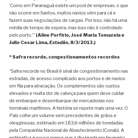
‘Como em Paranaguá existe um pool de empresas, o que
não ocorre em Santos, muitos navios vêm para cá e
fazem suas negociações de cargas. Por isso, não há uma
média de tempo de espera, mas isso não é controlado
pelo porto.’”
(Aline Porfírio, José Maria Tomazela e
Julio Cesar Lima,
Estadão
, 8/3/2013.)
* Safra recorde, congestionamentos recordes
“Safra recorde no Brasil é sinal de congestionamento nas
estradas, de acesso complicado aos portos e de navios
em fila para atracação. Os complementos são custos
elevados e muita dor de cabeça para quem deve cuidar
de embarque e desembarque de mercadorias nos
terminais marítimos. A história se repete mais uma vez. O
País colhe um volume sem precedentes de grãos e
oleaginosas, estimado em 183,6 milhões de toneladas
pela Companhia Nacional de Abastecimento (Conab). A
estimativa é pouco menor que a divulgada em fevereiro,