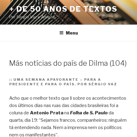
Pular
+ DE 50 ANOS DE TEXTOS
para
Por Sérgio Vaz e Amigos
o
conteúdo
Menu
Más notícias do país de Dilma (104)
::
UMA SEMANA APAVORANTE – PARA A
PRESIDENTE E PARA O PAÍS. POR SÉRGIO VAZ
Acho que o melhor texto que li sobre os acontecimentos
dos últimos dias nas ruas das cidades brasileiras foi a
coluna de
Antonio Prata
na
Folha de S. Paulo
da
quarta, dia 19: “Sejamos francos, companheiros: ninguém
tá entendendo nada. Nem a imprensa nem os políticos
nem os manifestantes”.