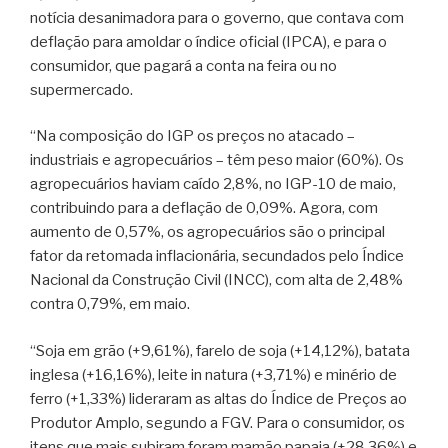
notícia desanimadora para o governo, que contava com
deflação para amoldar o índice oficial (IPCA), e para o
consumidor, que pagará a conta na feira ou no
supermercado.
“Na composição do IGP os preços no atacado –
industriais e agropecuários – têm peso maior (60%). Os
agropecuários haviam caído 2,8%, no IGP-10 de maio,
contribuindo para a deflação de 0,09%. Agora, com
aumento de 0,57%, os agropecuários são o principal
fator da retomada inflacionária, secundados pelo Índice
Nacional da Construção Civil (INCC), com alta de 2,48%
contra 0,79%, em maio.
“Soja em grão (+9,61%), farelo de soja (+14,12%), batata
inglesa (+16,16%), leite in natura (+3,71%) e minério de
ferro (+1,33%) lideraram as altas do Índice de Preços ao
Produtor Amplo, segundo a FGV. Para o consumidor, os
itens que mais subiram foram mamão papaia (+28,36%) e