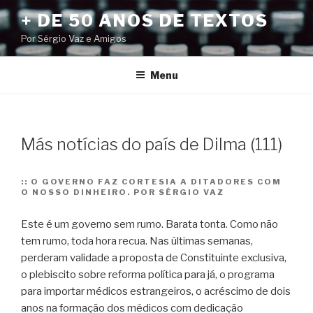
Pular
+ DE 50 ANOS DE TEXTOS
para
Por Sérgio Vaz e Amigos
o
conteúdo
Menu
Más notícias do país de Dilma (111)
::
O GOVERNO FAZ CORTESIA A DITADORES COM
O NOSSO DINHEIRO. POR SÉRGIO VAZ
Este é um governo sem rumo. Barata tonta. Como não
tem rumo, toda hora recua. Nas últimas semanas,
perderam validade a proposta de Constituinte exclusiva,
o plebiscito sobre reforma política para já, o programa
para importar médicos estrangeiros, o acréscimo de dois
anos na formação dos médicos com dedicação