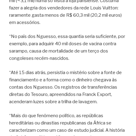
mil (¬ 3,1 mil) numa só visita à loja parisiense. Costuma
fazer a alegria dos vendedores da rede Louis Vuitton:
raramente gasta menos de R$ 60,3 mil (20,2 mil euros)
em acessórios.
“No país dos Nguesso, essa quantia seria suficiente, por
exemplo, para adquirir 40 mil doses de vacina contra
sarampo, causa de mortalidade de um terço dos
congoleses recém-nascidos.
“Até 15 dias atrás, persistia o mistério sobre a fonte de
financiamento e a forma como o dinheiro chegava às
contas dos Nguesso. Os registros de transferências
diretas do Tesouro, apreendidos na Franck Export,
acenderam luzes sobre a trilha de lavagem.
“Mais do que fenômeno político, as repúblicas
hereditárias ou dinastias republicanas da África se
caracterizam como um caso de estudo judicial. A história