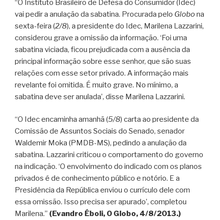
“O Instituto Brasileiro de Defesa do Consumidor (Idec)
vai pedir a anulação da sabatina. Procurada pelo
Globo
na
sexta-feira (
2/8
), a presidente do Idec, Marilena Lazzarini,
considerou grave a omissão da informação. ‘Foi uma
sabatina viciada, ficou prejudicada com a ausência da
principal informação sobre esse senhor, que são suas
relações com esse setor privado. A informação mais
revelante foi omitida. É muito grave. No mínimo, a
sabatina deve ser anulada’, disse Marilena Lazzarini.
“O Idec encaminha amanhã (
5/8
) carta ao presidente da
Comissão de Assuntos Sociais do Senado, senador
Waldemir Moka (PMDB-MS), pedindo a anulação da
sabatina. Lazzarini criticou o comportamento do governo
na indicação. ‘O envolvimento do indicado com os planos
privados é de conhecimento público e notório. E a
Presidência da República enviou o currículo dele com
essa omissão. Isso precisa ser apurado’, completou
Marilena.”
(Evandro Éboli, O Globo, 4/8/2013.)