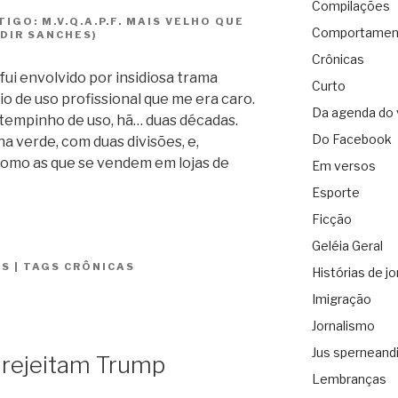
Compilações
IGO: M.V.Q.A.P.F. MAIS VELHO QUE
Comportamen
DIR SANCHES)
Crônicas
fui envolvido por insidiosa trama
Curto
rio de uso profissional que me era caro.
Da agenda do 
m tempinho de uso, hã… duas décadas.
Do Facebook
a verde, com duas divisões, e,
 Como as que se vendem em lojas de
Em versos
Esporte
Ficção
Geléia Geral
ES
|
TAGS
CRÔNICAS
Histórias de jo
Imigração
Jornalismo
Jus sperneand
 rejeitam Trump
Lembranças