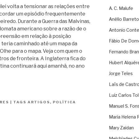
i volta a tensionar as relações entre
A. C. Malufe
ecordar um episódio frequentemente
Anélio Barreto
ueiredo. Durante a Guerra das Malvinas,
plomata americano sobre a razão de o
Antonio Cont
preensão em relação à posição
Fábio De Dom
e teria caminhado até um mapa da
“Olhe para o mapa. Veja com quem o
Fernando Bran
ros de fronteira. A Inglaterra fica do
Hubert Alquér
tina continuará aqui amanhã, no ano
Jorge Teles
Laïs de Castr
Luiz Carlos To
RES
|
TAGS
ARTIGOS
,
POLÍTICA
Manuel S. Fon
Maria Helena 
Mary Zaidan
r
Melchíades Cu