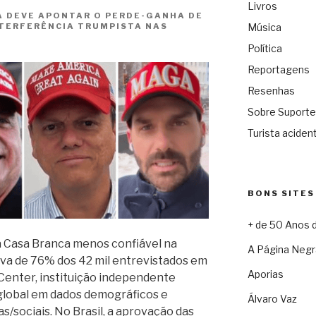
Livros
A DEVE APONTAR O PERDE-GANHA DE
INTERFERÊNCIA TRUMPISTA NAS
Música
N
Política
Reportagens
Resenhas
Sobre Suporte
Turista acident
BONS SITES
+ de 50 Anos 
 Casa Branca menos confiável na
A Página Negr
iva de 76% dos 42 mil entrevistados em
Aporias
Center, instituição independente
global em dados demográficos e
Álvaro Vaz
as/sociais. No Brasil, a aprovação das