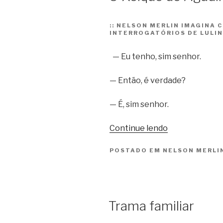
::
NELSON MERLIN IMAGINA C
INTERROGATÓRIOS DE LULI
— Eu tenho, sim senhor.
— Então, é verdade?
— É, sim senhor.
“O
Continue lendo
Xeique
POSTADO EM
NELSON MERLI
de
Agadir”
Trama familiar