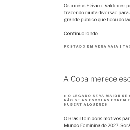
Os irmãos Flávio e Valdemar
trazendo muita diversão para 
grande público que ficou do lad
“Gran
Continue lendo
Circo!”
POSTADO EM
VERA VAIA
|
TA
A Copa merece esc
::
O LEGADO SERÁ MAIOR SE 
NÃO SE AS ESCOLAS FOREM 
HUBERT ALQUÉRES
O Brasil tem bons motivos par
Mundo Feminina de 2027. Será 