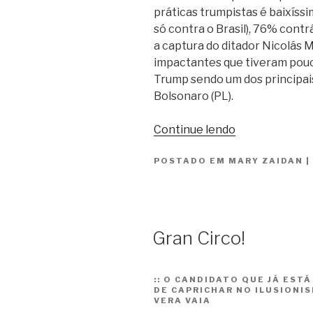
práticas trumpistas é baixíssi
só contra o Brasil), 76% contr
a captura do ditador Nicolás
impactantes que tiveram pou
Trump sendo um dos principai
Bolsonaro (PL).
“O
Continue lendo
Brasil
POSTADO EM
MARY ZAIDAN
e
|
o
mundo
rejeitam
Trump”
Gran Circo!
::
O CANDIDATO QUE JÁ ESTÁ
DE CAPRICHAR NO ILUSIONI
VERA VAIA