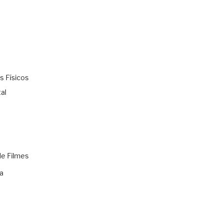
s Físicos
al
de Filmes
a