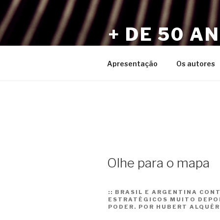
Pular
para
+ DE 50 A
o
conteúdo
Por Sérgio Vaz e Amigos
Apresentação
Os autores
Olhe para o mapa
::
BRASIL E ARGENTINA CON
ESTRATÉGICOS MUITO DEPOI
PODER. POR HUBERT ALQUÉ