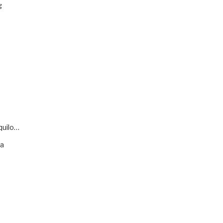
g
quilo…
va