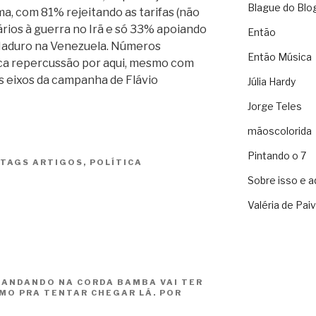
Blague do Blo
ma, com 81% rejeitando as tarifas (não
ários à guerra no Irã e só 33% apoiando
Então
 Maduro na Venezuela. Números
Então Música
ca repercussão por aqui, mesmo com
s eixos da campanha de Flávio
Júlia Hardy
Jorge Teles
mãoscolorida
Pintando o 7
TAGS
ARTIGOS
,
POLÍTICA
Sobre isso e a
Valéria de Pai
 ANDANDO NA CORDA BAMBA VAI TER
SMO PRA TENTAR CHEGAR LÁ. POR