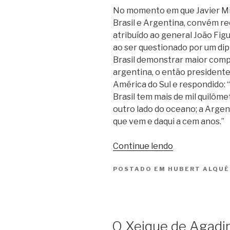
No momento em que Javier Mile
Brasil e Argentina, convém r
atribuído ao general João Fig
ao ser questionado por um di
Brasil demonstrar maior com
argentina, o então president
América do Sul e respondido: 
Brasil tem mais de mil quilômet
outro lado do oceano; a Argen
que vem e daqui a cem anos.”
“Olhe
Continue lendo
para
POSTADO EM
HUBERT ALQUÉ
o
mapa”
O Xeique de Agadi