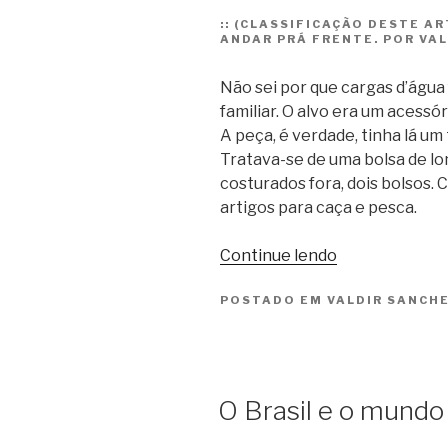
::
(CLASSIFICAÇÃO DESTE ART
ANDAR PRÁ FRENTE. POR VAL
Não sei por que cargas d’água 
familiar. O alvo era um acessó
A peça, é verdade, tinha lá u
Tratava-se de uma bolsa de lon
costurados fora, dois bolsos.
artigos para caça e pesca.
“Trama
Continue lendo
familiar”
POSTADO EM
VALDIR SANCH
O Brasil e o mundo