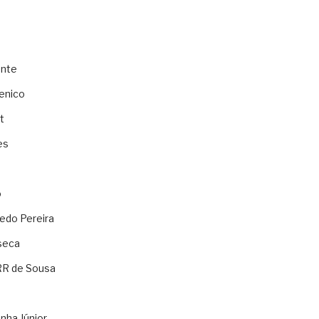
ente
enico
t
es
o
ledo Pereira
seca
RR de Sousa
nha Júnior