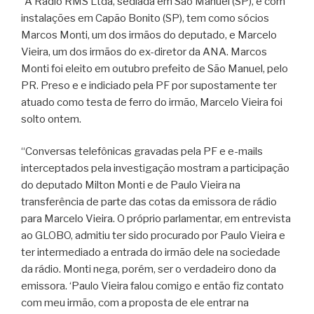
“A Rádio RMS Ltda, sediada em São Manuel (SP), e com
instalações em Capão Bonito (SP), tem como sócios
Marcos Monti, um dos irmãos do deputado, e Marcelo
Vieira, um dos irmãos do ex-diretor da ANA. Marcos
Monti foi eleito em outubro prefeito de São Manuel, pelo
PR. Preso e e indiciado pela PF por supostamente ter
atuado como testa de ferro do irmão, Marcelo Vieira foi
solto ontem.
“Conversas telefônicas gravadas pela PF e e-mails
interceptados pela investigação mostram a participação
do deputado Milton Monti e de Paulo Vieira na
transferência de parte das cotas da emissora de rádio
para Marcelo Vieira. O próprio parlamentar, em entrevista
ao GLOBO, admitiu ter sido procurado por Paulo Vieira e
ter intermediado a entrada do irmão dele na sociedade
da rádio. Monti nega, porém, ser o verdadeiro dono da
emissora. ‘Paulo Vieira falou comigo e então fiz contato
com meu irmão, com a proposta de ele entrar na