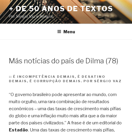
Pular
+ DE 50 ANOS DE TEXTOS
para
Por Sérgio Vaz e Amigos
o
conteúdo
Menu
Más notícias do país de Dilma (78)
::
É INCOMPETÊNCIA DEMAIS, É DESATINO
DEMAIS, É CORRUPÇÃO DEMAIS. POR SÉRGIO VAZ
“O governo brasileiro pode apresentar ao mundo, com
muito orgulho, uma rara combinação de resultados
econômicos – uma das taxas de crescimento mais pífias
do globo e uma inflação muito mais alta que a da maior
parte dos países civilizados.” A frase é de um editorial do
Estadão
.
Uma das taxas de crescimento mais pífias,