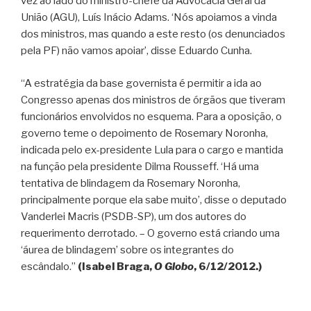
vez ao lado do ministro-chefe da Advocacia Geral da
União (AGU), Luís Inácio Adams. ‘Nós apoiamos a vinda
dos ministros, mas quando a este resto (os denunciados
pela PF) não vamos apoiar’, disse Eduardo Cunha.
“A estratégia da base governista é permitir a ida ao
Congresso apenas dos ministros de órgãos que tiveram
funcionários envolvidos no esquema. Para a oposição, o
governo teme o depoimento de Rosemary Noronha,
indicada pelo ex-presidente Lula para o cargo e mantida
na função pela presidente Dilma Rousseff. ‘Há uma
tentativa de blindagem da Rosemary Noronha,
principalmente porque ela sabe muito’, disse o deputado
Vanderlei Macris (PSDB-SP), um dos autores do
requerimento derrotado. – O governo está criando uma
‘áurea de blindagem’ sobre os integrantes do
escândalo.”
(Isabel Braga,
O Globo
, 6/12/2012.)