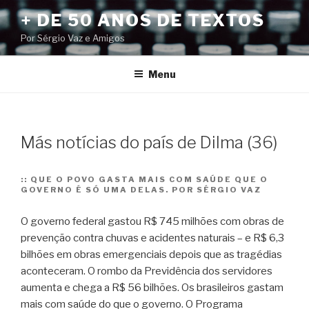
Pular
+ DE 50 ANOS DE TEXTOS
para
Por Sérgio Vaz e Amigos
o
conteúdo
Menu
Más notícias do país de Dilma (36)
::
QUE O POVO GASTA MAIS COM SAÚDE QUE O
GOVERNO É SÓ UMA DELAS. POR SÉRGIO VAZ
O governo federal gastou R$ 745 milhões com obras de
prevenção contra chuvas e acidentes naturais – e R$ 6,3
bilhões em obras emergenciais depois que as tragédias
aconteceram. O rombo da Previdência dos servidores
aumenta e chega a R$ 56 bilhões.
Os brasileiros gastam
mais com saúde do que o governo. O Programa