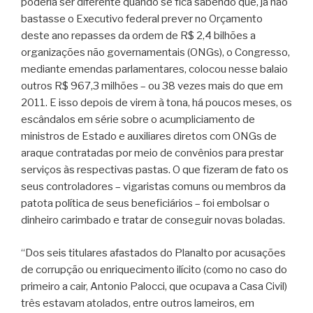
poderia ser diferente quando se fica sabendo que, já não
bastasse o Executivo federal prever no Orçamento
deste ano repasses da ordem de R$ 2,4 bilhões a
organizações não governamentais (ONGs), o Congresso,
mediante emendas parlamentares, colocou nesse balaio
outros R$ 967,3 milhões – ou 38 vezes mais do que em
2011. E isso depois de virem à tona, há poucos meses, os
escândalos em série sobre o acumpliciamento de
ministros de Estado e auxiliares diretos com ONGs de
araque contratadas por meio de convênios para prestar
serviços às respectivas pastas. O que fizeram de fato os
seus controladores – vigaristas comuns ou membros da
patota política de seus beneficiários – foi embolsar o
dinheiro carimbado e tratar de conseguir novas boladas.
“Dos seis titulares afastados do Planalto por acusações
de corrupção ou enriquecimento ilícito (como no caso do
primeiro a cair, Antonio Palocci, que ocupava a Casa Civil)
três estavam atolados, entre outros lameiros, em