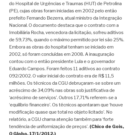
do Hospital de Urgências e Traumas (HUT) de Petrolina
(PE), cujas obras foram iniciadas em 2002 pelo então
prefeito Fernando Bezerra, atual ministro da Integração
Nacional. O documento destaca que o contrato com a
Imobiliária Rocha, vencedora da licitação, sofreu aditivos
de 59,73%, quando o máximo permitido por lei são 25%.
Embora as obras do hospital tenham se iniciado em
2002, só foram concluídas em 2008. A inauguração
contou com o então presidente Lula e o governador
Eduardo Campos. Foram feitos 11 aditivos ao contrato
092/2002. O valor inicial do contrato era de R$ 11,5
milhões. Os técnicos da CGU debruçaram-se sobre um
acréscimo de 34,09% nas obras sob justificativa de
‘acréscimo de serviços’. Outros 17,71% referem-se a
‘equilíbrio financeiro’. Os técnicos apontaram que ‘houve
modificação quase que total no objeto licitado’. No
relatório, a CGU chama atenção também para ‘forte
tendência de uniformização de preços’.
(Chico de Gois,
O Globo, 17/1/2012.)