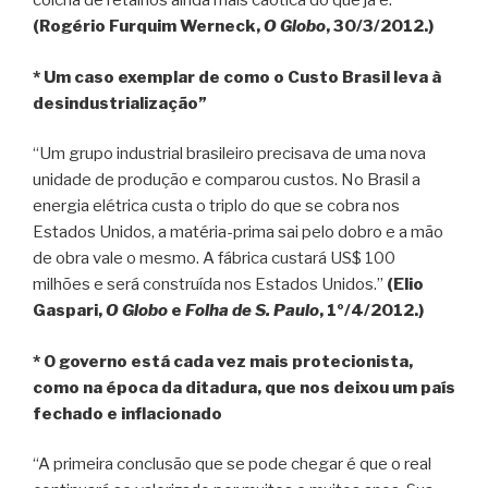
colcha de retalhos ainda mais caótica do que já é.”
(Rogério Furquim Werneck,
O Globo
, 30/3/2012.)
* Um caso exemplar de como o Custo Brasil leva à
desindustrialização”
“Um grupo industrial brasileiro precisava de uma nova
unidade de produção e comparou custos. No Brasil a
energia elétrica custa o triplo do que se cobra nos
Estados Unidos, a matéria-prima sai pelo dobro e a mão
de obra vale o mesmo. A fábrica custará US$ 100
milhões e será construída nos Estados Unidos.”
(Elio
Gaspari,
O Globo
e
Folha de S. Paulo
, 1º/4/2012.)
* O governo está cada vez mais protecionista,
como na época da ditadura, que nos deixou um país
fechado e inflacionado
“A primeira conclusão que se pode chegar é que o real