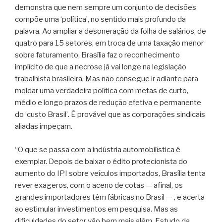
demonstra que nem sempre um conjunto de decisões
compõe uma ‘política’, no sentido mais profundo da
palavra. Ao ampliar a desoneração da folha de salários, de
quatro para 15 setores, em troca de uma taxação menor
sobre faturamento, Brasília faz o reconhecimento
implícito de que a necrose já vai longe na legislação
trabalhista brasileira. Mas não consegue ir adiante para
moldar uma verdadeira política com metas de curto,
médio e longo prazos de redução efetiva e permanente
do ‘custo Brasil’. É provável que as corporações sindicais
aliadas impeçam.
“O que se passa com a indústria automobilística é
exemplar. Depois de baixar o édito protecionista do
aumento do IPI sobre veículos importados, Brasília tenta
rever exageros, com o aceno de cotas — afinal, os
grandes importadores têm fábricas no Brasil — , e acerta
ao estimular investimentos em pesquisa. Mas as
dificuldades do setor vão bem mais além. Estudo da