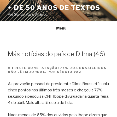
Pular
+ DE 50 ANOS DE TEXTOS
para
Por Sérgio Vaz e Amigos
o
conteúdo
Menu
Más notícias do país de Dilma (46)
::
TRISTE CONSTATAÇÃO: 77% DOS BRASILEIROS
NÃO LÊEM JORNAL. POR SÉRGIO VAZ
A aprovação pessoal da presidente Dilma Rousseff subiu
cinco pontos nos últimos três meses e chegou a 77%,
segundo a pesquisa CNI-Ibope divulgada na quarta-feira,
4 de abril. Mais alta até que a de Lula.
Nada menos de 65% dos ouvidos pelo Ibope dizem que