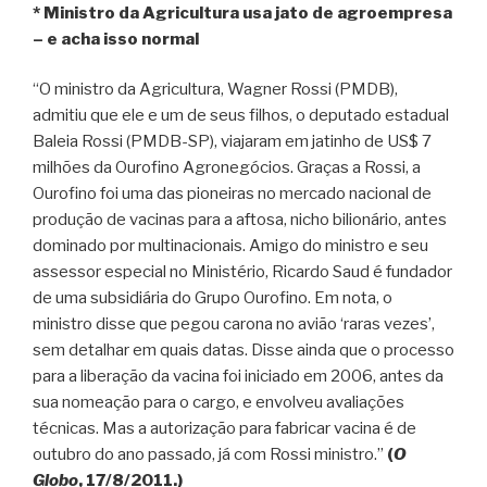
* Ministro da Agricultura usa jato de agroempresa
– e acha isso normal
“O ministro da Agricultura, Wagner Rossi (PMDB),
admitiu que ele e um de seus filhos, o deputado estadual
Baleia Rossi (PMDB-SP), viajaram em jatinho de US$ 7
milhões da Ourofino Agronegócios. Graças a Rossi, a
Ourofino foi uma das pioneiras no mercado nacional de
produção de vacinas para a aftosa, nicho bilionário, antes
dominado por multinacionais. Amigo do ministro e seu
assessor especial no Ministério, Ricardo Saud é fundador
de uma subsidiária do Grupo Ourofino. Em nota, o
ministro disse que pegou carona no avião ‘raras vezes’,
sem detalhar em quais datas. Disse ainda que o processo
para a liberação da vacina foi iniciado em 2006, antes da
sua nomeação para o cargo, e envolveu avaliações
técnicas. Mas a autorização para fabricar vacina é de
outubro do ano passado, já com Rossi ministro.”
(
O
Globo
, 17/8/2011.)