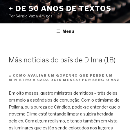
Pular
+ DE 50 ANOS DE TEXTOS
para
Por Sérgio Vaz e Amigos
o
conteúdo
Menu
Más notícias do país de Dilma (18)
::
COMO AVALIAR UM GOVERNO QUE PERDE UM
MINISTRO A CADA DOIS MESES? POR SÉRGIO VAZ
Em oito meses, quatro ministros demitidos – três deles
em meio a escândalos de corrupção. Com o otimismo de
Poliana, ou a pureza de Cândido, pode-se entender que o
governo Dilma está tentando limpar a sujeira herdada
pelo ex. Com algum realismo, e tendo também em vista
os luminares que estão sendo colocados nos lugares