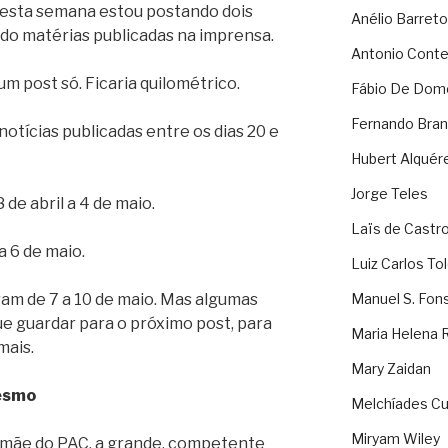
e esta semana estou postando dois
Anélio Barreto
do matérias publicadas na imprensa.
Antonio Cont
m post só. Ficaria quilométrico.
Fábio De Dom
Fernando Bran
 notícias publicadas entre os dias 20 e
Hubert Alquér
Jorge Teles
8 de abril a 4 de maio.
Laïs de Castr
 a 6 de maio.
Luiz Carlos To
íram de 7 a 10 de maio. Mas algumas
Manuel S. Fon
que guardar para o próximo post, para
Maria Helena 
mais.
Mary Zaidan
esmo
Melchíades Cu
Miryam Wiley
 mãe do PAC, a grande, competente