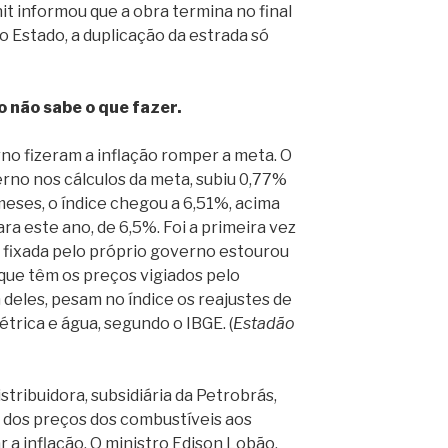
it informou que a obra termina no final
 Estado, a duplicação da estrada só
no não sabe o que fazer.
no fizeram a inflação romper a meta. O
erno nos cálculos da meta, subiu 0,77%
meses, o índice chegou a 6,51%, acima
a este ano, de 6,5%. Foi a primeira vez
o fixada pelo próprio governo estourou
que têm os preços vigiados pelo
 deles, pesam no índice os reajustes de
étrica e água, segundo o IBGE. (
Estadão
stribuidora, subsidiária da Petrobrás,
a dos preços dos combustíveis aos
 a inflação. O ministro Edison Lobão,