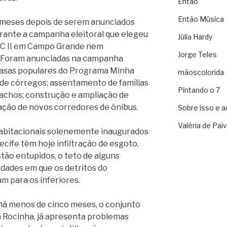
Então
Então Música
o meses depois de serem anunciados
urante a campanha eleitoral que elegeu
Júlia Hardy
PAC II em Campo Grande nem
Jorge Teles
 Foram anunciadas na campanha
 casas populares do Programa Minha
mãoscolorida
 de córregos; assentamento de famílias
Pintando o 7
achos; construção e ampliação de
ação de novos corredores de ônibus.
Sobre isso e a
Valéria de Pai
habitacionais solenemente inaugurados
ecife têm hoje infiltração de esgoto.
stão entupidos, o teto de alguns
dades em que os detritos do
m para os inferiores.
 há menos de cinco meses, o conjunto
a Rocinha, já apresenta problemas