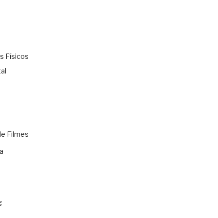
s Físicos
al
de Filmes
a
g