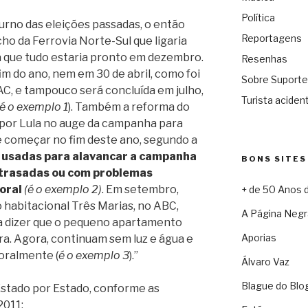
Política
turno das eleições passadas, o então
Reportagens
cho da Ferrovia Norte-Sul que ligaria
 que tudo estaria pronto em dezembro.
Resenhas
im do ano, nem em 30 de abril, como foi
Sobre Suporte
C, e tampouco será concluída em julho,
Turista acident
é o exemplo 1
). Também a reforma do
o por Lula no auge da campanha para
e começar no fim deste ano, segundo a
 usadas para alavancar a campanha
BONS SITES
atrasadas ou com problemas
toral
(é o exemplo 2)
. Em setembro,
+ de 50 Anos 
habitacional Três Marias, no ABC,
A Página Negr
la dizer que o pequeno apartamento
Aporias
ra. Agora, continuam sem luz e água e
oralmente (
é o exemplo 3
).”
Álvaro Vaz
Blague do Blo
stado por Estado, conforme as
2011: