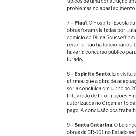
típicos de uma construção anti
problemas no abastecimento 
7 –
Piauí
. O Hospital Escola da
obras foram visitadas por Lul
comício de Dilma Rousseff em 
reitoria, não há funcionários.
haveria concurso público para
furado.
8 –
Espírito Santo
. Em visita
afirmou que a obra de adequaç
seria concluída em junho de 2
Integrado de Informações Finan
autorizados no Orçamento des
pago. A conclusão dos trabalh
9 –
Santa Catarina
. O balanç
obras da BR-101 no Estado ser