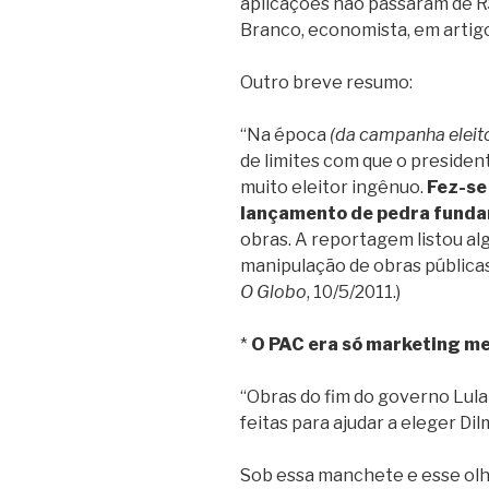
aplicações não passaram de R$ 
Branco, economista, em artig
Outro breve resumo:
“Na época
(da campanha eleit
de limites com que o presiden
muito eleitor ingênuo.
Fez-se
lançamento de pedra fund
obras. A reportagem listou al
manipulação de obras públicas 
O Globo
, 10/5/2011.)
*
O PAC era só marketing m
“Obras do fim do governo Lul
feitas para ajudar a eleger Di
Sob essa manchete e esse ol