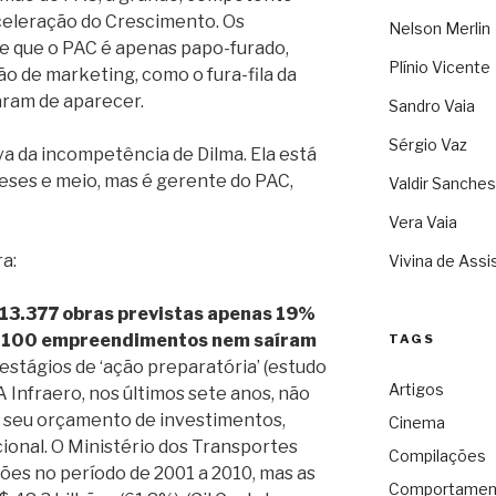
eleração do Crescimento. Os
Nelson Merlin
e que o PAC é apenas papo-furado,
Plínio Vicente
ão de marketing, como o fura-fila da
aram de aparecer.
Sandro Vaia
Sérgio Vaz
a da incompetência de Dilma. Ela está
eses e meio, mas é gerente do PAC,
Valdir Sanches
Vera Vaia
a:
Vivina de Assi
 13.377 obras previstas apenas 19%
5.100 empreendimentos nem saíram
TAGS
stágios de ‘ação preparatória’ (estudo
Artigos
 A Infraero, nos últimos sete anos, não
 seu orçamento de investimentos,
Cinema
onal. O Ministério dos Transportes
Compilações
hões no período de 2001 a 2010, mas as
Comportamen