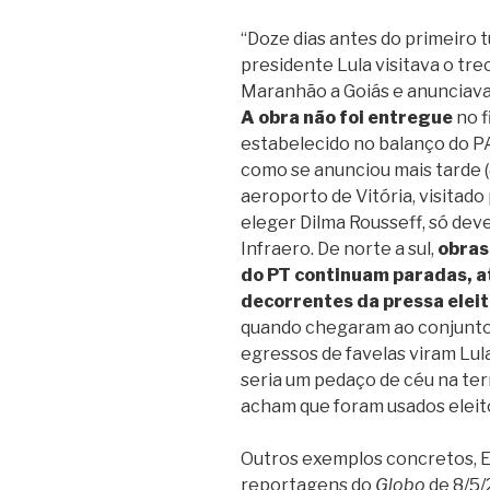
“Doze dias antes do primeiro 
presidente Lula visitava o tre
Maranhão a Goiás e anunciava
A obra não foi entregue
no f
estabelecido no balanço do PA
como se anunciou mais tarde (
aeroporto de Vitória, visitad
eleger Dilma Rousseff, só dev
Infraero. De norte a sul,
obras
do PT continuam paradas, 
decorrentes da pressa elei
quando chegaram ao conjunto 
egressos de favelas viram Lu
seria um pedaço de céu na ter
acham que foram usados eleit
Outros exemplos concretos, E
reportagens do
Globo
de 8/5/