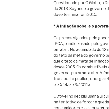
Questionado por O Globo, o Dn
de 2013. Segundo o governo do
deve terminar em 2015.
* A inflação sobe, e o gover
Os preços vigiados pelo gover
IPCA, o índice usado pelo gov
em abril. No acumulado de 12 
do teto da meta do governo par
que o teto da meta de inflaçã
desde 2005. Os combustíveis, 
governo, puxaram a alta. Além
transporte público, energia el
e o Globo
, 7/5/2011.)
O governo decidiu usar a BR Di
na tentativa de forçar a qued
consumidores e, assim, segurar