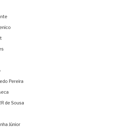
ente
enico
t
es
o
ledo Pereira
seca
RR de Sousa
nha Júnior