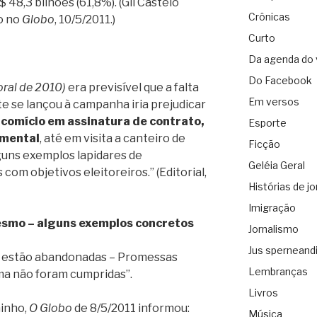
48,3 bilhões (61,8%). (Gil Castelo
Crônicas
o no
Globo
, 10/5/2011.)
Curto
Da agenda do 
Do Facebook
oral de 2010)
era previsível que a falta
Em versos
te se lançou à campanha iria prejudicar
 comício em assinatura de contrato,
Esporte
amental
, até em visita a canteiro de
Ficção
guns exemplos lapidares de
Geléia Geral
com objetivos eleitoreiros.” (Editorial,
Histórias de jo
Imigração
esmo – alguns exemplos concretos
Jornalismo
Jus sperneand
a estão abandonadas – Promessas
Lembranças
lma não foram cumpridas”.
Livros
hinho,
O Globo
de 8/5/2011 informou:
Música