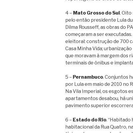
4 –
Mato Grosso do Sul
. Oit
pelo então presidente Lula d
Dilma Rousseff, as obras do 
começaram a ser executadas.
eleitoral: construção de 700
Casa Minha Vida; urbanização
que moravam à margem dos ri
terminais de ônibus e implant
5 –
Pernambuco
. Conjuntos 
por Lula em maio de 2010 no R
Na Vila Imperial, os esgotos e
apartamentos desabou, há uni
pavimento superior escorrera
6 –
Estado do Rio
. “Habitado
habitacional da Rua Quatro, n