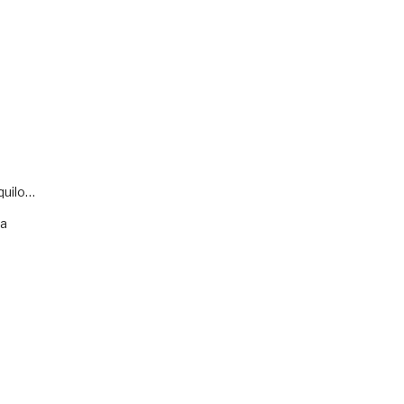
quilo…
va