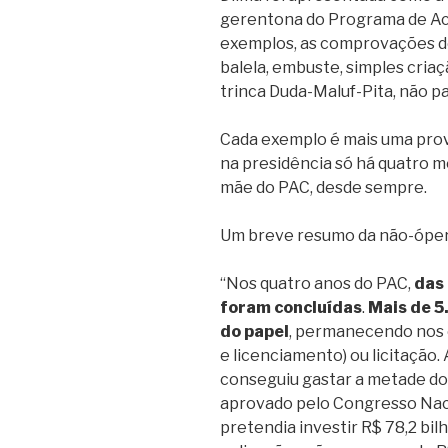
gerentona do Programa de Ac
exemplos, as comprovações d
balela, embuste, simples criaç
trinca Duda-Maluf-Pita, não p
Cada exemplo é mais uma prov
na presidência só há quatro m
mãe do PAC, desde sempre.
Um breve resumo da não-óper
“Nos quatro anos do PAC,
das
foram concluídas
.
Mais de 
do papel
, permanecendo nos e
e licenciamento) ou licitação.
conseguiu gastar a metade do
aprovado pelo Congresso Naci
pretendia investir R$ 78,2 bil