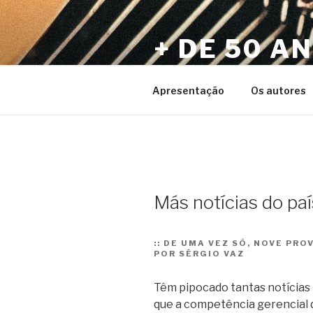
Pular
para
+ DE 50 A
o
conteúdo
Por Sérgio Vaz e Amigos
Apresentação
Os autores
Más notícias do paí
::
DE UMA VEZ SÓ, NOVE PROV
POR SÉRGIO VAZ
Têm pipocado tantas notícias
que a competência gerencial d