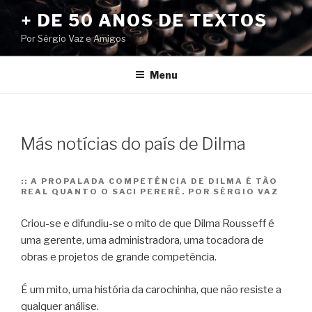
Pular
+ DE 50 ANOS DE TEXTOS
para
Por Sérgio Vaz e Amigos
o
conteúdo
Menu
Más notícias do país de Dilma
::
A PROPALADA COMPETÊNCIA DE DILMA É TÃO
REAL QUANTO O SACI PERERÊ. POR SÉRGIO VAZ
Criou-se e difundiu-se o mito de que Dilma Rousseff é
uma gerente, uma administradora, uma tocadora de
obras e projetos de grande competência.
É um mito, uma história da carochinha, que não resiste a
qualquer análise.