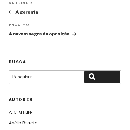
Anterior
ANTERIOR
de
A gerenta
Post
Próximo
PRÓXIMO
A nuvem negra da oposição
BUSCA
Pesquisar
Pesquisar
por:
AUTORES
A. C. Malufe
Anélio Barreto