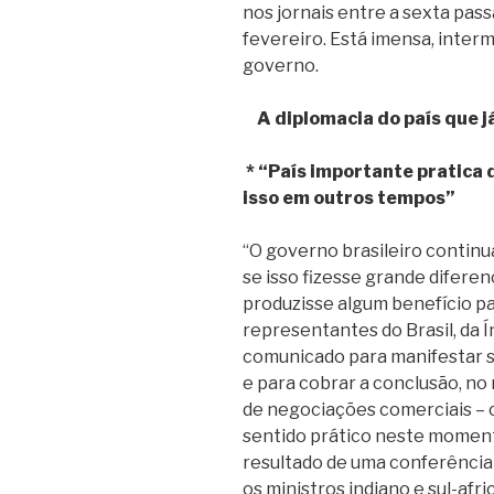
nos jornais entre a sexta passa
fevereiro. Está imensa, interm
governo.
A diplomacia do país que j
* “País importante pratica d
isso em outros tempos”
“O governo brasileiro continu
se isso fizesse grande difere
produzisse algum benefício pa
representantes do Brasil, da Í
comunicado para manifestar s
e para cobrar a conclusão, no
de negociações comerciais – 
sentido prático neste moment
resultado de uma conferência 
os ministros indiano e sul-af