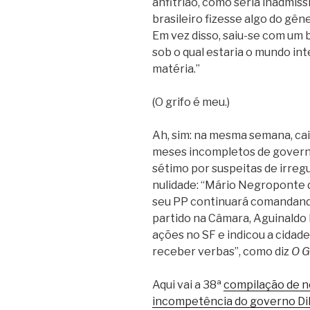
anfitrião, como seria inadmis
brasileiro fizesse algo do gêne
Em vez disso, saiu-se com um b
sob o qual estaria o mundo int
matéria.”
(O grifo é meu.)
Ah, sim: na mesma semana, caiu
meses incompletos de governo 
sétimo por suspeitas de irregu
nulidade: “Mário Negroponte d
seu PP continuará comandando 
partido na Câmara, Aguinaldo 
ações no SF e indicou a cidad
receber verbas”, como diz
O G
Aqui vai a 38ª
compilação de n
incompetência do governo Di