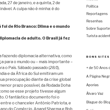
da, 27 de janeiro, e a quinta, 2 de
Política
inável. A culpa não é minha: é do
Reportagens
Resenhas
á foi de Rio Branco: Dilma e o mundo
Sobre Suporte
Turista acident
iplomacia de adulto. O Brasil já fez
a fazendo diplomacia alternativa, como
BONS SITES
nça para o mundo ou – mais importante –
ra o País. Sábado passado (
28/1
),
+ de 50 Anos 
ndia e da África do Sul emitiram um
A Página Negr
ua preocupação diante da crise global
Aporias
 menor prazo possível, da Rodada Doha
como se esse projeto tivesse algum
Álvaro Vaz
o. O fantástico documento foi o
Blague do Blo
entre o chanceler Antônio Patriota, e
ricano do Comércio, Anand Sharma e Rob