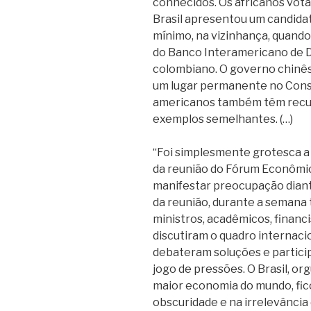
conhecidos. Os africanos vot
Brasil apresentou um candidat
mínimo, na vizinhança, quando
do Banco Interamericano de 
colombiano. O governo chinês 
um lugar permanente no Cons
americanos também têm recusa
exemplos semelhantes. (…)
“Foi simplesmente grotesca a 
da reunião do Fórum Econômic
manifestar preocupação diant
da reunião, durante a semana 
ministros, acadêmicos, financi
discutiram o quadro internaci
debateram soluções e partici
jogo de pressões. O Brasil, 
maior economia do mundo, fico
obscuridade e na irrelevância 