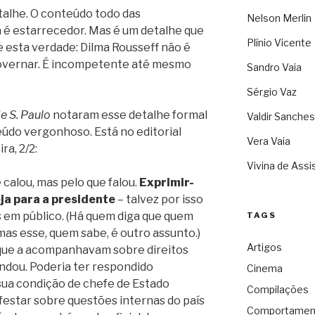
talhe. O conteúdo todo das
Nelson Merlin
 é estarrecedor. Mas é um detalhe que
Plínio Vicente
 esta verdade: Dilma Rousseff não é
overnar. É incompetente até mesmo
Sandro Vaia
Sérgio Vaz
e S. Paulo
notaram esse detalhe formal
Valdir Sanches
eúdo vergonhoso. Está no editorial
Vera Vaia
ra, 2/2:
Vivina de Assi
 calou, mas pelo que falou.
Exprimir-
eja para a presidente
– talvez por isso
s em público. (Há quem diga que quem
TAGS
as esse, quem sabe, é outro assunto.)
Artigos
 que a acompanhavam sobre direitos
dou. Poderia ter respondido
Cinema
sua condição de chefe de Estado
Compilações
ifestar sobre questões internas do país
Comportamen