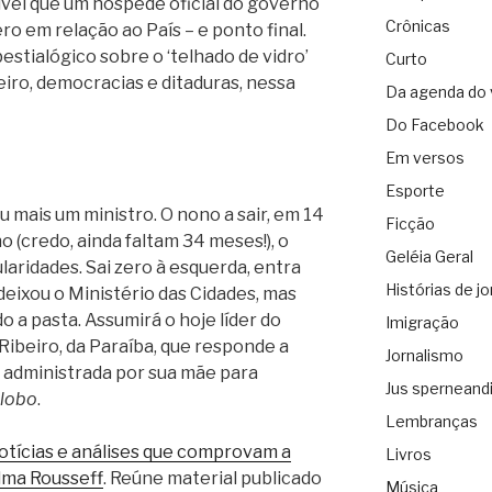
sível que um hóspede oficial do governo
Crônicas
ro em relação ao País – e ponto final.
estialógico sobre o ‘telhado de vidro’
Curto
eiro, democracias e ditaduras, nessa
Da agenda do 
Do Facebook
Em versos
Esporte
 mais um ministro. O nono a sair, em 14
Ficção
(credo, ainda faltam 34 meses!), o
Geléia Geral
laridades. Sai zero à esquerda, entra
Histórias de jo
eixou o Ministério das Cidades, mas
a pasta. Assumirá o hoje líder do
Imigração
Ribeiro, da Paraíba, que responde a
Jornalismo
e administrada por sua mãe para
Jus sperneand
lobo
.
Lembranças
otícias e análises que comprovam a
Livros
lma Rousseff
. Reúne material publicado
Música