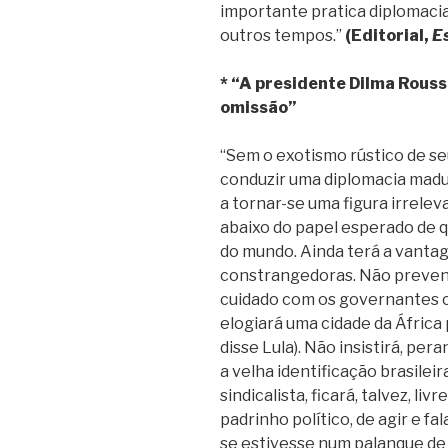
importante pratica diplomacia 
outros tempos.”
(Editorial,
E
* “A presidente Dilma Rouss
omissão”
“Sem o exotismo rústico de s
conduzir uma diplomacia madu
a tornar-se uma figura irrelev
abaixo do papel esperado de 
do mundo. Ainda terá a vanta
constrangedoras. Não preveni
cuidado com os governantes ca
elogiará uma cidade da África 
disse Lula). Não insistirá, per
a velha identificação brasilei
sindicalista, ficará, talvez, l
padrinho político, de agir e 
se estivesse num palanque de V