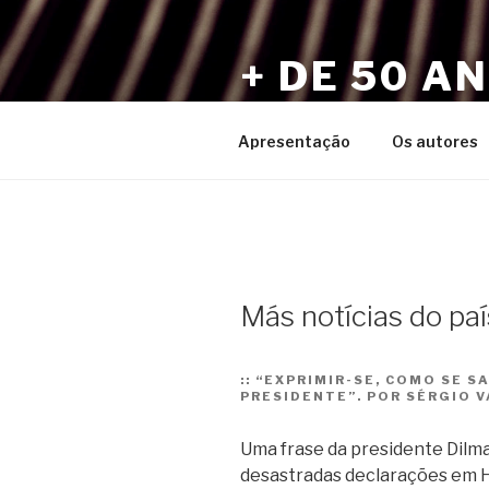
Pular
para
+ DE 50 A
o
conteúdo
Por Sérgio Vaz e Amigos
Apresentação
Os autores
Más notícias do paí
::
“EXPRIMIR-SE, COMO SE SA
PRESIDENTE”. POR SÉRGIO V
Uma frase da presidente Dilma
desastradas declarações em 