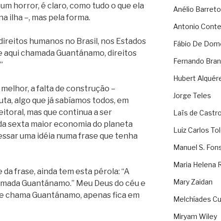
um horror, é claro, como tudo o que ela
Anélio Barreto
a ilha –, mas pela forma.
Antonio Cont
ireitos humanos no Brasil, nos Estados
Fábio De Dom
se aqui chamada Guantánamo, direitos
Fernando Bran
”
Hubert Alquér
melhor, a falta de construção –
Jorge Teles
ta, algo que já sabíamos todos, em
itoral, mas que continua a ser
Laïs de Castr
da sexta maior economia do planeta
Luiz Carlos To
essar uma idéia numa frase que tenha
Manuel S. Fon
Maria Helena 
e da frase, ainda tem esta pérola: “A
Mary Zaidan
hamada Guantánamo.” Meu Deus do céu e
se chama Guantánamo, apenas fica em
Melchíades Cu
Miryam Wiley