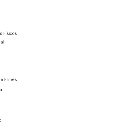
s Físicos
al
de Filmes
a
g