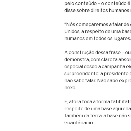
pelo conteúdo – o conteúdo é 
disse sobre direitos humanos n
“Nós começaremos a falar de d
Unidos, a respeito de uma ba
humanos em todos os lugares.
A construção dessa frase – ou 
demonstra, com clareza absolu
especial desde a campanha ele
surpreendente: a presidente 
não sabe falar. Não sabe expr
nexo.
E, afora toda a forma tatibitat
respeito de uma base aqui c
também da terra, a base não 
Guantánamo.