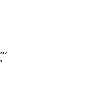
quilo…
va