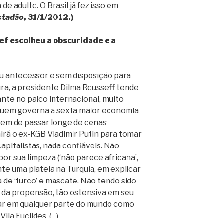
de adulto. O Brasil já fez isso em
stadão
, 31/1/2012.)
ef escolheu a obscuridade e a
eu antecessor e sem disposição para
ra, a presidente Dilma Rousseff tende
ante no palco internacional, muito
quem governa a sexta maior economia
gem de passar longe de cenas
rá o ex-KGB Vladimir Putin para tomar
pitalistas, nada confiáveis. Não
por sua limpeza (‘não parece africana’,
ante uma plateia na Turquia, em explicar
ra de ‘turco’ e mascate. Não tendo sido
ivre da propensão, tão ostensiva em seu
falar em qualquer parte do mundo como
ila Euclides. (…)