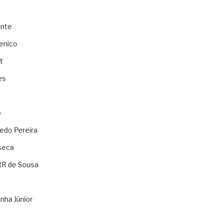
ente
enico
t
es
o
ledo Pereira
seca
RR de Sousa
nha Júnior