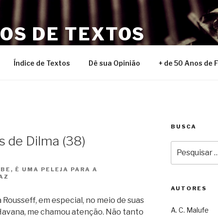
NOS DE TEXTOS
Índice de Textos
Dê sua Opinião
+ de 50 Anos de 
BUSCA
s de Dilma (38)
Pesquisar
por:
BE, É UMA PELEJA PARA A
AZ
AUTORES
 Rousseff, em especial, no meio de suas
A. C. Malufe
Havana, me chamou atenção. Não tanto