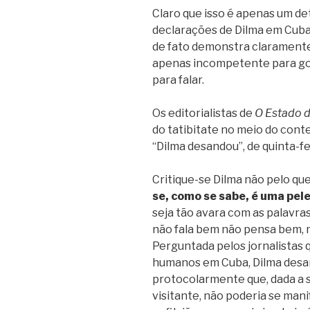
Claro que isso é apenas um de
declarações de Dilma em Cuba
de fato demonstra claramente
apenas incompetente para g
para falar.
Os editorialistas de
O Estado d
do tatibitate no meio do cont
“Dilma desandou”, de quinta-fei
Critique-se Dilma não pelo que
se, como se sabe, é uma pel
seja tão avara com as palavra
não fala bem não pensa bem, m
Perguntada pelos jornalistas
humanos em Cuba, Dilma desan
protocolarmente que, dada a 
visitante, não poderia se man