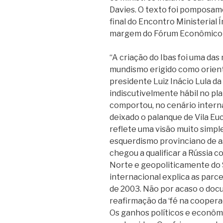
Davies. O texto foi pomposa
final do Encontro Ministerial Ín
margem do Fórum Econômico 
“A criação do Ibas foi uma da
mundismo erigido como orient
presidente Luiz Inácio Lula da 
indiscutivelmente hábil no pla
comportou, no cenário intern
deixado o palanque de Vila Eu
reflete uma visão muito simp
esquerdismo provinciano de a
chegou a qualificar a Rússia 
Norte e geopoliticamente do S
internacional explica as parce
de 2003. Não por acaso o do
reafirmação da ‘fé na cooperaç
Os ganhos políticos e econôm