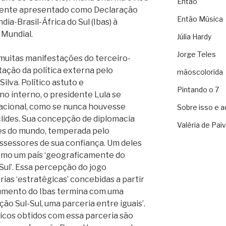
Então
mente apresentado como Declaração
Então Música
dia-Brasil-África do Sul (Ibas) à
Mundial.
Júlia Hardy
Jorge Teles
s muitas manifestações do terceiro-
ação da política externa pelo
mãoscolorida
Silva. Político astuto e
Pintando o 7
no interno, o presidente Lula se
acional, como se nunca houvesse
Sobre isso e a
clides. Sua concepção de diplomacia
Valéria de Pai
les do mundo, temperada pelo
ssessores de sua confiança. Um deles
como um país ‘geograficamente do
ul’. Essa percepção do jogo
rias ‘estratégicas’ concebidas a partir
cumento do Ibas termina com uma
ão Sul-Sul, uma parceria entre iguais’.
icos obtidos com essa parceria são