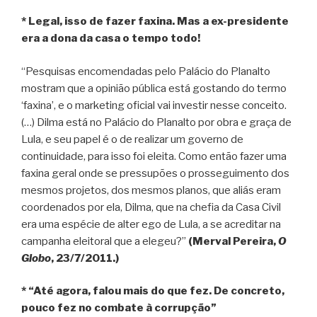
* Legal, isso de fazer faxina. Mas a ex-presidente
era a dona da casa o tempo todo!
“Pesquisas encomendadas pelo Palácio do Planalto
mostram que a opinião pública está gostando do termo
‘faxina’, e o marketing oficial vai investir nesse conceito.
(…) Dilma está no Palácio do Planalto por obra e graça de
Lula, e seu papel é o de realizar um governo de
continuidade, para isso foi eleita. Como então fazer uma
faxina geral onde se pressupões o prosseguimento dos
mesmos projetos, dos mesmos planos, que aliás eram
coordenados por ela, Dilma, que na chefia da Casa Civil
era uma espécie de alter ego de Lula, a se acreditar na
campanha eleitoral que a elegeu?”
(Merval Pereira,
O
Globo
, 23/7/2011.)
* “Até agora, falou mais do que fez. De concreto,
pouco fez no combate à corrupção”