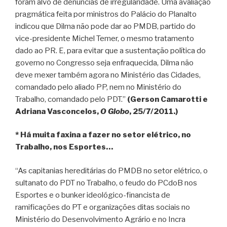
foram alvo de denúncias de irregularidade. Uma avaliação
pragmática feita por ministros do Palácio do Planalto
indicou que Dilma não pode dar ao PMDB, partido do
vice-presidente Michel Temer, o mesmo tratamento
dado ao PR. E, para evitar que a sustentação política do
governo no Congresso seja enfraquecida, Dilma não
deve mexer também agora no Ministério das Cidades,
comandado pelo aliado PP, nem no Ministério do
Trabalho, comandado pelo PDT.”
(Gerson Camarotti e
Adriana Vasconcelos,
O Globo
, 25/7/2011.)
* Há muita faxina a fazer no setor elétrico, no
Trabalho, nos Esportes…
“As capitanias hereditárias do PMDB no setor elétrico, o
sultanato do PDT no Trabalho, o feudo do PCdoB nos
Esportes e o bunker ideológico-financista de
ramificações do PT e organizações ditas sociais no
Ministério do Desenvolvimento Agrário e no Incra