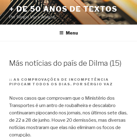
Pular
+ DE 50 ANOS DE TEXTOS
para
Por Sérgio Vaz e Amigos
o
conteúdo
Menu
Más notícias do país de Dilma (15)
::
AS COMPROVAÇÕES DE INCOMPETÊNCIA
PIPOCAM TODOS OS DIAS. POR SÉRGIO VAZ
Novos casos que comprovam que o Ministério dos
Transportes é um antro de roubalheira e descalabro
continuaram pipocando nos jornais, nos últimos sete dias,
de 22 a 28 de junho. Houve 20 demissões, mas diversas
notícias mostraram que elas não eliminam os focos de
corrupção.