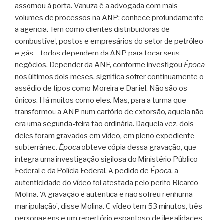
assomou à porta. Vanuza é a advogada com mais
volumes de processos na ANP; conhece profundamente
a agência. Tem como clientes distribuidoras de
combustível, postos e empresários do setor de petróleo
e gás – todos dependem da ANP para tocar seus
negócios. Depender da ANP, conforme investigou
Época
nos últimos dois meses, significa sofrer continuamente o
assédio de tipos como Moreira e Daniel. Não são os
únicos. Há muitos como eles. Mas, para a turma que
transformou a ANP num cartório de extorsão, aquela não
era uma segunda-feira tão ordinária. Daquela vez, dois
deles foram gravados em vídeo, em pleno expediente
subterrâneo.
Época
obteve cópia dessa gravação, que
integra uma investigação sigilosa do Ministério Público
Federal e da Polícia Federal. A pedido de
Época
, a
autenticidade do vídeo foi atestada pelo perito Ricardo
Molina. ‘A gravação é autêntica e não sofreu nenhuma
manipulação’, disse Molina. O vídeo tem 53 minutos, três
personagens e um repertório espantoso de ilegalidades,