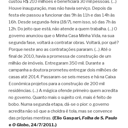
custou R$ 210 milhões e beneficiará 30 mil pessoas. (…)
Houve inauguração, mas não havia serviço. Depois da
festa ele passou a funcionar das 9h às 11h e das 14h às
16h. Desde segunda-feira (
18/7
), nem isso, só das 7h às
12h. Do jeito que está, não atende a quem trabalha. (…) O
governo anunciou que o Minha Casa Minha Vida, na sua
segunda fase, voltará a contratar obras. Voltará, por quê?
Porque neste ano as contratações pararam. (…) Até o
final de 2010, havia a promessa de construção de um
milhão de imóveis. Entregaram 350 mil. Durante a
campanha a doutora prometeu entregar dois milhões de
casas até 2014. Passaram-se seis meses e há na Caixa
Econômica projetos para a construção de 200 mil
residências. (…) A mágica ofende primeiro quem acredita
no governo. Quanto mais o sujeito crê, mais é feito de
bobo. Numa segunda etapa, dá-se o pior: o governo
acredita não só que a choldra é tola, mas se convence
das próprias mentiras.
(Elio Gaspari,
Folha de S. Paulo
e
O Globo
, 24/7/2011.)