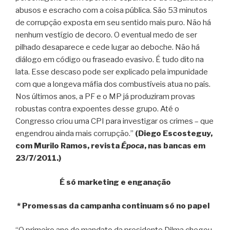
abusos e escracho com a coisa pública. São 53 minutos
de corrupção exposta em seu sentido mais puro. Não há
nenhum vestígio de decoro. O eventual medo de ser
pilhado desaparece e cede lugar ao deboche. Não há
diálogo em código ou fraseado evasivo. É tudo dito na
lata. Esse descaso pode ser explicado pela impunidade
com que a longeva máfia dos combustíveis atua no país.
Nos últimos anos, a PF e o MP já produziram provas
robustas contra expoentes desse grupo. Até o
Congresso criou uma CPI para investigar os crimes – que
engendrou ainda mais corrupção.”
(Diego Escosteguy,
com Murilo Ramos, revista
Época
, nas bancas em
23/7/2011.)
É só marketing e enganação
* Promessas da campanha continuam só no papel
“O primeiro ano de mandato da presidente Dilma chegou