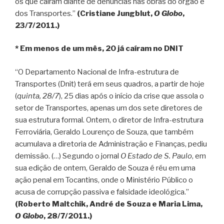
os que caíram diante de denúncias nas obras do órgão e
dos Transportes.”
(Cristiane Jungblut,
O Globo
,
23/7/2011.)
* Em menos de um mês, 20 já caíram no DNIT
“O Departamento Nacional de Infra-estrutura de
Transportes (Dnit) terá em seus quadros, a partir de hoje
(
quinta, 28/7
), 25 dias após o início da crise que assola o
setor de Transportes, apenas um dos sete diretores de
sua estrutura formal. Ontem, o diretor de Infra-estrutura
Ferroviária, Geraldo Lourenço de Souza, que também
acumulava a diretoria de Administração e Finanças, pediu
demissão. (…) Segundo o jornal
O Estado de S. Paulo
, em
sua edição de ontem, Geraldo de Souza é réu em uma
ação penal em Tocantins, onde o Ministério Público o
acusa de corrupção passiva e falsidade ideológica.”
(Roberto Maltchik, André de Souza e Maria Lima,
O Globo
, 28/7/2011.)