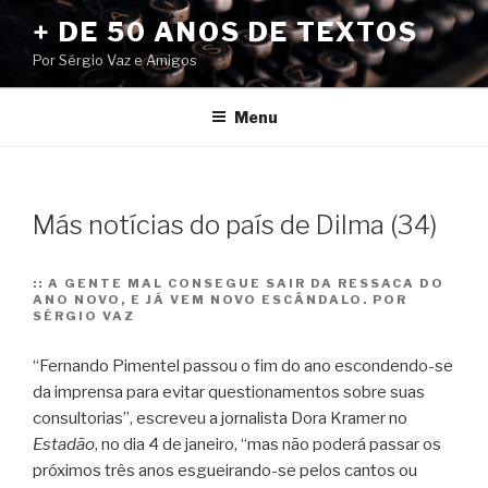
Pular
+ DE 50 ANOS DE TEXTOS
para
Por Sérgio Vaz e Amigos
o
conteúdo
Menu
Más notícias do país de Dilma (34)
::
A GENTE MAL CONSEGUE SAIR DA RESSACA DO
ANO NOVO, E JÁ VEM NOVO ESCÂNDALO. POR
SÉRGIO VAZ
“Fernando Pimentel passou o fim do ano escondendo-se
da imprensa para evitar questionamentos sobre suas
consultorias”, escreveu a jornalista Dora Kramer no
Estadão
, no dia 4 de janeiro, “mas não poderá passar os
próximos três anos esgueirando-se pelos cantos ou