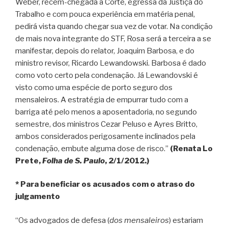
Weber, recém-chegada à Corte, egressa da Justiça do
Trabalho e com pouca experiência em matéria penal,
pedirá vista quando chegar sua vez de votar. Na condição
de mais nova integrante do STF, Rosa será a terceira a se
manifestar, depois do relator, Joaquim Barbosa, e do
ministro revisor, Ricardo Lewandowski. Barbosa é dado
como voto certo pela condenação. Já Lewandovski é
visto como uma espécie de porto seguro dos
mensaleiros. A estratégia de empurrar tudo com a
barriga até pelo menos a aposentadoria, no segundo
semestre, dos ministros Cezar Peluso e Ayres Britto,
ambos considerados perigosamente inclinados pela
condenação, embute alguma dose de risco.”
(Renata Lo
Prete,
Folha de S. Paulo
, 2/1/2012.)
* Para beneficiar os acusados com o atraso do
julgamento
“Os advogados de defesa (
dos mensaleiros
) estariam