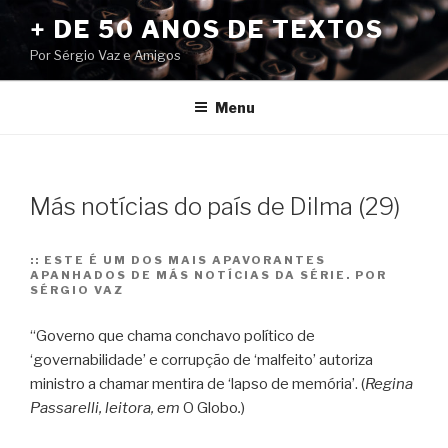
Pular
+ DE 50 ANOS DE TEXTOS
para
Por Sérgio Vaz e Amigos
o
conteúdo
Menu
Más notícias do país de Dilma (29)
::
ESTE É UM DOS MAIS APAVORANTES
APANHADOS DE MÁS NOTÍCIAS DA SÉRIE. POR
SÉRGIO VAZ
“Governo que chama conchavo político de
‘governabilidade’ e corrupção de ‘malfeito’ autoriza
ministro a chamar mentira de ‘lapso de memória’. (
Regina
Passarelli, leitora, em
O Globo
.
)