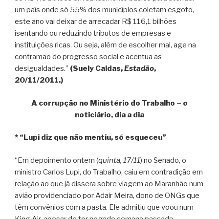
um país onde só 55% dos municípios coletam esgoto,
este ano vai deixar de arrecadar R$ 116,1 bilhões
isentando ou reduzindo tributos de empresas e
instituições ricas. Ou seja, além de escolher mal, age na
contramão do progresso social e acentua as
desigualdades.”
(Suely Caldas,
Estadão
,
20/11/2011.)
A corrupção no Ministério do Trabalho – o
noticiário, dia a dia
* “Lupi diz que não mentiu, só esqueceu”
“Em depoimento ontem (
quinta, 17/11
) no Senado, o
ministro Carlos Lupi, do Trabalho, caiu em contradição em
relação ao que já dissera sobre viagem ao Maranhão num
avião providenciado por Adair Meira, dono de ONGs que
têm convênios com a pasta. Ele admitiu que voou num
King Air, apesar de ter negado semana passada.