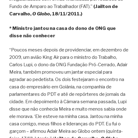
Fundo de Amparo ao Trabalhador (FAT).”
(Jailton de
Carvalho,
O Globo
, 18/11/2011.)
* Ministro jantou na casa do dono de ONG que
disse não conhecer
“Poucos meses depois de providenciar, em dezembro de
2009, um avião King Air para o ministro do Trabalho,
Carlos Lupi, o dono da ONG Fundação Pró-Cerrado, Adair
Meira, também promoveu um jantar especial para
agradar ao pedetista. Os dois festejaram o encontro na
casa do empresário em Goiânia, na companhia de
parlamentares do PDT e até de repórteres de jornais da
cidade. Em depoimento à Câmara semana passada, Lupi
disse que não conhecia Meira e muito menos sabia onde
ele morava. ‘Ele esteve na minha casa. Jantou na minha
casa comigo, meus filhos e lideranças do PDT. Eu fui o
garçom – afirmou Adair Meira ao Globo ontem (
quinta-