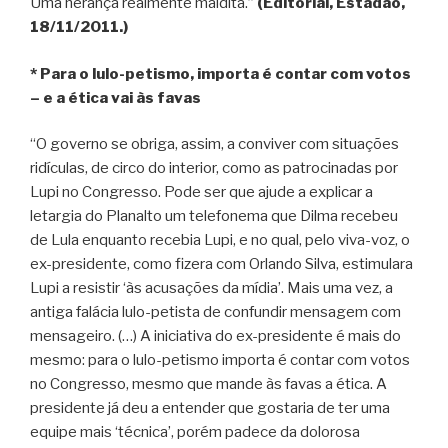
Uma herança realmente maldita.”
(Editorial, Estadão,
18/11/2011.)
* Para o lulo-petismo, importa é contar com votos
– e a ética vai às favas
“O governo se obriga, assim, a conviver com situações
ridículas, de circo do interior, como as patrocinadas por
Lupi no Congresso. Pode ser que ajude a explicar a
letargia do Planalto um telefonema que Dilma recebeu
de Lula enquanto recebia Lupi, e no qual, pelo viva-voz, o
ex-presidente, como fizera com Orlando Silva, estimulara
Lupi a resistir ‘às acusações da mídia’. Mais uma vez, a
antiga falácia lulo-petista de confundir mensagem com
mensageiro. (…) A iniciativa do ex-presidente é mais do
mesmo: para o lulo-petismo importa é contar com votos
no Congresso, mesmo que mande às favas a ética. A
presidente já deu a entender que gostaria de ter uma
equipe mais ‘técnica’, porém padece da dolorosa