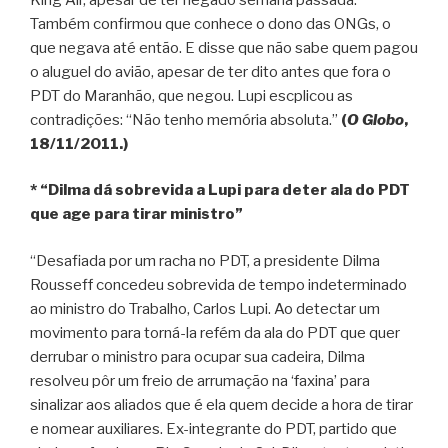
Também confirmou que conhece o dono das ONGs, o
que negava até então. E disse que não sabe quem pagou
o aluguel do avião, apesar de ter dito antes que fora o
PDT do Maranhão, que negou. Lupi escplicou as
contradições: “Não tenho memória absoluta.”
(
O Globo
,
18/11/2011.)
* “Dilma dá sobrevida a Lupi para deter ala do PDT
que age para tirar ministro”
“Desafiada por um racha no PDT, a presidente Dilma
Rousseff concedeu sobrevida de tempo indeterminado
ao ministro do Trabalho, Carlos Lupi. Ao detectar um
movimento para torná-la refém da ala do PDT que quer
derrubar o ministro para ocupar sua cadeira, Dilma
resolveu pôr um freio de arrumação na ‘faxina’ para
sinalizar aos aliados que é ela quem decide a hora de tirar
e nomear auxiliares. Ex-integrante do PDT, partido que