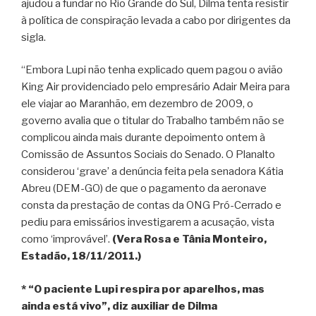
ajudou a fundar no Rio Grande do Sul, Dilma tenta resistir
à política de conspiração levada a cabo por dirigentes da
sigla.
“Embora Lupi não tenha explicado quem pagou o avião
King Air providenciado pelo empresário Adair Meira para
ele viajar ao Maranhão, em dezembro de 2009, o
governo avalia que o titular do Trabalho também não se
complicou ainda mais durante depoimento ontem à
Comissão de Assuntos Sociais do Senado. O Planalto
considerou ‘grave’ a denúncia feita pela senadora Kátia
Abreu (DEM-GO) de que o pagamento da aeronave
consta da prestação de contas da ONG Pró-Cerrado e
pediu para emissários investigarem a acusação, vista
como ‘improvável’.
(Vera Rosa e Tânia Monteiro,
Estadão, 18/11/2011.)
* “O paciente Lupi respira por aparelhos, mas
ainda está vivo”, diz auxiliar de Dilma