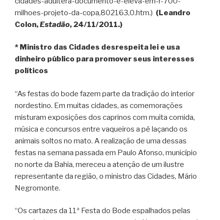
cidades-adultera-documento-e-eleva-em-r-700-
milhoes-projeto-da-copa,802163,0.htm.)
(Leandro
Colon,
Estadão
, 24/11/2011.)
* Ministro das Cidades desrespeita lei e usa
dinheiro público para promover seus interesses
políticos
“As festas do bode fazem parte da tradição do interior
nordestino. Em muitas cidades, as comemorações
misturam exposições dos caprinos com muita comida,
música e concursos entre vaqueiros a pé laçando os
animais soltos no mato. A realização de uma dessas
festas na semana passada em Paulo Afonso, município
no norte da Bahia, mereceu a atenção de um ilustre
representante da região, o ministro das Cidades, Mário
Negromonte.
“Os cartazes da 11ª Festa do Bode espalhados pelas