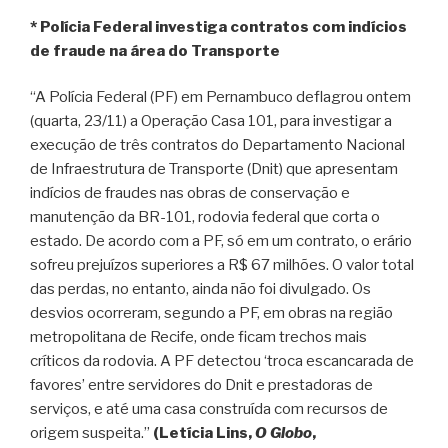
* Polícia Federal investiga contratos com indícios
de fraude na área do Transporte
“A Polícia Federal (PF) em Pernambuco deflagrou ontem
(quarta, 23/11) a Operação Casa 101, para investigar a
execução de três contratos do Departamento Nacional
de Infraestrutura de Transporte (Dnit) que apresentam
indícios de fraudes nas obras de conservação e
manutenção da BR-101, rodovia federal que corta o
estado. De acordo com a PF, só em um contrato, o erário
sofreu prejuízos superiores a R$ 67 milhões. O valor total
das perdas, no entanto, ainda não foi divulgado. Os
desvios ocorreram, segundo a PF, em obras na região
metropolitana de Recife, onde ficam trechos mais
críticos da rodovia. A PF detectou ‘troca escancarada de
favores’ entre servidores do Dnit e prestadoras de
serviços, e até uma casa construída com recursos de
origem suspeita.”
(Letícia Lins,
O Globo
,