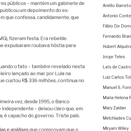
fres públicos – mantém um gabinete de
Anélio Barreto
publicou um depoimento do ex-
Antonio Cont
 em que confessa, candidamente, que
Fábio De Dom
Fernando Bran
G), fizeram festa. Era rebelde.
me expulsaram roubava hóstia para
Hubert Alquér
Jorge Teles
quando o fato – também revelado nesta
Laïs de Castr
leiro lançado ao mar por Lula na
Luiz Carlos To
ue custou R$ 336 milhões, continua no
Manuel S. Fon
Maria Helena 
meira vez, desde 1995, o Banco
Mary Zaidan
 independente – deixou claro que, em
, é capacho do governo. Triste país.
Melchíades Cu
Miryam Wiley
as e análises
que comprovam que o