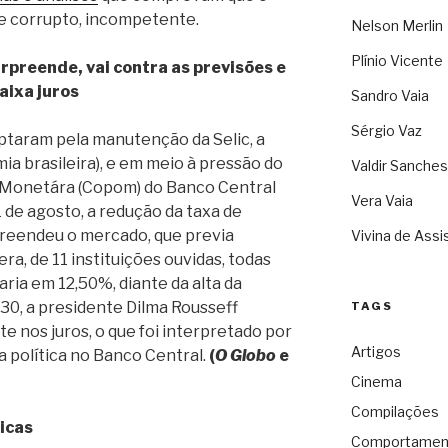
de corrupto, incompetente.
Nelson Merlin
Plínio Vicente
rpreende, vai contra as previsões e
aixa juros
Sandro Vaia
Sérgio Vaz
 optaram pela manutenção da Selic, a
ia brasileira), e em meio à pressão do
Valdir Sanches
a Monetára (Copom) do Banco Central
Vera Vaia
1 de agosto, a redução da taxa de
preendeu o mercado, que previa
Vivina de Assi
a, de 11 instituições ouvidas, todas
ria em 12,50%, diante da alta da
 30, a presidente Dilma Rousseff
TAGS
 nos juros, o que foi interpretado por
Artigos
 política no Banco Central.
(
O Globo
e
Cinema
Compilações
ticas
Comportamen