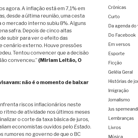
Crônicas
ros agora. A inflação está em 7,1% em
as, desde a última reunião, uma cesta
Curto
a o mercado interno subiu 8%. Alguns
Da agenda do 
na safra. Depois de cinco altas
Do Facebook
de subir para ver o efeito das
Em versos
e cenário externo. Houve pressões
cedeu. Tentou convencer que a decisão
Esporte
 Não convenceu.”
(Miriam Leitão, O
Ficção
Geléia Geral
Histórias de jo
visavam: não é o momento de baixar
Imigração
Jornalismo
nfrenta riscos inflacionários neste
Jus sperneand
o ritmo de atividade nos últimos meses
Lembranças
inalizar o corte da taxa básica de juros,
avaliam economistas ouvidos pelo
Estado
.
Livros
os rumores no governo de que o BC
Música