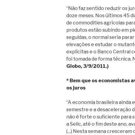
“Não faz sentido reduzir os ju
doze meses. Nos últimos 45 di
de commodities agrícolas par
produtos estão subindo em ple
seguidas, o normal seria parar 
elevações e estudar o mutant
explícitas e o Banco Central 
foi tomada de forma técnica.
Globo, 3/9/2011.)
* Bem que os economistas a
os juros
“A economia brasileira ainda e
semestre e a desaceleração d
não é forte o suficiente para s
a Selic, até o fim deste ano, 
(…) Nesta semana cresceram 