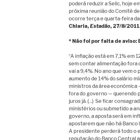
poderá reduzir a Selic, hoje e
próxima reunião do Comitê de
ocorre terça e quarta-feira d
Chiaria,
Estadão
, 27/8/2011
* Não foi por falta de aviso:
“A inflação está em 7,1% em 1
sem contar alimentação fora de
vai a 9,4%. No ano que vem o 
aumento de 14% do salário mí
ministros da área econômica 
fora do governo — querendo p
juros já. (…) Se ficar consagr
ministérios ou submetido a an
governo, a aposta será em infl
apostarem que não há Banco Cen
A presidente perderá todo o e
reputação do Banco Central 