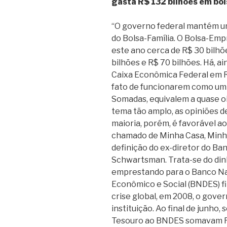
gasta R$ 132 bilhões em bo
“O governo federal mantém um 
do Bolsa-Família. O Bolsa-Emp
este ano cerca de R$ 30 bilhõ
bilhões e R$ 70 bilhões. Há, a
Caixa Econômica Federal em R
fato de funcionarem como um 
Somadas, equivalem a quase o
tema tão amplo, as opiniões d
maioria, porém, é favorável a
chamado de Minha Casa, Minha
definição do ex-diretor do Ba
Schwartsman. Trata-se do din
emprestando para o Banco Na
Econômico e Social (BNDES) f
crise global, em 2008, o gove
instituição. Ao final de junho,
Tesouro ao BNDES somavam R$ 