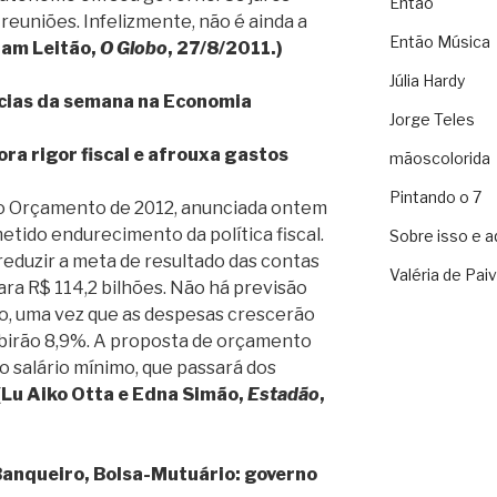
Então
reuniões. Infelizmente, não é ainda a
Então Música
iam Leitão,
O Globo
, 27/8/2011.)
Júlia Hardy
ícias da semana na Economia
Jorge Teles
ra rigor fiscal e afrouxa gastos
mãoscolorida
Pintando o 7
 o Orçamento de 2012, anunciada ontem
metido endurecimento da política fiscal.
Sobre isso e a
reduzir a meta de resultado das contas
Valéria de Pai
ara R$ 114,2 bilhões. Não há previsão
, uma vez que as despesas crescerão
ubirão 8,9%. A proposta de orçamento
 salário mínimo, que passará dos
(Lu Aiko Otta e Edna Simão,
Estadão
,
Banqueiro, Bolsa-Mutuário: governo