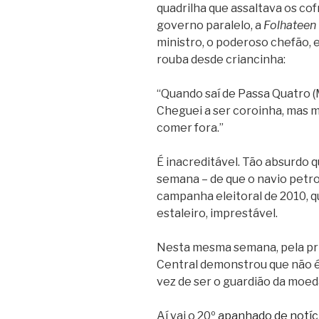
quadrilha que assaltava os co
governo paralelo, a
Folhateen
ministro, o poderoso chefão,
rouba desde criancinha:
“Quando saí de Passa Quatro (M
Cheguei a ser coroinha, mas 
comer fora.”
É inacreditável. Tão absurdo 
semana – de que o navio petro
campanha eleitoral de 2010, q
estaleiro, imprestável.
Nesta mesma semana, pela pri
Central demonstrou que não é
vez de ser o guardião da moeda
Aí vai o 20º
apanhado de notíci