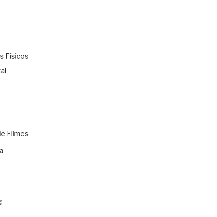
s Físicos
al
de Filmes
a
g