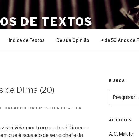
NOS DE TEXTOS
Índice de Textos
Dê sua Opinião
+ de 50 Anos de 
BUSCA
s de Dilma (20)
Pesquisar
por:
C CAPACHO DA PRESIDENTE – ETA
AUTORES
evista
Veja
mostrou que José Dirceu –
A. C. Malufe
em que é acusado de ser o chefe da