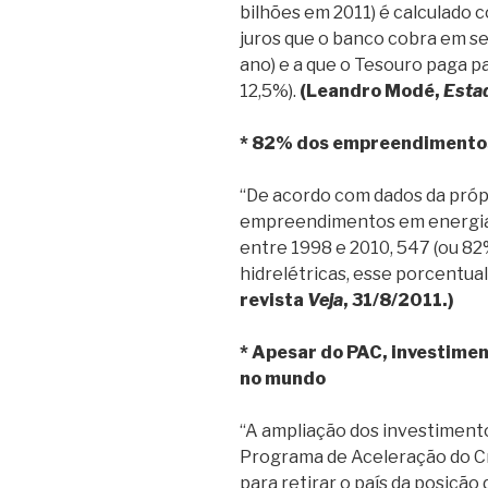
bilhões em 2011) é calculado 
juros que o banco cobra em s
ano) e a que o Tesouro paga pa
12,5%).
(Leandro Modé,
Esta
* 82% dos empreendimentos
“De acordo com dados da própr
empreendimentos em energia 
entre 1998 e 2010, 547 (ou 82
hidrelétricas, esse porcentua
revista
Veja
, 31/8/2011.)
* Apesar do PAC, investiment
no mundo
“A ampliação dos investimento
Programa de Aceleração do Cr
para retirar o país da posiçã