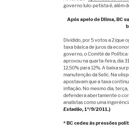
governo lulo-petista é, além 
Após apelo de Dilma, BC su
b
Dividido, por 5 votos a 2 (que
taxa básica de juros da econom
governo, o Comitê de Polític
aprovou na quarta-feira, dia 3
12,50% para 12%. A baixa sur
manutenção da Selic. Na vésper
apostavam que a taxa continua
inflação. No mesmo dia, terça,
defendera abertamente o corte
analistas como uma ingerência
Estadão
, 1º/9/2011.)
* BC cedeu às pressões polí