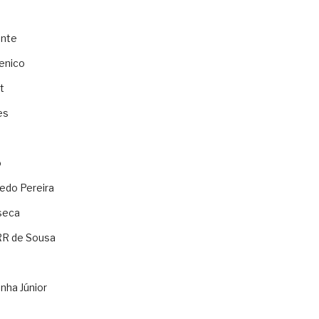
ente
enico
t
es
o
ledo Pereira
seca
RR de Sousa
nha Júnior