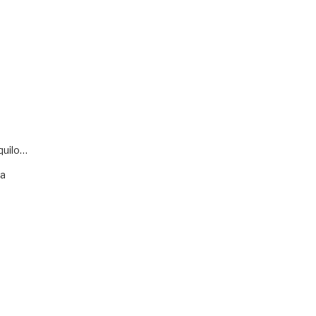
quilo…
va