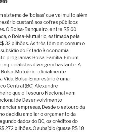
lsas
sistema de ‘bolsas’ que vai muito além
resário custará aos cofres públicos
es. O Bolsa-Banqueiro, entre R$ 60
inda, o Bolsa-Mutuário, estimada pela
$ 32 bilhões. As três têm em comum o
subsídio do Estado à economia.
ito programas Bolsa-Família. Em um
e especialistas divergem bastante. A
o Bolsa-Mutuário, oficialmente
 Vida. Bolsa-Empresário é uma
nco Central (BC) Alexandre
heiro que o Tesouro Nacional vem
cional de Desenvolvimento
inanciar empresas. Desde o estouro da
rno decidiu ampliar o orçamento da
 segundo dados do BC, os créditos do
272 bilhões. O subsídio (quase R$ 18