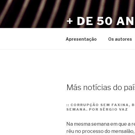
Pular
para
+ DE 50 A
o
conteúdo
Por Sérgio Vaz e Amigos
Apresentação
Os autores
Más notícias do paí
::
CORRUPÇÃO SEM FAXINA, B
SEMANA. POR SÉRGIO VAZ
Na mesma semana em que a r
réu no processo do mensalão, 