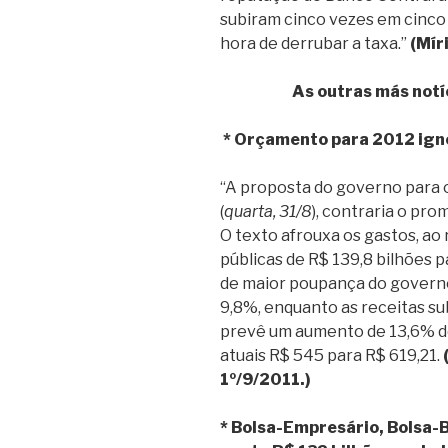
subiram cinco vezes em cinco 
hora de derrubar a taxa.”
(Mír
As outras más not
* Orçamento para 2012 igno
“A proposta do governo para
(
quarta, 31/8
), contraria o pro
O texto afrouxa os gastos, ao 
públicas de R$ 139,8 bilhões p
de maior poupança do governo
9,8%, enquanto as receitas s
prevê um aumento de 13,6% do
atuais R$ 545 para R$ 619,21.
1º/9/2011.)
* Bolsa-Empresário, Bolsa-