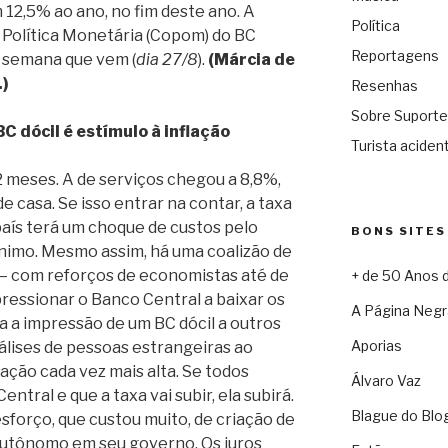
m 12,5% ao ano, no fim deste ano. A
Política
 Política Monetária (Copom) do BC
Reportagens
a semana que vem (
dia 27/8
).
(Márcia de
.)
Resenhas
Sobre Suporte
 BC dócil é estímulo à inflação
Turista acident
2 meses. A de serviços chegou a 8,8%,
 casa. Se isso entrar na contar, a taxa
país terá um choque de custos pelo
BONS SITES
nimo. Mesmo assim, há uma coalizão de
— com reforços de economistas até de
+ de 50 Anos 
ressionar o Banco Central a baixar os
A Página Negr
ada a impressão de um BC dócil a outros
Aporias
álises de pessoas estrangeiras ao
ação cada vez mais alta. Se todos
Álvaro Vaz
tral e que a taxa vai subir, ela subirá.
Blague do Blo
sforço, que custou muito, de criação de
autônomo em seu governo. Os juros