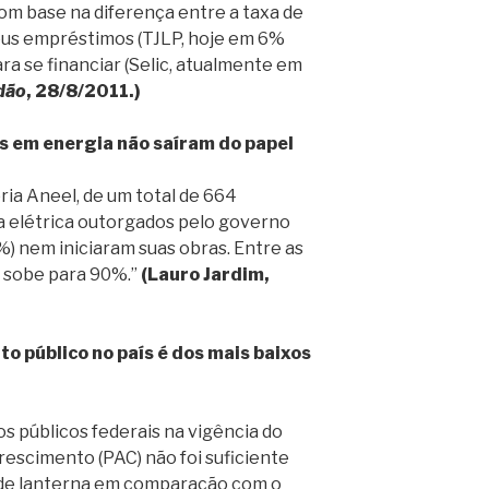
com base na diferença entre a taxa de
eus empréstimos (TJLP, hoje em 6%
ra se financiar (Selic, atualmente em
dão
, 28/8/2011.)
 em energia não saíram do papel
ia Aneel, de um total de 664
elétrica outorgados pelo governo
%) nem iniciaram suas obras. Entre as
l sobe para 90%.”
(Lauro Jardim,
o público no país é dos mais baixos
s públicos federais na vigência do
escimento (PAC) não foi suficiente
o de lanterna em comparação com o