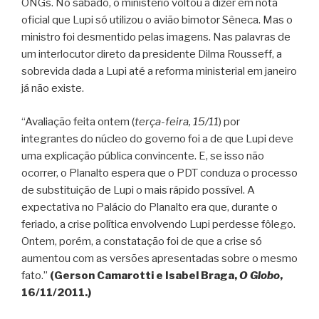
ONGs. No sábado, o ministério voltou a dizer em nota
oficial que Lupi só utilizou o avião bimotor Sêneca. Mas o
ministro foi desmentido pelas imagens. Nas palavras de
um interlocutor direto da presidente Dilma Rousseff, a
sobrevida dada a Lupi até a reforma ministerial em janeiro
já não existe.
“Avaliação feita ontem (
terça-feira, 15/11
) por
integrantes do núcleo do governo foi a de que Lupi deve
uma explicação pública convincente. E, se isso não
ocorrer, o Planalto espera que o PDT conduza o processo
de substituição de Lupi o mais rápido possível. A
expectativa no Palácio do Planalto era que, durante o
feriado, a crise política envolvendo Lupi perdesse fôlego.
Ontem, porém, a constatação foi de que a crise só
aumentou com as versões apresentadas sobre o mesmo
fato.”
(Gerson Camarotti e Isabel Braga,
O Globo
,
16/11/2011.)