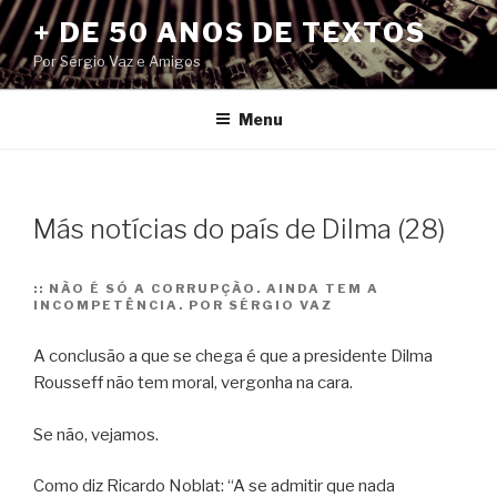
Pular
+ DE 50 ANOS DE TEXTOS
para
Por Sérgio Vaz e Amigos
o
conteúdo
Menu
Más notícias do país de Dilma (28)
::
NÃO É SÓ A CORRUPÇÃO. AINDA TEM A
INCOMPETÊNCIA. POR SÉRGIO VAZ
A conclusão a que se chega é que a presidente Dilma
Rousseff não tem moral, vergonha na cara.
Se não, vejamos.
Como diz Ricardo Noblat: “A se admitir que nada