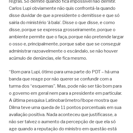
regras. Só demite quando fica impossível não demitir.
Carlos Lupi obviamente não quis confrontá-la quando
disse duvidar de que a presidente o demitisse e que só
sairia do ministério ‘à bala’. Disse o que disse, e como
disse, porque se expressa grosseiramente, porque o
ambiente permite que o faça, porque não pretende largar
o osso e, principalmente, porque sabe que se conseguir
administrar razoavelmente o escândalo, se não houver
acúmulo de denúncias, ele fica mesmo.
“Bom para Lupi, ótimo para uma parte do PDT – há uma
banda que reage por não querer se confundir com a
turma dos “esquemas”. Mas, pode não ser tão bom para
o governo em geral nem para a presidente em particular.
A última pesquisa Latinobarômetro/Ibope mostra que
Dilma teve uma queda de 11 pontos porcentuais em sua
avaliação positiva. Nada aconteceu que justificasse, a
não ser talvez o aumento da percepção de que ela só
age quando a reputação do ministro em questão está