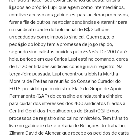
registro sindical. São ex-funcionários da pasta, alguns
ligados ao próprio Lupi, que agem como intermediários,
com livre acesso aos gabinetes, para acelerar processos,
furar a fila de outros, negociar pendências e garantir para
um sindicato parte do bolo anual de R$ 2 bilhões
arrecadados com o imposto sindical. Quem paga o
pedágio do lobby tem a promessa de jogo rápido,
segundo sindicalistas ouvidos pelo
Estado
. De 2007 até
hoje, período em que Carlos Lupi está no comando, cerca
de 1.120 entidades sindicais conseguiram registro. Na
terça-feira passada, Lupi encontrou a lobista Martha
Moreira de Freitas na reunião do Conselho Curador do
FGTS, presidido pelo ministro. Ela é do Grupo de Apoio
Permanente (GAP) do conselho e ainda ganha dinheiro
para cuidar dos interesses dos 400 sindicatos filiados à
Central Geral dos Trabalhadores do Brasil (CGTB) nos
processos de registro sindical no ministério. Tem trânsito
livre no gabinete da secretária de Relações do Trabalho,
Zilmara David de Alencar, que recebe os pedidos de carta