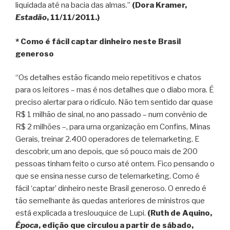
liquidada até na bacia das almas.”
(Dora Kramer,
Estadão
, 11/11/2011.)
* Como é fácil captar dinheiro neste Brasil
generoso
“Os detalhes estão ficando meio repetitivos e chatos
para os leitores – mas é nos detalhes que o diabo mora. É
preciso alertar para o ridículo. Não tem sentido dar quase
R$ 1 milhão de sinal, no ano passado – num convênio de
R$ 2 milhões –, para uma organização em Confins, Minas
Gerais, treinar 2.400 operadores de telemarketing. E
descobrir, um ano depois, que só pouco mais de 200
pessoas tinham feito o curso até ontem. Fico pensando o
que se ensina nesse curso de telemarketing. Como é
fácil ‘captar’ dinheiro neste Brasil generoso. O enredo é
tão semelhante às quedas anteriores de ministros que
está explicada a treslouquice de Lupi.
(Ruth de Aquino,
Época
, edição que circulou a partir de sábado,