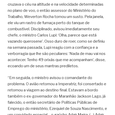
cruzava o céu na altitude e na velocidade determinadas
no plano de voo, o então assessor do Ministério do
Trabalho, Weverton Rocha tomou um susto. Pela janela,
ele viu um rastro de fumaça perto do tanque de
combustível. Disciplinado, avisou imediatamente seu
chefe, o ministro Carlos Lupi: ‘Olha, parece que está
vazando querosene’. Osso duro de roer, como se definiu
na semana passada, Lupi reagiu com a confiança e a
verborragia que lhe são peculiares: ‘Nada de mau vai nos
acontecer. Tenho 49 orixás que me acompanham’, disse,
ecoando um de seus mantras prediletos.
“Em seguida, o ministro avisou o comandante do
problema. O avião retornou a Imperatriz, foi consertado e
retomou a viagem ao destino final. Estavam a bordo
também o ex-governador do Maranhão Jackson Lago, já
falecido, o então secretário de Políticas Públicas de
Emprego do ministério, Ezequiel de Souza Nascimento, e
um convidado especial – o gaúcho Adair Meira. (…) Adair