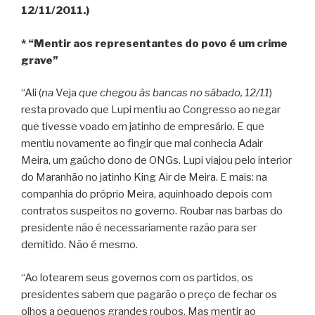
12/11/2011.)
* “Mentir aos representantes do povo é um crime
grave”
“Ali (
na
Veja
que chegou às bancas no sábado, 12/11
)
resta provado que Lupi mentiu ao Congresso ao negar
que tivesse voado em jatinho de empresário. E que
mentiu novamente ao fingir que mal conhecia Adair
Meira, um gaúcho dono de ONGs. Lupi viajou pelo interior
do Maranhão no jatinho King Air de Meira. E mais: na
companhia do próprio Meira, aquinhoado depois com
contratos suspeitos no governo. Roubar nas barbas do
presidente não é necessariamente razão para ser
demitido. Não é mesmo.
“Ao lotearem seus governos com os partidos, os
presidentes sabem que pagarão o preço de fechar os
olhos a pequenos grandes roubos. Mas mentir ao