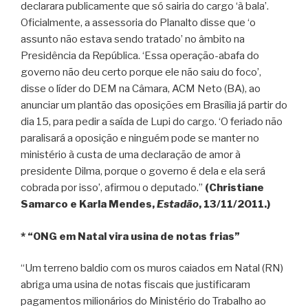
declarara publicamente que só sairia do cargo ‘à bala’.
Oficialmente, a assessoria do Planalto disse que ‘o
assunto não estava sendo tratado’ no âmbito na
Presidência da República. ‘Essa operação-abafa do
governo não deu certo porque ele não saiu do foco’,
disse o líder do DEM na Câmara, ACM Neto (BA), ao
anunciar um plantão das oposições em Brasília já partir do
dia 15, para pedir a saída de Lupi do cargo. ‘O feriado não
paralisará a oposição e ninguém pode se manter no
ministério à custa de uma declaração de amor à
presidente Dilma, porque o governo é dela e ela será
cobrada por isso’, afirmou o deputado.”
(Christiane
Samarco e Karla Mendes,
Estadão
, 13/11/2011.)
* “ONG em Natal vira usina de notas frias”
“Um terreno baldio com os muros caiados em Natal (RN)
abriga uma usina de notas fiscais que justificaram
pagamentos milionários do Ministério do Trabalho ao