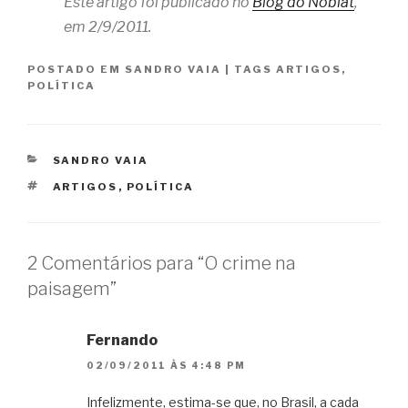
Este artigo foi publicado no
Blog do Noblat
,
em 2/9/2011.
POSTADO EM
SANDRO VAIA
|
TAGS
ARTIGOS
,
POLÍTICA
CATEGORIAS
SANDRO VAIA
TAGS
ARTIGOS
,
POLÍTICA
2 Comentários para “O crime na
paisagem”
Fernando
02/09/2011 ÀS 4:48 PM
Infelizmente, estima-se que, no Brasil, a cada