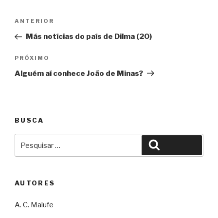
Navegação
Anterior
ANTERIOR
de
Más notícias do país de Dilma (20)
Post
Próximo
PRÓXIMO
Alguém aí conhece João de Minas?
BUSCA
Pesquisar
Pesquisar
por:
AUTORES
A. C. Malufe