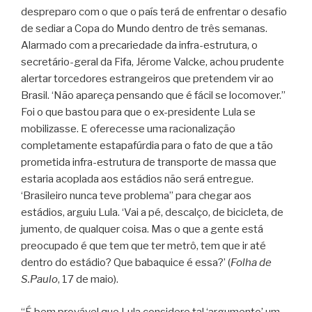
despreparo com o que o país terá de enfrentar o desafio
de sediar a Copa do Mundo dentro de três semanas.
Alarmado com a precariedade da infra-estrutura, o
secretário-geral da Fifa, Jérome Valcke, achou prudente
alertar torcedores estrangeiros que pretendem vir ao
Brasil. ‘Não apareça pensando que é fácil se locomover.’’
Foi o que bastou para que o ex-presidente Lula se
mobilizasse. E oferecesse uma racionalização
completamente estapafúrdia para o fato de que a tão
prometida infra-estrutura de transporte de massa que
estaria acoplada aos estádios não será entregue.
‘Brasileiro nunca teve problema’’ para chegar aos
estádios, arguiu Lula. ‘Vai a pé, descalço, de bicicleta, de
jumento, de qualquer coisa. Mas o que a gente está
preocupado é que tem que ter metrô, tem que ir até
dentro do estádio? Que babaquice é essa?’ (
Folha de
S.Paulo
, 17 de maio).
“É bem provável que Lula considere tal ‘argumento’ um