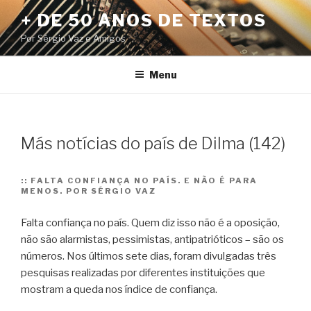
Pular
+ DE 50 ANOS DE TEXTOS
para
Por Sérgio Vaz e Amigos
o
conteúdo
Menu
Más notícias do país de Dilma (142)
::
FALTA CONFIANÇA NO PAÍS. E NÃO É PARA
MENOS. POR SÉRGIO VAZ
Falta confiança no país. Quem diz isso não é a oposição,
não são alarmistas, pessimistas, antipatrióticos – são os
números. Nos últimos sete dias, foram divulgadas três
pesquisas realizadas por diferentes instituições que
mostram a queda nos índice de confiança.