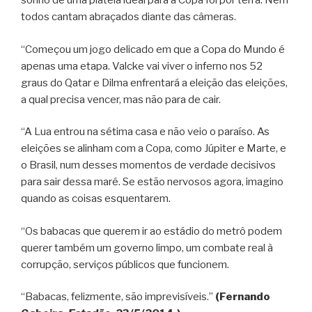
sonho de uma plateia ideal para a Copa foi por terra. Nem
todos cantam abraçados diante das câmeras.
“Começou um jogo delicado em que a Copa do Mundo é
apenas uma etapa. Valcke vai viver o inferno nos 52
graus do Qatar e Dilma enfrentará a eleição das eleições,
a qual precisa vencer, mas não para de cair.
“A Lua entrou na sétima casa e não veio o paraíso. As
eleições se alinham com a Copa, como Júpiter e Marte, e
o Brasil, num desses momentos de verdade decisivos
para sair dessa maré. Se estão nervosos agora, imagino
quando as coisas esquentarem.
“Os babacas que querem ir ao estádio do metrô podem
querer também um governo limpo, um combate real à
corrupção, serviços públicos que funcionem.
“Babacas, felizmente, são imprevisíveis.”
(Fernando