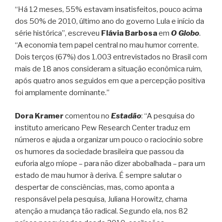
“Há 12 meses, 55% estavam insatisfeitos, pouco acima
dos 50% de 2010, último ano do governo Lula e início da
série histórica”, escreveu
Flávia Barbosa
em
O Globo
.
“A economia tem papel central no mau humor corrente.
Dois terços (67%) dos 1.003 entrevistados no Brasil com
mais de 18 anos consideram a situação econômica ruim,
após quatro anos seguidos em que a percepção positiva
foi amplamente dominante.”
Dora Kramer
comentou no
Estadão
: “A pesquisa do
instituto americano Pew Research Center traduz em
números e ajuda a organizar um pouco o raciocínio sobre
os humores da sociedade brasileira que passou da
euforia algo míope – para não dizer abobalhada – para um
estado de mau humor à deriva. É sempre salutar o
despertar de consciências, mas, como aponta a
responsável pela pesquisa, Juliana Horowitz, chama
atenção a mudança tão radical. Segundo ela, nos 82