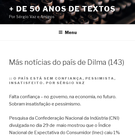
Pular
+ DE 50 ANOS DE TEXTOS
para
Por Sérgio Vaz e Amigos
o
conteúdo
Menu
Más notícias do país de Dilma (143)
::
O PAÍS ESTÁ SEM CONFIANÇA, PESSIMISTA,
INSATISFEITO. POR SÉRGIO VAZ
Falta confiança – no governo, na economia, no futuro.
Sobram insatisfação e pessimismo.
Pesquisa da Confederação Nacional da Indústria (CNI)
divulgada no dia 29 de maio mostrou que o Índice
Nacional de Expectativa do Consumidor (Inec) caiu 1%