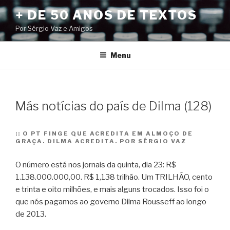
Pular
+ DE 50 ANOS DE TEXTOS
para
Por Sérgio Vaz e Amigos
o
conteúdo
Menu
Más notícias do país de Dilma (128)
::
O PT FINGE QUE ACREDITA EM ALMOÇO DE
GRAÇA. DILMA ACREDITA. POR SÉRGIO VAZ
O número está nos jornais da quinta, dia 23: R$
1.138.000.000,00. R$ 1,138 trilhão. Um TRILHÃO, cento
e trinta e oito milhões, e mais alguns trocados. Isso foi o
que nós pagamos ao governo Dilma Rousseff ao longo
de 2013.