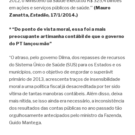
2012, o Ministério da Saúde executou R$ 325,4 bilhões
em ações e serviços públicos de saúde.’”
(Mauro
Zanatta,
Estadão,
17/1/2014.)
* “Do ponto de vista moral, essa foi a mais
preocupante artimanha contábil de que o governo
do PT lançou mão”
“O atraso, pelo governo Dilma, dos repasses de recursos
do Sistema Único de Saúde (SUS) para os Estados e os
municípios, com o objetivo de engordar o superávit
primário de 2013, acrescenta traços de insensibilidade
moral a uma política fiscal já desacreditada por ter sido
vítima de tantas manobras contábeis. Além disso, deixa
mais nítida, se isso ainda era necessário, a inconsistência
dos resultados das contas públicas no ano passado tão
orgulhosamente antecipados pelo ministro da Fazenda,
Guido Mantega.