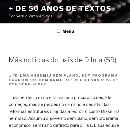
Pular
+ DE 50 ANOS DE TEXTOS
para
Por Sérgio Vaz e Amigos
o
conteúdo
Menu
Más notícias do país de Dilma (59)
::
“DILMA ASSUMIU SEM PLANO, SEM PROGRAMA
ECONÔMICO, SEM RUMO DEFINIDO PARA O PAÍS”.
POR SÉRGIO VAZ
“Lula perdeu o rumo e Dilma nem procurou o seu. Ele
começou, mas se perdeu no caminho e desistiu das
reformas estruturais dirigidas a reduzir o custo Brasil. Ela,
nem isso.
Assumiu o governo sem plano, sem programa
econômico, sem rumo definido para o País. E sua equipe