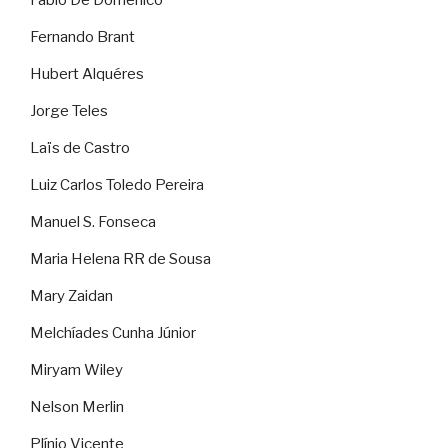
Fábio De Domenico
Fernando Brant
Hubert Alquéres
Jorge Teles
Laïs de Castro
Luiz Carlos Toledo Pereira
Manuel S. Fonseca
Maria Helena RR de Sousa
Mary Zaidan
Melchíades Cunha Júnior
Miryam Wiley
Nelson Merlin
Plínio Vicente