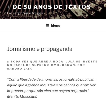
Pular
+ DE 50 ANOS DE TEXTOS
para
Por Sérgio Vaz e Amigos
o
conteúdo
Menu
Jornalismo e propaganda
::
TODA VEZ QUE ABRE A BOCA, LULA SE INVESTE
NO PAPEL DE SUPREMO OMBUDSMAN. POR
SANDRO VAIA
“Com a liberdade de imprensa, os jornais só publicam
aquilo que a grande indústria e os bancos querem ver
impresso, porque são eles que pagam os jornais.”
(Benito Mussolini)