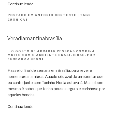
“A
Continue lendo
vida
POSTADO EM
ANTONIO CONTENTE
|
TAGS
e
CRÔNICAS
a
morte
na
Veradiamantinabrasília
ilha”
::
O GOSTO DE ABRAÇAR PESSOAS COMBINA
MUITO COM O AMBIENTE BRASILIENSE. POR
FERNANDO BRANT
Passei o final de semana em Brasília, para rever e
homenagear amigos. Aquele céu azul de arrebentar que
eu cantei junto com Toninho Horta estava lá. Mas o bom
mesmo é saber que tenho pouso seguro e carinhoso por
aquelas bandas.
“Veradiamantinabrasília”
Continue lendo