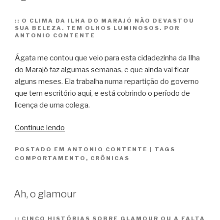
::
O CLIMA DA ILHA DO MARAJÓ NÃO DEVASTOU
SUA BELEZA. TEM OLHOS LUMINOSOS. POR
ANTONIO CONTENTE
Ágata me contou que veio para esta cidadezinha da Ilha
do Marajó faz algumas semanas, e que ainda vai ficar
alguns meses. Ela trabalha numa repartição do governo
que tem escritório aqui, e está cobrindo o período de
licença de uma colega.
“Ágata”
Continue lendo
POSTADO EM
ANTONIO CONTENTE
|
TAGS
COMPORTAMENTO
,
CRÔNICAS
Ah, o glamour
::
CINCO HISTÓRIAS SOBRE GLAMOUR OU A FALTA