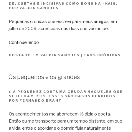
DE, CURTAS E INCISIVAS COMO BONS HAI-KAIS.
POR VALDIR SANCHES
Pequenas crônicas que escrevi para meus amigos, em
julho de 2009, acrescidas das duas que vão no pé.
“Ah,
Continue lendo
o
POSTADO EM
VALDIR SANCHES
|
TAGS
CRÔNICAS
glamour”
Os pequenos e os grandes
::
A PEQUENEZ COSTUMA GRUDAR NAQUELES QUE
SE JULGAM REIS. ESSES SÃO CASOS PERDIDOS.
POR FERNANDO BRANT
Os acontecimentos me aborrecem, já dizia o poeta.
Então eu me transporto para um tempo distante, em que
a vida, entre o acordar e o dormir, fluía naturalmente