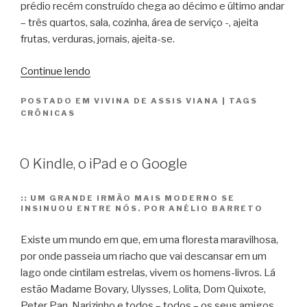
prédio recém construído chega ao décimo e último andar
– três quartos, sala, cozinha, área de serviço -, ajeita
frutas, verduras, jornais, ajeita-se.
“Saudade
Continue lendo
na
POSTADO EM
VIVINA DE ASSIS VIANA
|
TAGS
portaria”
CRÔNICAS
O Kindle, o iPad e o Google
::
UM GRANDE IRMÃO MAIS MODERNO SE
INSINUOU ENTRE NÓS. POR ANÉLIO BARRETO
Existe um mundo em que, em uma floresta maravilhosa,
por onde passeia um riacho que vai descansar em um
lago onde cintilam estrelas, vivem os homens-livros. Lá
estão Madame Bovary, Ulysses, Lolita, Dom Quixote,
Peter Pan, Narizinho e todos – todos – os seus amigos.