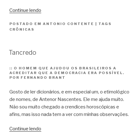
“Artimanha
Continue lendo
de
POSTADO EM
ANTONIO CONTENTE
|
TAGS
aposentado”
CRÔNICAS
Tancredo
::
O HOMEM QUE AJUDOU OS BRASILEIROS A
ACREDITAR QUE A DEMOCRACIA ERA POSSÍVEL.
POR FERNANDO BRANT
Gosto de ler dicionários, e em especial um, o etimológico
de nomes, de Antenor Nascentes. Ele me ajuda muito.
Não sou muito chegado a crendices horoscópicas e
afins, mas isso nada tem a ver com minhas observações.
“Tancredo”
Continue lendo