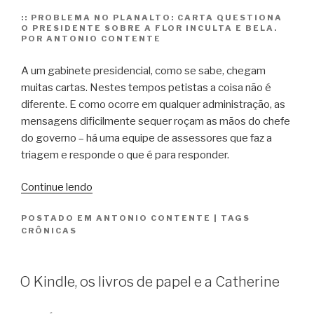
::
PROBLEMA NO PLANALTO: CARTA QUESTIONA
O PRESIDENTE SOBRE A FLOR INCULTA E BELA.
POR ANTONIO CONTENTE
A um gabinete presidencial, como se sabe, chegam
muitas cartas. Nestes tempos petistas a coisa não é
diferente. E como ocorre em qualquer administração, as
mensagens dificilmente sequer roçam as mãos do chefe
do governo – há uma equipe de assessores que faz a
triagem e responde o que é para responder.
“A
Continue lendo
última
POSTADO EM
ANTONIO CONTENTE
|
TAGS
flor
CRÔNICAS
do
Lácio”
O Kindle, os livros de papel e a Catherine