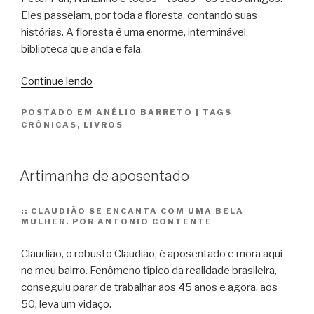
Eles passeiam, por toda a floresta, contando suas
histórias. A floresta é uma enorme, interminável
biblioteca que anda e fala.
“O
Continue lendo
Kindle,
POSTADO EM
ANÉLIO BARRETO
|
TAGS
o
CRÔNICAS
,
LIVROS
iPad
e
o
Artimanha de aposentado
Google”
::
CLAUDIÃO SE ENCANTA COM UMA BELA
MULHER. POR ANTONIO CONTENTE
Claudião, o robusto Claudião, é aposentado e mora aqui
no meu bairro. Fenômeno típico da realidade brasileira,
conseguiu parar de trabalhar aos 45 anos e agora, aos
50, leva um vidaço.