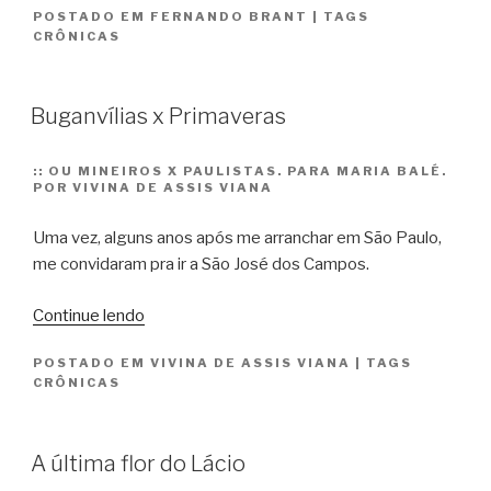
POSTADO EM
FERNANDO BRANT
|
TAGS
CRÔNICAS
Buganvílias x Primaveras
::
OU MINEIROS X PAULISTAS. PARA MARIA BALÉ.
POR VIVINA DE ASSIS VIANA
Uma vez, alguns anos após me arranchar em São Paulo,
me convidaram pra ir a São José dos Campos.
“Buganvílias
Continue lendo
x
POSTADO EM
VIVINA DE ASSIS VIANA
|
TAGS
Primaveras”
CRÔNICAS
A última flor do Lácio