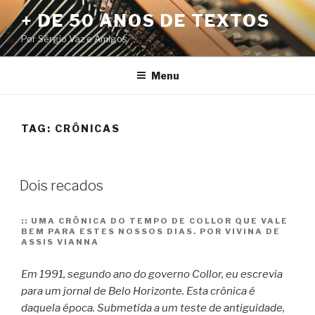
Pular
+ DE 50 ANOS DE TEXTOS
para
Por Sérgio Vaz e Amigos
o
conteúdo
Menu
TAG:
CRÔNICAS
Dois recados
::
UMA CRÔNICA DO TEMPO DE COLLOR QUE VALE
BEM PARA ESTES NOSSOS DIAS. POR VIVINA DE
ASSIS VIANNA
Em 1991, segundo ano do governo Collor, eu escrevia
para um jornal de Belo Horizonte. Esta crônica é
daquela época. Submetida a um teste de antiguidade,