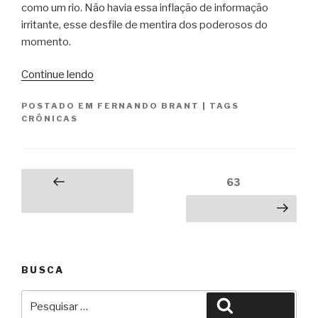
como um rio. Não havia essa inflação de informação
irritante, esse desfile de mentira dos poderosos do
momento.
“Os
Continue lendo
pequenos
POSTADO EM
FERNANDO BRANT
|
TAGS
e
CRÔNICAS
os
grandes”
Paginação
Página
63
Página
de
anterior
Próxima página
posts
BUSCA
Pesquisar
Pesquisar
por: