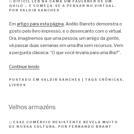
::
DIFÍCIL LER NA CAMA UM FAULKNER DE UM
QUILO – E COMEÇA-SE A PENSAR NO VIRTUAL.
POR VALDIR SANCHES
Em
artigo para esta página
, Anélio Barreto demonstra o
gosto pelo livro impresso, e o desencanto com o virtual.
Ora, imaginemos que uma pessoa, um amigo da gente,
vá passar duas semanas em uma ilha sem recursos. Vem
a pergunta clássica: “O que você levaria para uma ilha?”.
“O
Continue lendo
Kindle,
POSTADO EM
VALDIR SANCHES
|
TAGS
CRÔNICAS
,
os
LIVROS
livros
de
papel
Velhos armazéns
e
a
::
ESSE COMÉRCIO RESISTENTE REVELA MUITO
Catherine”
DE NOSSA CULTURA. POR FERNANDO BRANT