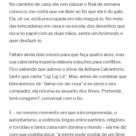
No caminho de casa, ela veio passar o final de semana
conosco, me conta que vai dizer ao tio que ela é do galo.
Ela, vê-se, está preocupada em não magoá-lo. No meio
das brincadeiras em casa e na escola, dos desenhos que
risca no papel com as duas mãos, sente um incômodo e
quer desfazê-lo.
Faltam ainda dois meses para que faça quatro anos, mas
sua cabecinha inquieta elabora soluções para conflitos.
Fico sabendo que adorou o show da Adriana Calcanhoto,
tanto que canta “Lig Lig Lê”. Mas, antes de combinar que
brincaremos de “dama cor-de-rosa” e eu serei o seu
compadre, ela retorna ao assunto dos times. Pretende,
terá coragem?, conversar com o tio.
E – no mesmo momento em que a incompreensão, o
autoritarismo, a violência, brigas entre partidos, religiões
e torcidas e tanta coisa ruim domina o mundo – ela me diz
com sua vozinha doce: “a gente pode gostar de um time