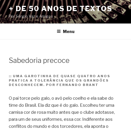
Pular
+ DE 50 ANOS DE TEXTOS
para
Por Sérgio Vaz e Amigos
o
conteúdo
Menu
Sabedoria precoce
::
UMA GAROTINHA DE QUASE QUATRO ANOS
PRATICA A TOLERÂNCIA QUE OS GRANDÕES
DESCONHECEM. POR FERNANDO BRANT
O pai torce pelo galo, o avô pelo coelho e ela sabe do
time do Brasil. Ela diz que é do galo. Escolheu ter uma
camisa cor de rosa muito antes que o clube adotasse,
para um de seus uniformes, essa cor.
Indiferente aos
conflitos do mundo e dos torcedores, ela aponta o