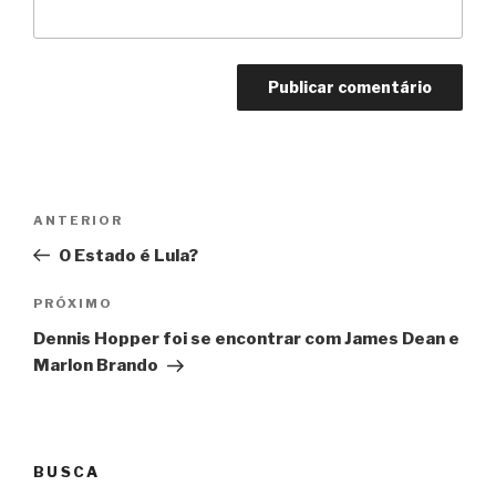
Navegação
Anterior
ANTERIOR
de
O Estado é Lula?
Post
Próximo
PRÓXIMO
Dennis Hopper foi se encontrar com James Dean e
Marlon Brando
BUSCA