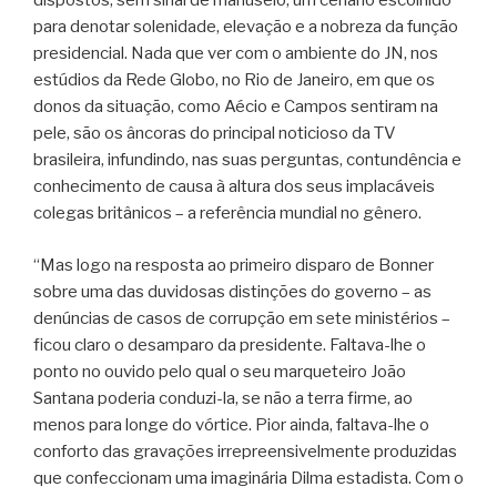
dispostos, sem sinal de manuseio, um cenário escolhido
para denotar solenidade, elevação e a nobreza da função
presidencial. Nada que ver com o ambiente do JN, nos
estúdios da Rede Globo, no Rio de Janeiro, em que os
donos da situação, como Aécio e Campos sentiram na
pele, são os âncoras do principal noticioso da TV
brasileira, infundindo, nas suas perguntas, contundência e
conhecimento de causa à altura dos seus implacáveis
colegas britânicos – a referência mundial no gênero.
“Mas logo na resposta ao primeiro disparo de Bonner
sobre uma das duvidosas distinções do governo – as
denúncias de casos de corrupção em sete ministérios –
ficou claro o desamparo da presidente. Faltava-lhe o
ponto no ouvido pelo qual o seu marqueteiro João
Santana poderia conduzi-la, se não a terra firme, ao
menos para longe do vórtice. Pior ainda, faltava-lhe o
conforto das gravações irrepreensivelmente produzidas
que confeccionam uma imaginária Dilma estadista. Com o