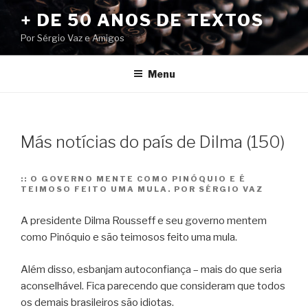
Pular
+ DE 50 ANOS DE TEXTOS
para
Por Sérgio Vaz e Amigos
o
conteúdo
Menu
Más notícias do país de Dilma (150)
::
O GOVERNO MENTE COMO PINÓQUIO E É
TEIMOSO FEITO UMA MULA. POR SÉRGIO VAZ
A presidente Dilma Rousseff e seu governo mentem
como Pinóquio e são teimosos feito uma mula.
Além disso, esbanjam autoconfiança – mais do que seria
aconselhável. Fica parecendo que consideram que todos
os demais brasileiros são idiotas.