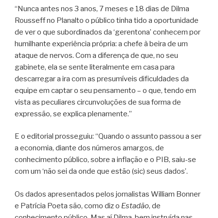
“Nunca antes nos 3 anos, 7 meses e 18 dias de Dilma
Rousseff no Planalto o público tinha tido a oportunidade
de ver o que subordinados da ‘gerentona’ conhecem por
humilhante experiência própria: a chefe à beira de um
ataque de nervos. Com a diferença de que, no seu
gabinete, ela se sente literalmente em casa para
descarregar a ira com as presumíveis dificuldades da
equipe em captar o seu pensamento – o que, tendo em
vista as peculiares circunvoluções de sua forma de
expressão, se explica plenamente.”
E o editorial prosseguiu: “Quando o assunto passou a ser
a economia, diante dos números amargos, de
conhecimento público, sobre a inflação e o PIB, saiu-se
com um ‘não sei da onde que estão (sic) seus dados’.
Os dados apresentados pelos jornalistas William Bonner
e Patrícia Poeta são, como diz o
Estadão
, de
conhecimento público. Mas aí Dilma, bem instruída nas