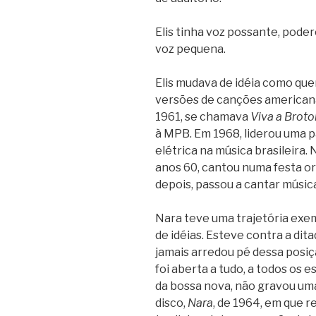
Elis tinha voz possante, pode
voz pequena.
Elis mudava de idéia como q
versões de canções americanas
1961, se chamava
Viva a Broto
à MPB. Em 1968, liderou uma p
elétrica na música brasileira. N
anos 60, cantou numa festa or
depois, passou a cantar músic
Nara teve uma trajetória exe
de idéias. Esteve contra a di
jamais arredou pé dessa posi
foi aberta a tudo, a todos os 
da bossa nova, não gravou um
disco,
Nara
, de 1964, em que 