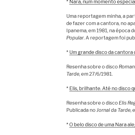
*
Nara, num momento especia
Uma reportagem minha, a parti
de fazer com a cantora, no a
Ipanema, em 1981, na época d
Popular
. A reportagem foi pu
*
Um grande disco da cantora d
Resenha sobre o disco
Romanc
Tarde
, em 27/6/1981.
*
Elis, brilhante. Até no disco 
Resenha sobre o disco
Elis Re
Publicada no
Jornal da Tarde
, 
*
O belo disco de uma Nara al