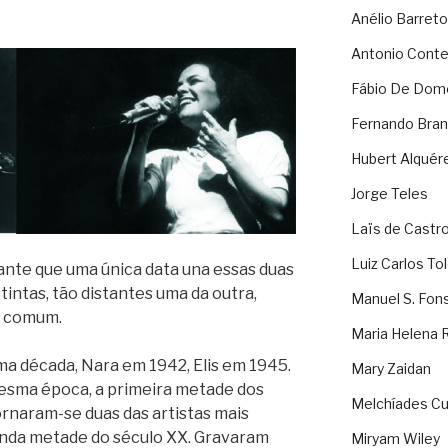
Anélio Barreto
Antonio Cont
Fábio De Dom
Fernando Bran
Hubert Alquér
Jorge Teles
Laïs de Castr
Luiz Carlos To
ante que uma única data una essas duas
tintas, tão distantes uma da outra,
Manuel S. Fon
m comum.
Maria Helena 
 década, Nara em 1942, Elis em 1945.
Mary Zaidan
esma época, a primeira metade dos
Melchíades Cu
rnaram-se duas das artistas mais
unda metade do século XX. Gravaram
Miryam Wiley