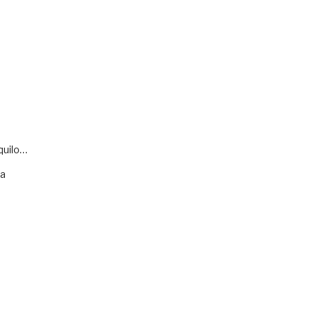
quilo…
va