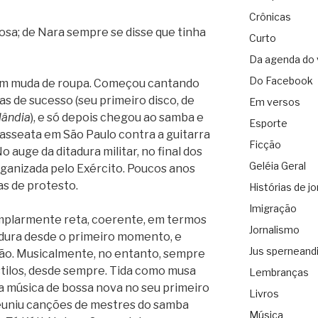
Crônicas
rosa; de Nara sempre se disse que tinha
Curto
Da agenda do 
Do Facebook
uem muda de roupa. Começou cantando
 de sucesso (seu primeiro disco, de
Em versos
lândia
), e só depois chegou ao samba e
Esporte
asseata em São Paulo contra a guitarra
Ficção
o auge da ditadura militar, no final dos
Geléia Geral
ganizada pelo Exército. Poucos anos
as de protesto.
Histórias de jo
Imigração
mplarmente reta, coerente, em termos
Jornalismo
tadura desde o primeiro momento, e
Jus sperneand
ção. Musicalmente, no entanto, sempre
estilos, desde sempre. Tida como musa
Lembranças
a música de bossa nova no seu primeiro
Livros
reuniu canções de mestres do samba
Música