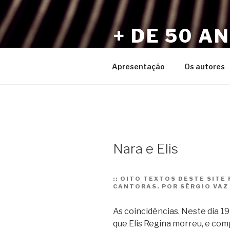
Pular
para
+ DE 50 A
o
conteúdo
Por Sérgio Vaz e Amigos
Apresentação
Os autores
Nara e Elis
::
OITO TEXTOS DESTE SITE
CANTORAS. POR SÉRGIO VAZ
As coincidências. Neste dia 19 
que Elis Regina morreu, e co