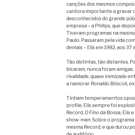
canções dos mesmos composito
cantora importante a gravar 
desconhecidos do grande púb
empresa – a Philips, que depoi
Tiveram programas na mesma 
Paulo. Passaram pela vida c
demais – Elis em 1982, aos 37 
Tão distintas, tão distantes.
bicaram, nunca foram amigas. 
rivalidade, quase inimizade e
a namorar Ronaldo Bôscoli, e
Tinham temperamentos opostos
profile, Elis sempre foi explo
Record,
O Fino da Bossa
, Elis
show-man. Sobre o programa q
mesma Record, e que durou po
de auditório.