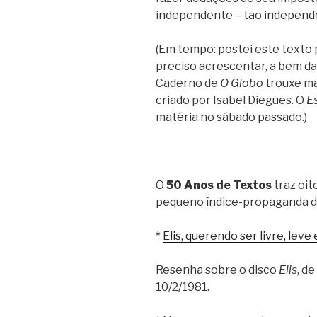
independente – tão independ
(Em tempo: postei este texto p
preciso acrescentar, a bem da
Caderno de
O Globo
trouxe ma
criado por Isabel Diegues. O
E
matéria no sábado passado.)
O
50 Anos de Textos
traz oit
pequeno índice-propaganda d
*
Elis, querendo ser livre, leve 
Resenha sobre o disco
Elis
, d
10/2/1981.