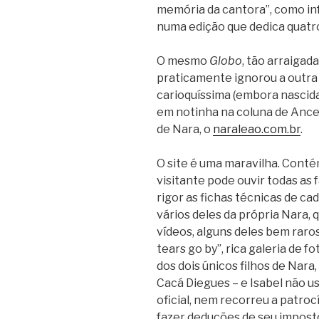
memória da cantora”, como i
numa edição que dedica quatr
O mesmo
Globo
, tão arraigad
praticamente ignorou a outra 
carioquíssima (embora nascida
em notinha na coluna de Ancel
de Nara, o
naraleao.com.br
.
O site é uma maravilha. Contém
visitante pode ouvir todas as 
rigor as fichas técnicas de ca
vários deles da própria Nara, 
vídeos, alguns deles bem raro
tears go by”, rica galeria de f
dos dois únicos filhos de Nar
Cacá Diegues – e Isabel não 
oficial, nem recorreu a patro
fazer deduções de seu imposto