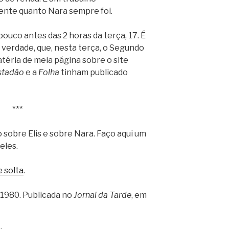
ente quanto Nara sempre foi.
ouco antes das 2 horas da terça, 17. É
 verdade, que, nesta terça, o Segundo
téria de meia página sobre o site
stadão
e a
Folha
tinham publicado
***
o sobre Elis e sobre Nara. Faço aqui um
eles.
e solta
.
e 1980. Publicada no
Jornal da Tarde
, em