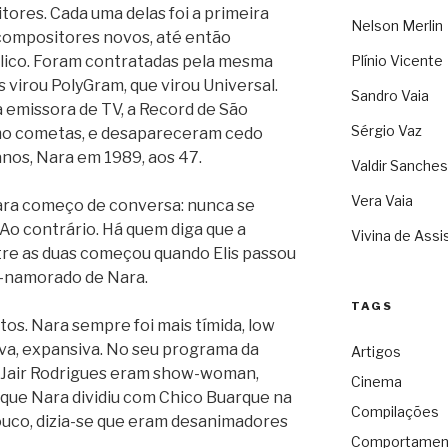
res. Cada uma delas foi a primeira
Nelson Merlin
compositores novos, até então
lico. Foram contratadas pela mesma
Plínio Vicente
s virou PolyGram, que virou Universal.
Sandro Vaia
emissora de TV, a Record de São
Sérgio Vaz
omo cometas, e desapareceram cedo
anos, Nara em 1989, aos 47.
Valdir Sanches
Vera Vaia
 Para começo de conversa: nunca se
Ao contrário. Há quem diga que a
Vivina de Assi
ntre as duas começou quando Elis passou
x-namorado de Nara.
TAGS
. Nara sempre foi mais tímida, low
siva, expansiva. No seu programa da
Artigos
 e Jair Rodrigues eram show-woman,
Cinema
ue Nara dividiu com Chico Buarque na
Compilações
uco, dizia-se que eram desanimadores
Comportamen