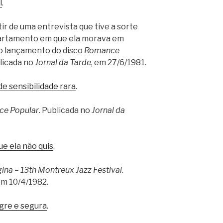
l
.
r de uma entrevista que tive a sorte
partamento em que ela morava em
o lançamento do disco
Romance
blicada no
Jornal da Tarde
, em 27/6/1981.
e sensibilidade rara
.
e Popular
. Publicada no
Jornal da
que ela não quis
.
gina – 13th Montreux Jazz Festival
.
em 10/4/1982.
egre e segura
.