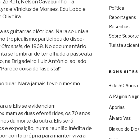
a, Zé Kéti, Nelson Cavaquinho – a
Política
yra e Vinicius de Moraes, Edu Lobo e
 Oliveira.
Reportagens
Resenhas
as guitarras elétricas, Nara se unia a
Sobre Suporte
no tropicalismo; participou do disco-
Turista acident
t Circensis
, de 1968. No documentário
nta se lembrar de ter olhado a passeata
, na Brigadeiro Luiz Antônio, ao lado
 “Parece coisa de fascista!”
BONS SITES
 popular. Nara jamais teve o mesmo
+ de 50 Anos 
A Página Negr
ara e Elis se evidenciam
Aporias
ximam as duas efemérides, os 70 anos
Álvaro Vaz
nos da morte da outra. Elis será
os e exposição, numa reunião inédita de
Blague do Blo
por conta própria para manter viva a