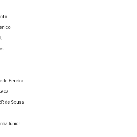
ente
enico
t
es
o
ledo Pereira
seca
RR de Sousa
nha Júnior