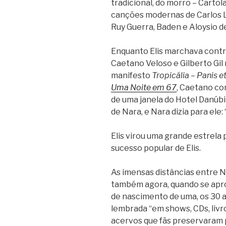
tradicional, do morro – Cartol
canções modernas de Carlos L
Ruy Guerra, Baden e Aloysio de
Enquanto Elis marchava contra 
Caetano Veloso e Gilberto Gil 
manifesto
Tropicália – Panis e
Uma Noite em 67
, Caetano co
de uma janela do Hotel Danúbio
de Nara, e Nara dizia para ele:
Elis virou uma grande estrela
sucesso popular de Elis.
As imensas distâncias entre N
também agora, quando se apro
de nascimento de uma, os 30 a
lembrada “em shows, CDs, livr
acervos que fãs preservaram 