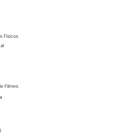
s Físicos
al
de Filmes
a
g