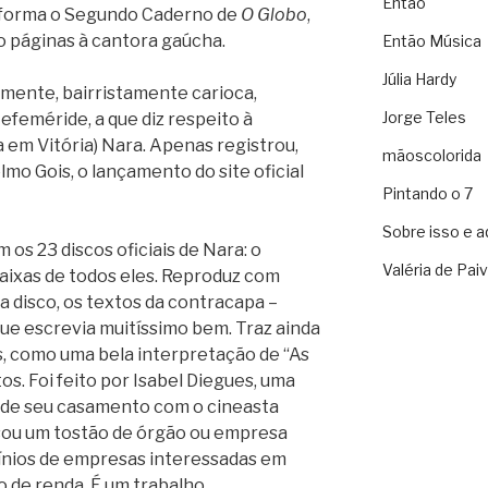
Então
nforma o Segundo Caderno de
O Globo
,
o páginas à cantora gaúcha.
Então Música
Júlia Hardy
amente, bairristamente carioca,
Jorge Teles
efeméride, a que diz respeito à
 em Vitória) Nara. Apenas registrou,
mãoscolorida
mo Gois, o lançamento do site oficial
Pintando o 7
Sobre isso e a
 os 23 discos oficiais de Nara: o
Valéria de Pai
faixas de todos eles. Reproduz com
da disco, os textos da contracapa –
que escrevia muitíssimo bem. Traz ainda
s, como uma bela interpretação de “As
otos. Foi feito por Isabel Diegues, uma
a, de seu casamento com o cineasta
usou um tostão de órgão ou empresa
cínios de empresas interessadas em
 de renda. É um trabalho