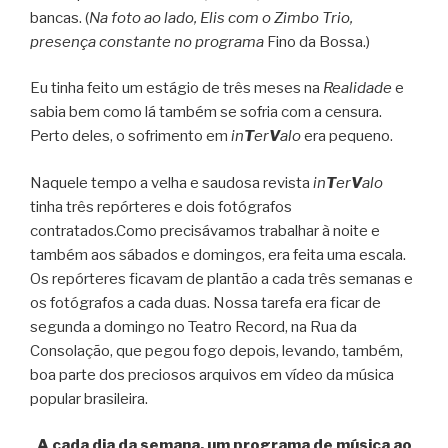
bancas. (
Na foto ao lado, Elis com o Zimbo Trio,
presença constante no programa
Fino da Bossa.)
Eu tinha feito um estágio de três meses na
Realidade
e
sabia bem como lá também se sofria com a censura.
Perto deles, o sofrimento em
in
T
er
V
alo
era pequeno.
Naquele tempo a velha e saudosa revista
in
T
er
V
alo
tinha três repórteres e dois fotógrafos
contratados.Como precisávamos trabalhar à noite e
também aos sábados e domingos, era feita uma escala.
Os repórteres ficavam de plantão a cada três semanas e
os fotógrafos a cada duas. Nossa tarefa era ficar de
segunda a domingo no Teatro Record, na Rua da
Consolação, que pegou fogo depois, levando, também,
boa parte dos preciosos arquivos em vídeo da música
popular brasileira.
A cada dia da semana, um programa de música ao