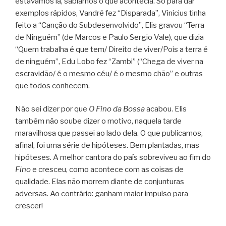
estávamos lá, sabíamos o que acontecia. Só para dar
exemplos rápidos, Vandré fez “Disparada”, Vinicius tinha
feito a “Canção do Subdesenvolvido”, Elis gravou “Terra
de Ninguém” (de Marcos e Paulo Sergio Vale), que dizia
“Quem trabalha é que tem/ Direito de viver/Pois a terra é
de ninguém”, Edu Lobo fez “Zambi” (“Chega de viver na
escravidão/ é o mesmo céu/ é o mesmo chão” e outras
que todos conhecem.
Não sei dizer por que
O Fino da Bossa
acabou. Elis
também não soube dizer o motivo, naquela tarde
maravilhosa que passei ao lado dela. O que publicamos,
afinal, foi uma série de hipóteses. Bem plantadas, mas
hipóteses. A melhor cantora do país sobreviveu ao fim do
Fino
e cresceu, como acontece com as coisas de
qualidade. Elas não morrem diante de conjunturas
adversas. Ao contrário: ganham maior impulso para
crescer!