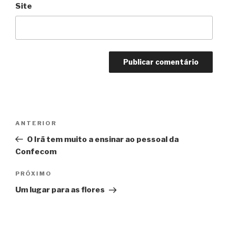
Site
Navegação
Anterior
ANTERIOR
de
O Irã tem muito a ensinar ao pessoal da
Post
Confecom
Próximo
PRÓXIMO
Um lugar para as flores