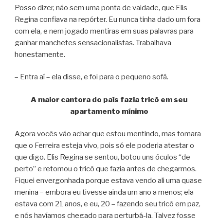
Posso dizer, não sem uma ponta de vaidade, que Elis
Regina confiava na repórter. Eu nunca tinha dado um fora
com ela, e nem jogado mentiras em suas palavras para
ganhar manchetes sensacionalistas. Trabalhava
honestamente.
– Entra aí – ela disse, e foi para o pequeno sofá.
A maior cantora do país fazia tricô em seu
apartamento mínimo
Agora vocês vão achar que estou mentindo, mas tomara
que o Ferreira esteja vivo, pois só ele poderia atestar o
que digo. Elis Regina se sentou, botou uns óculos “de
perto” e retomou o tricô que fazia antes de chegarmos.
Fiquei envergonhada porque estava vendo ali uma quase
menina – embora eu tivesse ainda um ano a menos; ela
estava com 21 anos, e eu, 20 – fazendo seu tricô em paz,
e nós havíamos chegado para perturbá-la. Talvez fosse