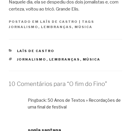
Naquele dia, ela se despediu dos dois jornalistas e, com
certeza, voltou ao tricô. Grande Elis.
POSTADO EM
LAÏS DE CASTRO
|
TAGS
JORNALISMO
,
LEMBRANÇAS
,
MÚSICA
CATEGORIAS
LAÏS DE CASTRO
TAGS
JORNALISMO
,
LEMBRANÇAS
,
MÚSICA
10 Comentários para “O fim do Fino”
Pingback:
50 Anos de Textos » Recordações de
uma final de festival
sonia santana