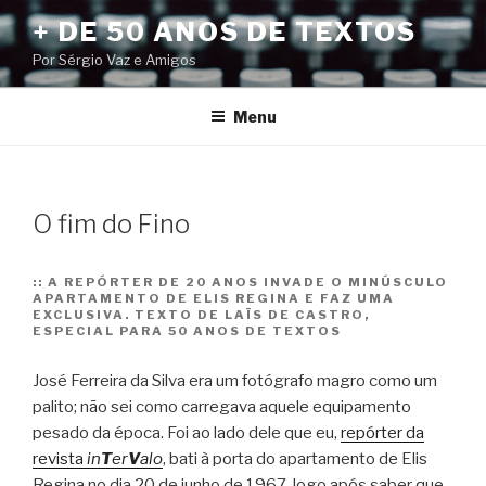
Pular
+ DE 50 ANOS DE TEXTOS
para
Por Sérgio Vaz e Amigos
o
conteúdo
Menu
O fim do Fino
::
A REPÓRTER DE 20 ANOS INVADE O MINÚSCULO
APARTAMENTO DE ELIS REGINA E FAZ UMA
EXCLUSIVA. TEXTO DE LAÏS DE CASTRO,
ESPECIAL PARA 50 ANOS DE TEXTOS
José Ferreira da Silva era um fotógrafo magro como um
palito; não sei como carregava aquele equipamento
pesado da época. Foi ao lado dele que eu,
repórter da
revista
in
T
er
V
alo
, bati à porta do apartamento de Elis
Regina no dia 20 de junho de 1967, logo após saber que