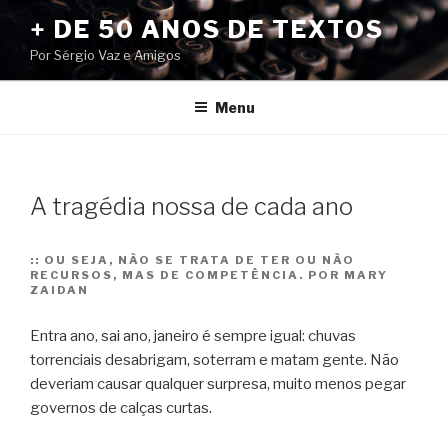
Pular
+ DE 50 ANOS DE TEXTOS
para
Por Sérgio Vaz e Amigos
o
conteúdo
Menu
A tragédia nossa de cada ano
::
OU SEJA, NÃO SE TRATA DE TER OU NÃO
RECURSOS, MAS DE COMPETÊNCIA. POR MARY
ZAIDAN
Entra ano, sai ano, janeiro é sempre igual: chuvas
torrenciais desabrigam, soterram e matam gente. Não
deveriam causar qualquer surpresa, muito menos pegar
governos de calças curtas.