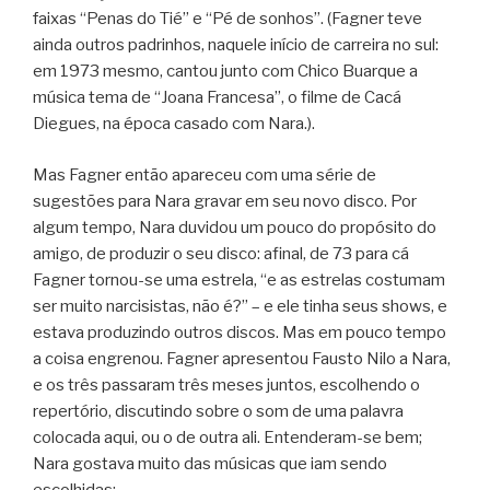
faixas “Penas do Tié” e “Pé de sonhos”. (Fagner teve
ainda outros padrinhos, naquele início de carreira no sul:
em 1973 mesmo, cantou junto com Chico Buarque a
música tema de “Joana Francesa”, o filme de Cacá
Diegues, na época casado com Nara.).
Mas Fagner então apareceu com uma série de
sugestões para Nara gravar em seu novo disco. Por
algum tempo, Nara duvidou um pouco do propósito do
amigo, de produzir o seu disco: afinal, de 73 para cá
Fagner tornou-se uma estrela, “e as estrelas costumam
ser muito narcisistas, não é?” – e ele tinha seus shows, e
estava produzindo outros discos. Mas em pouco tempo
a coisa engrenou. Fagner apresentou Fausto Nilo a Nara,
e os três passaram três meses juntos, escolhendo o
repertório, discutindo sobre o som de uma palavra
colocada aqui, ou o de outra ali. Entenderam-se bem;
Nara gostava muito das músicas que iam sendo
escolhidas: