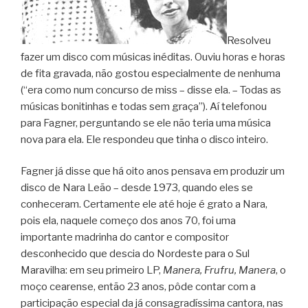
Resolveu
fazer um disco com músicas inéditas. Ouviu horas e horas
de fita gravada, não gostou especialmente de nenhuma
(“era como num concurso de miss – disse ela. – Todas as
músicas bonitinhas e todas sem graça”). Aí telefonou
para Fagner, perguntando se ele não teria uma música
nova para ela. Ele respondeu que tinha o disco inteiro.
Fagner já disse que há oito anos pensava em produzir um
disco de Nara Leão – desde 1973, quando eles se
conheceram. Certamente ele até hoje é grato a Nara,
pois ela, naquele começo dos anos 70, foi uma
importante madrinha do cantor e compositor
desconhecido que descia do Nordeste para o Sul
Maravilha: em seu primeiro LP,
Manera, Frufru, Manera
, o
moço cearense, então 23 anos, pôde contar com a
participação especial da já consagradíssima cantora, nas