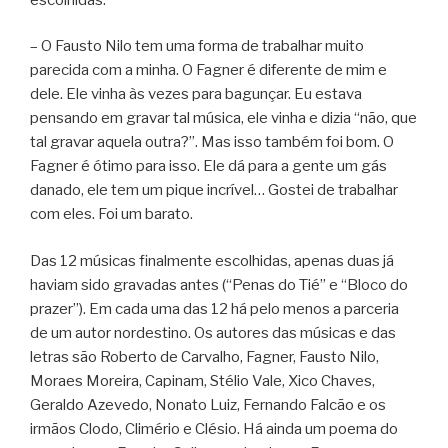
– O Fausto Nilo tem uma forma de trabalhar muito
parecida com a minha. O Fagner é diferente de mim e
dele. Ele vinha às vezes para bagunçar. Eu estava
pensando em gravar tal música, ele vinha e dizia “não, que
tal gravar aquela outra?”. Mas isso também foi bom. O
Fagner é ótimo para isso. Ele dá para a gente um gás
danado, ele tem um pique incrível… Gostei de trabalhar
com eles. Foi um barato.
Das 12 músicas finalmente escolhidas, apenas duas já
haviam sido gravadas antes (“Penas do Tié” e “Bloco do
prazer”). Em cada uma das 12 há pelo menos a parceria
de um autor nordestino. Os autores das músicas e das
letras são Roberto de Carvalho, Fagner, Fausto Nilo,
Moraes Moreira, Capinam, Stélio Vale, Xico Chaves,
Geraldo Azevedo, Nonato Luiz, Fernando Falcão e os
irmãos Clodo, Climério e Clésio. Há ainda um poema do