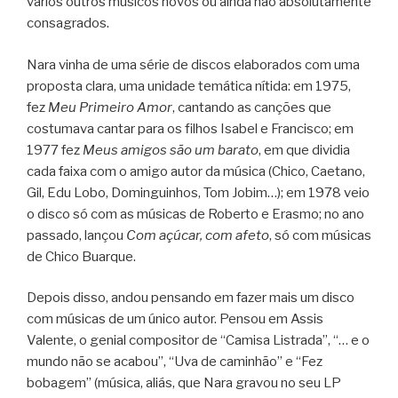
vários outros músicos novos ou ainda não absolutamente
consagrados.
Nara vinha de uma série de discos elaborados com uma
proposta clara, uma unidade temática nítida: em 1975,
fez
Meu Primeiro Amor
, cantando as canções que
costumava cantar para os filhos Isabel e Francisco; em
1977 fez
Meus amigos são um barato
, em que dividia
cada faixa com o amigo autor da música (Chico, Caetano,
Gil, Edu Lobo, Dominguinhos, Tom Jobim…); em 1978 veio
o disco só com as músicas de Roberto e Erasmo; no ano
passado, lançou
Com açúcar, com afeto
, só com músicas
de Chico Buarque.
Depois disso, andou pensando em fazer mais um disco
com músicas de um único autor. Pensou em Assis
Valente, o genial compositor de “Camisa Listrada”, “… e o
mundo não se acabou”, “Uva de caminhão” e “Fez
bobagem” (música, aliás, que Nara gravou no seu LP