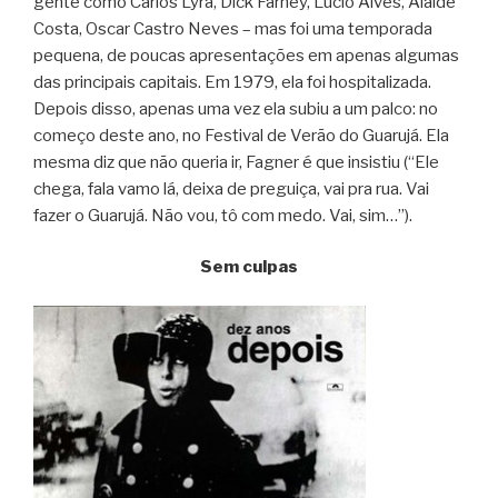
gente como Carlos Lyra, Dick Farney, Lúcio Alves, Alaíde
Costa, Oscar Castro Neves – mas foi uma temporada
pequena, de poucas apresentações em apenas algumas
das principais capitais. Em 1979, ela foi hospitalizada.
Depois disso, apenas uma vez ela subiu a um palco: no
começo deste ano, no Festival de Verão do Guarujá. Ela
mesma diz que não queria ir, Fagner é que insistiu (“Ele
chega, fala vamo lá, deixa de preguiça, vai pra rua. Vai
fazer o Guarujá. Não vou, tô com medo. Vai, sim…”).
Sem culpas