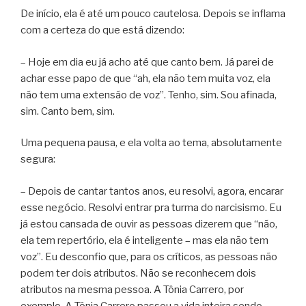
De início, ela é até um pouco cautelosa. Depois se inflama
com a certeza do que está dizendo:
– Hoje em dia eu já acho até que canto bem. Já parei de
achar esse papo de que “ah, ela não tem muita voz, ela
não tem uma extensão de voz”. Tenho, sim. Sou afinada,
sim. Canto bem, sim.
Uma pequena pausa, e ela volta ao tema, absolutamente
segura:
– Depois de cantar tantos anos, eu resolvi, agora, encarar
esse negócio. Resolvi entrar pra turma do narcisismo. Eu
já estou cansada de ouvir as pessoas dizerem que “não,
ela tem repertório, ela é inteligente – mas ela não tem
voz”. Eu desconfio que, para os críticos, as pessoas não
podem ter dois atributos. Não se reconhecem dois
atributos na mesma pessoa. A Tônia Carrero, por
exemplo. A Tônia Carrero passou a vida inteira sendo