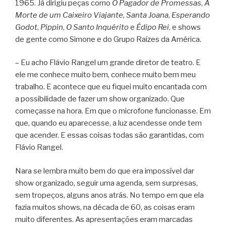
1965. Já dirigiu peças como
O Pagador de Promessas
,
A
Morte de um Caixeiro Viajante
,
Santa Joana
,
Esperando
Godot
,
Pippin
,
O Santo Inquérito
e
Édipo Rei
, e shows
de gente como Simone e do Grupo Raízes da América.
– Eu acho Flávio Rangel um grande diretor de teatro. E
ele me conhece muito bem, conhece muito bem meu
trabalho. E acontece que eu fiquei muito encantada com
a possibilidade de fazer um show organizado. Que
começasse na hora. Em que o microfone funcionasse. Em
que, quando eu aparecesse, a luz acendesse onde tem
que acender. E essas coisas todas são garantidas, com
Flávio Rangel.
Nara se lembra muito bem do que era impossível dar
show organizado, seguir uma agenda, sem surpresas,
sem tropeços, alguns anos atrás. No tempo em que ela
fazia muitos shows, na década de 60, as coisas eram
muito diferentes. As apresentações eram marcadas