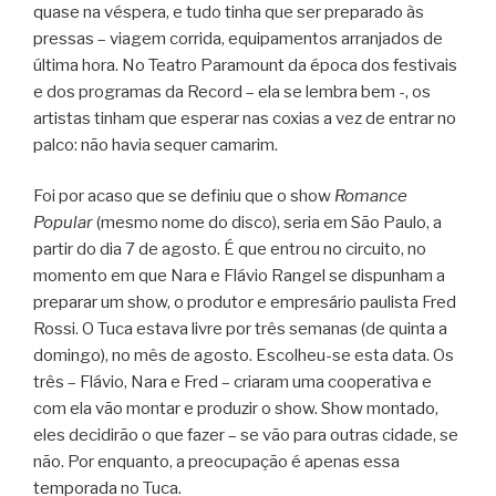
quase na véspera, e tudo tinha que ser preparado às
pressas – viagem corrida, equipamentos arranjados de
última hora. No Teatro Paramount da época dos festivais
e dos programas da Record – ela se lembra bem -, os
artistas tinham que esperar nas coxias a vez de entrar no
palco: não havia sequer camarim.
Foi por acaso que se definiu que o show
Romance
Popular
(mesmo nome do disco), seria em São Paulo, a
partir do dia 7 de agosto. É que entrou no circuito, no
momento em que Nara e Flávio Rangel se dispunham a
preparar um show, o produtor e empresário paulista Fred
Rossi. O Tuca estava livre por três semanas (de quinta a
domingo), no mês de agosto. Escolheu-se esta data. Os
três – Flávio, Nara e Fred – criaram uma cooperativa e
com ela vão montar e produzir o show. Show montado,
eles decidirão o que fazer – se vão para outras cidade, se
não. Por enquanto, a preocupação é apenas essa
temporada no Tuca.