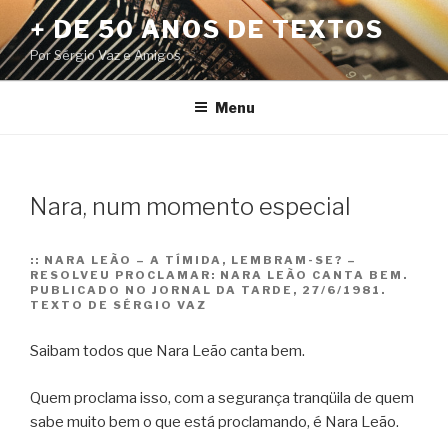
Pular
+ DE 50 ANOS DE TEXTOS
para
Por Sérgio Vaz e Amigos
o
conteúdo
Menu
Nara, num momento especial
::
NARA LEÃO – A TÍMIDA, LEMBRAM-SE? –
RESOLVEU PROCLAMAR: NARA LEÃO CANTA BEM.
PUBLICADO NO JORNAL DA TARDE, 27/6/1981.
TEXTO DE SÉRGIO VAZ
Saibam todos que Nara Leão canta bem.
Quem proclama isso, com a segurança tranqüila de quem
sabe muito bem o que está proclamando, é Nara Leão.