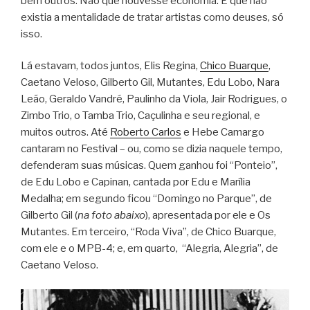
bem outros. Não que houvesse economia. É que não
existia a mentalidade de tratar artistas como deuses, só
isso.
Lá estavam, todos juntos, Elis Regina,
Chico Buarque
,
Caetano Veloso, Gilberto Gil, Mutantes, Edu Lobo, Nara
Leão, Geraldo Vandré, Paulinho da Viola, Jair Rodrigues, o
Zimbo Trio, o Tamba Trio, Caçulinha e seu regional, e
muitos outros. Até
Roberto Carlos
e Hebe Camargo
cantaram no Festival – ou, como se dizia naquele tempo,
defenderam suas músicas. Quem ganhou foi “Ponteio”,
de Edu Lobo e Capinan, cantada por Edu e Marília
Medalha; em segundo ficou “Domingo no Parque”, de
Gilberto Gil (
na foto abaixo
), apresentada por ele e Os
Mutantes. Em terceiro, “Roda Viva”, de Chico Buarque,
com ele e o MPB-4; e, em quarto, “Alegria, Alegria”, de
Caetano Veloso.