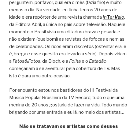
perguntem, por favor, qual era o mês (fazia frio) e muito
menos o dia. Na verdade, eu tinha tenros 20 anos de
idade e era repórter de uma revista chamada
in
T
er
V
alo
,
da Editora Abril, a única no país sobre televisão.
Naquele
momento o Brasil vivia uma ditadura brava e pesada e
não existiam (que bom!) as revistas de fofocas e nem as
de celebridades. Os ricos eram discretos (ostentar era, e
é, brega e esse quesito era levado a sério). Depois viriam
a
Fatos&Fotos
, da
Bloch, e a
Folha
e o
Estadão
começariam a se aventurar pela cobertura de TV. Mas
isto é para uma outra ocasião.
Por enquanto estou nos bastidores do III Festival da
Música Popular Brasileira da TV Record, tudo o que uma
menina de 20 anos gostaria de fazer na vida. Todo mundo
brigando por uma entrada e eu lá, no meio dos artistas…
Não se tratavam os artistas como deuses