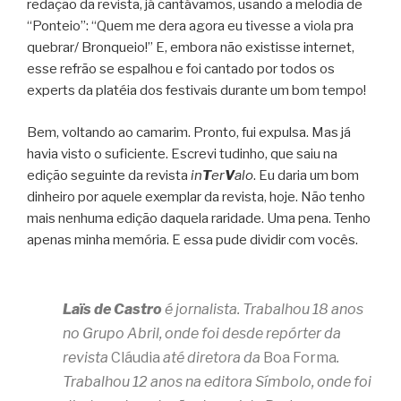
redação da revista, já cantávamos, usando a melodia de
“Ponteio”: “Quem me dera agora eu tivesse a viola pra
quebrar/ Bronqueio!” E, embora não existisse internet,
esse refrão se espalhou e foi cantado por todos os
experts da platéia dos festivais durante um bom tempo!
Bem, voltando ao camarim. Pronto, fui expulsa. Mas já
havia visto o suficiente. Escrevi tudinho, que saiu na
edição seguinte da revista
in
T
er
V
alo
. Eu daria um bom
dinheiro por aquele exemplar da revista, hoje. Não tenho
mais nenhuma edição daquela raridade. Uma pena. Tenho
apenas minha memória. E essa pude dividir com vocês.
Laïs de Castro
é jornalista. Trabalhou 18 anos
no Grupo Abril, onde foi desde repórter da
revista
Cláudia
até diretora da
Boa Forma
.
Trabalhou 12 anos na editora Símbolo, onde foi