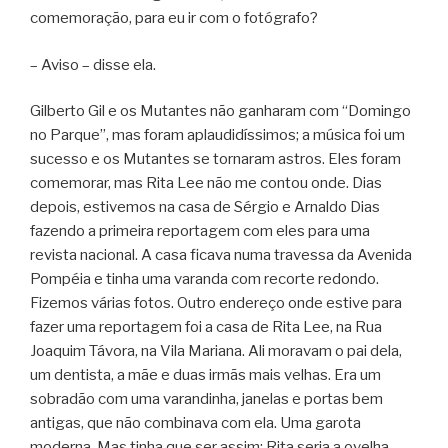
comemoração, para eu ir com o fotógrafo?
– Aviso – disse ela.
Gilberto Gil e os Mutantes não ganharam com “Domingo
no Parque”, mas foram aplaudidíssimos; a música foi um
sucesso e os Mutantes se tornaram astros. Eles foram
comemorar, mas Rita Lee não me contou onde. Dias
depois, estivemos na casa de Sérgio e Arnaldo Dias
fazendo a primeira reportagem com eles para uma
revista nacional. A casa ficava numa travessa da Avenida
Pompéia e tinha uma varanda com recorte redondo.
Fizemos várias fotos. Outro endereço onde estive para
fazer uma reportagem foi a casa de Rita Lee, na Rua
Joaquim Távora, na Vila Mariana. Ali moravam o pai dela,
um dentista, a mãe e duas irmãs mais velhas. Era um
sobradão com uma varandinha, janelas e portas bem
antigas, que não combinava com ela. Uma garota
moderna. Mas tinha que ser assim: Rita seria a ovelha