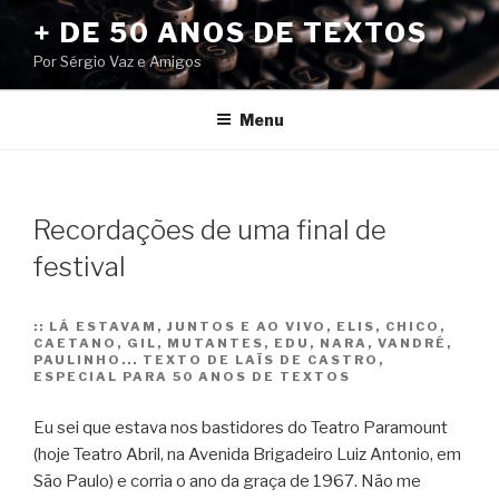
Pular
+ DE 50 ANOS DE TEXTOS
para
Por Sérgio Vaz e Amigos
o
conteúdo
Menu
Recordações de uma final de
festival
::
LÁ ESTAVAM, JUNTOS E AO VIVO, ELIS, CHICO,
CAETANO, GIL, MUTANTES, EDU, NARA, VANDRÉ,
PAULINHO... TEXTO DE LAÏS DE CASTRO,
ESPECIAL PARA 50 ANOS DE TEXTOS
Eu sei que estava nos bastidores do Teatro Paramount
(hoje Teatro Abril, na Avenida Brigadeiro Luiz Antonio, em
São Paulo) e corria o ano da graça de 1967. Não me