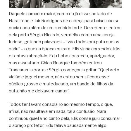
Daquele camarim maior, como eu já disse, ao lado de
Nara Leão e Jair Rodrigues de cabeça para baixo, não se
ouvia nada além de um zumbido forte. De repente, entrou
pela porta Sérgio Ricardo, vermelho como uma cereja,
furioso, gritando palavrões – “vão todos pra puta que os
pariu” – o que na época era raro. Elis vinha correndo atrás
e tentava abraçá-lo. Edu Lobo apareceu, apaziguador,
mas assustado. Chico Buarque também entrou.
Trancaram a porta e Sérgio começou a gritar: “Quebrei o
violão e joguei mesmo, não estou nem aí com esse
público grosso e mal educado, um bando de filhos da
puta, não me deixavam cantar”.
Todos tentavam consolá-lo ao mesmo tempo, o que,
afinal, não resultava em nada, tal a confusão. Nara
continuou quieta no canto dela, Elis conseguiu consumar
o abraço protetor, Edu falava pausadamente algo