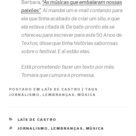
Barbara
,
“As músicas que embalaram nossas
paixões”
. Aí mandei um e-mail contando para
ela que tinha acabado de criar um site, e que
ela estava citada lá. De bate-pronto ela se
ofereceu para escrever para este
50 Anos de
Textos
; disse que tinha histórias saborosas
sobre o festival. E aí estão elas.
Está prometendo fazer um texto por mês.
Tomara que cumpra a promessa.
POSTADO EM
LAÏS DE CASTRO
|
TAGS
JORNALISMO
,
LEMBRANÇAS
,
MÚSICA
CATEGORIAS
LAÏS DE CASTRO
TAGS
JORNALISMO
,
LEMBRANÇAS
,
MÚSICA