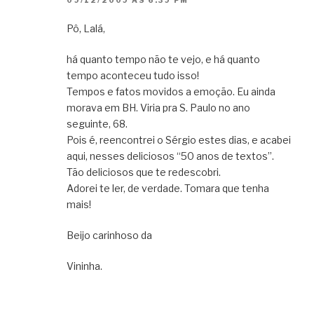
09/12/2009 ÀS 6:39 PM
Pô, Lalá,
há quanto tempo não te vejo, e há quanto
tempo aconteceu tudo isso!
Tempos e fatos movidos a emoção. Eu ainda
morava em BH. Viria pra S. Paulo no ano
seguinte, 68.
Pois é, reencontrei o Sérgio estes dias, e acabei
aqui, nesses deliciosos “50 anos de textos”.
Tão deliciosos que te redescobri.
Adorei te ler, de verdade. Tomara que tenha
mais!
Beijo carinhoso da
Vininha.