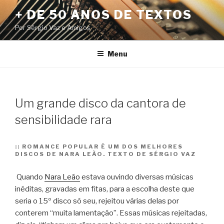
Pular
+ DE 50 ANOS DE TEXTOS
para
Por Sérgio Vaz e Amigos
o
conteúdo
Menu
Um grande disco da cantora de
sensibilidade rara
::
ROMANCE POPULAR É UM DOS MELHORES
DISCOS DE NARA LEÃO. TEXTO DE SÉRGIO VAZ
Quando
Nara Leão
estava ouvindo diversas músicas
inéditas, gravadas em fitas, para a escolha deste que
seria o 15º disco só seu, rejeitou várias delas por
conterem “muita lamentação”. Essas músicas rejeitadas,