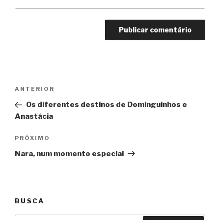
Navegação
Anterior
ANTERIOR
de
Os diferentes destinos de Dominguinhos e
Post
Anastácia
Próximo
PRÓXIMO
Nara, num momento especial
BUSCA