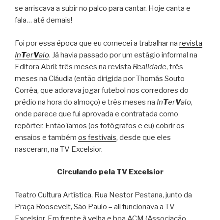
se arriscava a subir no palco para cantar. Hoje canta e
fala… até demais!
Foi por essa época que eu comecei a trabalhar na
revista
In
T
er
V
alo
. Já havia passado por um estágio informal na
Editora Abril: três meses na revista
Realidade
, três
meses na Cláudia (então dirigida por Thomás Souto
Corrêa, que adorava jogar futebol nos corredores do
prédio na hora do almoço) e três meses na
In
T
er
V
alo
,
onde parece que fui aprovada e contratada como
repórter. Então íamos (os fotógrafos e eu) cobrir os
ensaios e também
os festivais
, desde que eles
nasceram, na TV Excelsior.
Circulando pela TV Excelsior
Teatro Cultura Artística, Rua Nestor Pestana, junto da
Praça Roosevelt, São Paulo – ali funcionava a TV
Excelsior. Em frente à velha e boa ACM (Associação