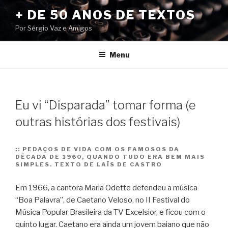
Pular
+ DE 50 ANOS DE TEXTOS
para
Por Sérgio Vaz e Amigos
o
conteúdo
Menu
Eu vi “Disparada” tomar forma (e
outras histórias dos festivais)
::
PEDAÇOS DE VIDA COM OS FAMOSOS DA
DÉCADA DE 1960, QUANDO TUDO ERA BEM MAIS
SIMPLES. TEXTO DE LAÏS DE CASTRO
Em 1966, a cantora Maria Odette defendeu a música
“Boa Palavra”, de Caetano Veloso, no II Festival do
Música Popular Brasileira da TV Excelsior, e ficou com o
quinto lugar. Caetano era ainda um jovem baiano que não