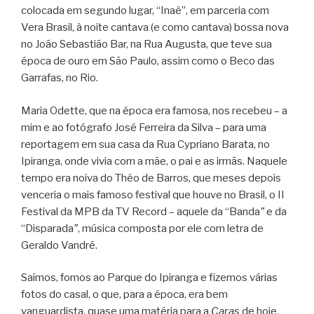
colocada em segundo lugar, “Inaê”, em parceria com
Vera Brasil, à noite cantava (e como cantava) bossa nova
no João Sebastião Bar, na Rua Augusta, que teve sua
época de ouro em São Paulo, assim como o Beco das
Garrafas, no Rio.
Maria Odette, que na época era famosa, nos recebeu – a
mim e ao fotógrafo José Ferreira da Silva – para uma
reportagem em sua casa da Rua Cypriano Barata, no
Ipiranga, onde vivia com a mãe, o pai e as irmãs. Naquele
tempo era noiva do Théo de Barros, que meses depois
venceria o mais famoso festival que houve no Brasil, o II
Festival da MPB da TV Record – aquele da “Banda
”
e da
“Disparada
”
, música composta por ele com letra de
Geraldo Vandré.
Saímos, fomos ao Parque do Ipiranga e fizemos várias
fotos do casal, o que, para a época, era bem
vanguardista, quase uma matéria para a
Caras
de hoje.