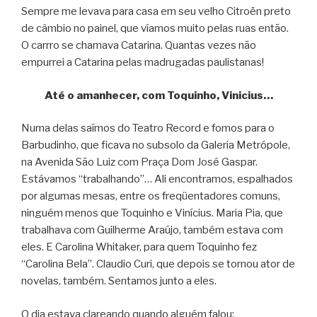
Sempre me levava para casa em seu velho Citroën preto
de câmbio no painel, que víamos muito pelas ruas então.
O carrro se chamava Catarina. Quantas vezes não
empurrei a Catarina pelas madrugadas paulistanas!
Até o amanhecer, com Toquinho, Vinicius…
Numa delas saímos do Teatro Record e fomos para o
Barbudinho, que ficava no subsolo da Galeria Metrópole,
na Avenida São Luiz com Praça Dom José Gaspar.
Estávamos “trabalhando”… Ali encontramos, espalhados
por algumas mesas, entre os freqüentadores comuns,
ninguém menos que Toquinho e Vinícius. Maria Pia, que
trabalhava com Guilherme Araújo, também estava com
eles. E Carolina Whitaker, para quem Toquinho fez
“Carolina Bela”. Claudio Curi, que depois se tornou ator de
novelas, também. Sentamos junto a eles.
O dia estava clareando quando alguém falou: