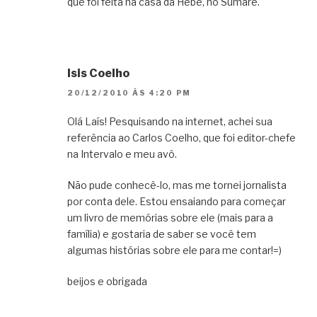
que foi feita na casa da Hebe, no Sumaré.
Isis Coelho
20/12/2010 ÀS 4:20 PM
Olá Laís! Pesquisando na internet, achei sua
referência ao Carlos Coelho, que foi editor-chefe
na Intervalo e meu avô.
Não pude conhecê-lo, mas me tornei jornalista
por conta dele. Estou ensaiando para começar
um livro de memórias sobre ele (mais para a
família) e gostaria de saber se você tem
algumas histórias sobre ele para me contar!=)
beijos e obrigada