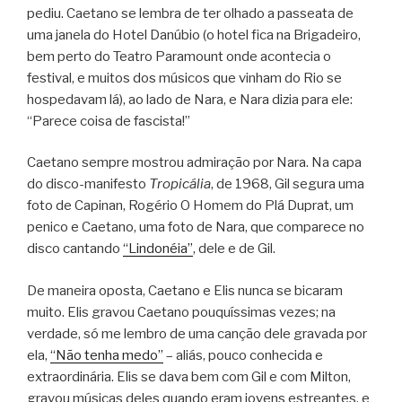
pediu. Caetano se lembra de ter olhado a passeata de
uma janela do Hotel Danúbio (o hotel fica na Brigadeiro,
bem perto do Teatro Paramount onde acontecia o
festival, e muitos dos músicos que vinham do Rio se
hospedavam lá), ao lado de Nara, e Nara dizia para ele:
“Parece coisa de fascista!”
Caetano sempre mostrou admiração por Nara. Na capa
do disco-manifesto
Tropicália
, de 1968, Gil segura uma
foto de Capinan, Rogério O Homem do Plá Duprat, um
penico e Caetano, uma foto de Nara, que comparece no
disco cantando
“Lindonéia”
, dele e de Gil.
De maneira oposta, Caetano e Elis nunca se bicaram
muito. Elis gravou Caetano pouquíssimas vezes; na
verdade, só me lembro de uma canção dele gravada por
ela,
“Não tenha medo”
– aliás, pouco conhecida e
extraordinária. Elis se dava bem com Gil e com Milton,
gravou músicas deles quando eram jovens estreantes, e