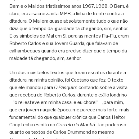
Bem e o Mal dos tristíssimos anos 1967, 1968. O Bem, é
claro, era a sacrossanta MPB, a linha de frente contra a
ditadura. O Mal era quase absolutamente tudo o que não
dizia que o tempo da igualdade tá chegando, sim, senhor.
E os símbolos do Mal em Si, para as mentes Fla-Flu, eram
Roberto Carlos e sua Jovem Guarda, que falavam de
calhambeques quando era preciso dizer que o tempo da
maldade tá chegando, sim, senhor.
Um dos mais belos textos que foram escritos durante a
ditadura, na minha opinião, foi Caetano que fez. O texto
que ele mandou para
O Pasquim
contando sobre a visita
que recebeu de Roberto Carlos, durante o exílio londrino
– “o rei esteve em minha casa, e eu chorei” –, para mim,
que era jovem naquela época, me parece mais forte, mais
fundamental, do que qualquer crônica que Carlos Heitor
Cony tenha escrito no
Correio da Manhã
. Tão poderoso
quanto os textos de Carlos Drummond no mesmo