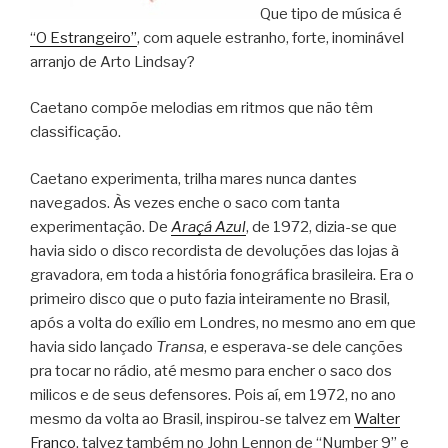
Que tipo de música é
“O Estrangeiro”
, com aquele estranho, forte, inominável
arranjo de Arto Lindsay?
Caetano compõe melodias em ritmos que não têm
classificação.
Caetano experimenta, trilha mares nunca dantes
navegados. Às vezes enche o saco com tanta
experimentação. De
Araçá Azul
, de 1972, dizia-se que
havia sido o disco recordista de devoluções das lojas à
gravadora, em toda a história fonográfica brasileira. Era o
primeiro disco que o puto fazia inteiramente no Brasil,
após a volta do exílio em Londres, no mesmo ano em que
havia sido lançado
Transa
, e esperava-se dele canções
pra tocar no rádio, até mesmo para encher o saco dos
milicos e de seus defensores. Pois aí, em 1972, no ano
mesmo da volta ao Brasil, inspirou-se talvez em
Walter
Franco
, talvez também no John Lennon de “Number 9” e