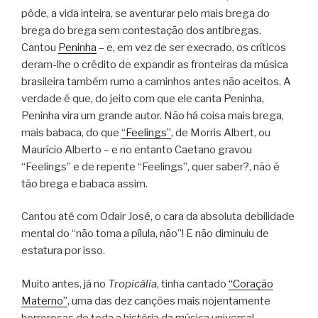
pôde, a vida inteira, se aventurar pelo mais brega do
brega do brega sem contestação dos antibregas.
Cantou
Peninha
– e, em vez de ser execrado, os críticos
deram-lhe o crédito de expandir as fronteiras da música
brasileira também rumo a caminhos antes não aceitos. A
verdade é que, do jeito com que ele canta Peninha,
Peninha vira um grande autor. Não há coisa mais brega,
mais babaca, do que
“Feelings”
, de Morris Albert, ou
Maurício Alberto – e no entanto Caetano gravou
“Feelings” e de repente “Feelings”, quer saber?, não é
tão brega e babaca assim.
Cantou até com Odair José, o cara da absoluta debilidade
mental do “não toma a pílula, não”! E não diminuiu de
estatura por isso.
Muito antes, já no
Tropicália
, tinha cantado
“Coração
Materno”
, uma das dez canções mais nojentamente
horrorosas de toda a história da música universal –