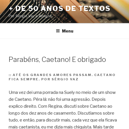
Pular
+ DE 50 ANOS DE TEXTOS
para
Por Sérgio Vaz e Amigos
o
conteúdo
Menu
Parabéns, Caetano! E obrigado
::
ATÉ OS GRANDES AMORES PASSAM. CAETANO
FICA SEMPRE. POR SÉRGIO VAZ
Uma vez dei uma porrada na Suely no meio de um show
de Caetano. Péra lá: não foi uma agressão. Depois
explico direito. Com Regina, discuti sobre Caetano ao
longo dos dez anos de casamento.
Discutíamos sobre
tudo, e então, para discutir mais, cada vez que ela ficava
mais caetanista, eu me dizia mais chiquista. Mais tarde