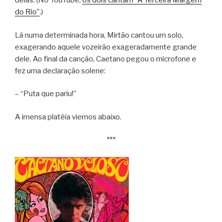
delas. (No YouTube,
os dois cantam “A Terceira Margem
do Rio”
.)
Lá numa determinada hora, Mirtão cantou um solo,
exagerando aquele vozeirão exageradamente grande
dele. Ao final da canção, Caetano pegou o microfone e
fez uma declaração solene:
– “Puta que pariu!”
A imensa platéia viemos abaixo.
***