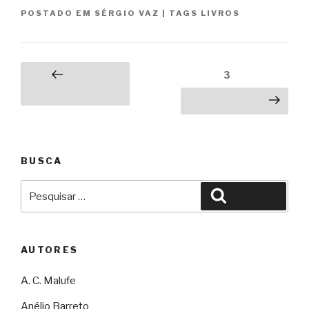
POSTADO EM
SÉRGIO VAZ
|
TAGS
LIVROS
mata
um
pássaro
que
Paginação
Página
3
Página
só
de
anterior
faz
Próxima página
posts
o
bem”
BUSCA
Pesquisar
Pesquisar
por:
AUTORES
A. C. Malufe
Anélio Barreto