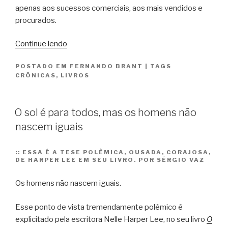
apenas aos sucessos comerciais, aos mais vendidos e
procurados.
“Alguma
Continue lendo
poesia”
POSTADO EM
FERNANDO BRANT
|
TAGS
CRÔNICAS
,
LIVROS
O sol é para todos, mas os homens não
nascem iguais
::
ESSA É A TESE POLÊMICA, OUSADA, CORAJOSA,
DE HARPER LEE EM SEU LIVRO. POR SÉRGIO VAZ
Os homens não nascem iguais.
Esse ponto de vista tremendamente polêmico é
explicitado pela escritora Nelle Harper Lee, no seu livro
O