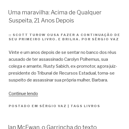
Uma maravilha: Acima de Qualquer
Suspeita, 21 Anos Depois
::
SCOTT TUROW OUSA FAZER A CONTINUAÇÃO DE
SEU PRIMEIRO LIVRO. E BRILHA. POR SÉRGIO VAZ
Vinte e um anos depois de se sentar no banco dos réus
acusado de ter assassinado Carolyn Polhemus, sua
colega e amante, Rusty Sabich, ex-promotor, agora juiz-
presidente do Tribunal de Recursos Estadual, torna-se
suspeito de assassinar sua própria mulher, Barbara.
“Uma
Continue lendo
maravilha:
POSTADO EM
SÉRGIO VAZ
|
TAGS
LIVROS
Acima
de
Qualquer
Ian McEwan, o Garrincha do texto
Suspeita,