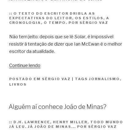
21
Anos
::
O TEXTO DO ESCRITOR DRIBLA AS
EXPECTATIVAS DO LEITOR, OS ESTILOS, A
Depois”
CRONOLOGIA, O TEMPO. POR SÉRGIO VAZ
Não tem jeito: depois que se lê
Solar
, é impossível
resistir à tentação de dizer que Ian McEwan é o melhor
escritor da atualidade.
“Ian
Continue lendo
McEwan,
POSTADO EM
SÉRGIO VAZ
|
TAGS
JORNALISMO
,
o
LIVROS
Garrincha
do
texto”
Alguém aí conhece João de Minas?
::
D.H. LAWRENCE, HENRY MILLER, TODO MUNDO
JÁ LEU. JÁ JOÃO DE MINAS... POR SÉRGIO VAZ