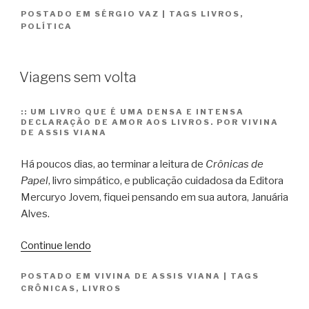
POSTADO EM
SÉRGIO VAZ
|
TAGS
LIVROS
,
das
POLÍTICA
pessoas
comuns
de
Viagens sem volta
Cuba”
::
UM LIVRO QUE É UMA DENSA E INTENSA
DECLARAÇÃO DE AMOR AOS LIVROS. POR VIVINA
DE ASSIS VIANA
Há poucos dias, ao terminar a leitura de
Crônicas de
Papel
, livro simpático, e publicação cuidadosa da Editora
Mercuryo Jovem, fiquei pensando em sua autora, Januária
Alves.
“Viagens
Continue lendo
sem
POSTADO EM
VIVINA DE ASSIS VIANA
|
TAGS
volta”
CRÔNICAS
,
LIVROS