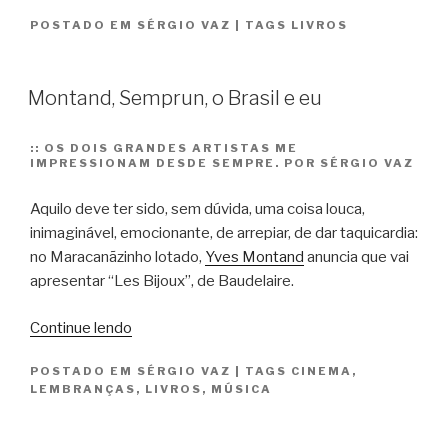
é
POSTADO EM
SÉRGIO VAZ
|
TAGS
LIVROS
prazer
a
dois,
Montand, Semprun, o Brasil e eu
o
leitor
e
::
OS DOIS GRANDES ARTISTAS ME
IMPRESSIONAM DESDE SEMPRE. POR SÉRGIO VAZ
o
livro”
Aquilo deve ter sido, sem dúvida, uma coisa louca,
inimaginável, emocionante, de arrepiar, de dar taquicardia:
no Maracanãzinho lotado,
Yves Montand
anuncia que vai
apresentar “Les Bijoux”, de Baudelaire.
“Montand,
Continue lendo
Semprun,
POSTADO EM
SÉRGIO VAZ
|
TAGS
CINEMA
,
o
LEMBRANÇAS
,
LIVROS
,
MÚSICA
Brasil
e
eu”