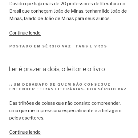
Duvido que haja mais de 20 professores de literatura no
Brasil que conheçam João de Minas, tenham lido João de
Minas, falado de João de Minas para seus alunos.
“Alguém
Continue lendo
aí
POSTADO EM
SÉRGIO VAZ
|
TAGS
LIVROS
conhece
João
de
Ler é prazer a dois, o leitor e o livro
Minas?”
::
UM DESABAFO DE QUEM NÃO CONSEGUE
ENTENDER FEIRAS LITERÁRIAS. POR SÉRGIO VAZ
Das trilhões de coisas que não consigo compreender,
uma que me impressiona especialmente é a tietagem
pelos escritores.
“Ler
Continue lendo