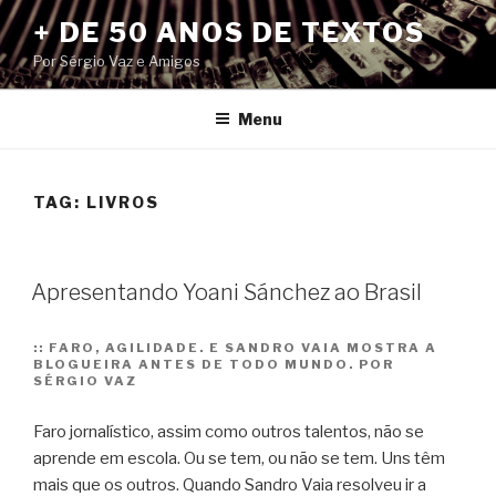
Pular
+ DE 50 ANOS DE TEXTOS
para
Por Sérgio Vaz e Amigos
o
conteúdo
Menu
TAG:
LIVROS
Apresentando Yoani Sánchez ao Brasil
::
FARO, AGILIDADE. E SANDRO VAIA MOSTRA A
BLOGUEIRA ANTES DE TODO MUNDO. POR
SÉRGIO VAZ
Faro jornalístico, assim como outros talentos, não se
aprende em escola. Ou se tem, ou não se tem. Uns têm
mais que os outros. Quando Sandro Vaia resolveu ir a