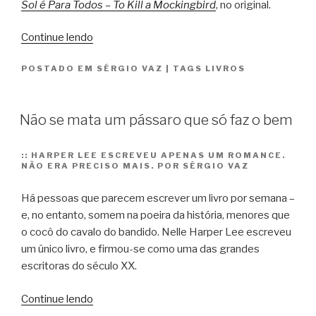
Sol é Para Todos – To Kill a Mockingbird
, no original.
“O
Continue lendo
sol
POSTADO EM
SÉRGIO VAZ
|
TAGS
LIVROS
é
para
todos,
Não se mata um pássaro que só faz o bem
mas
os
homens
::
HARPER LEE ESCREVEU APENAS UM ROMANCE.
NÃO ERA PRECISO MAIS. POR SÉRGIO VAZ
não
nascem
Há pessoas que parecem escrever um livro por semana –
iguais”
e, no entanto, somem na poeira da história, menores que
o cocô do cavalo do bandido. Nelle Harper Lee escreveu
um único livro, e firmou-se como uma das grandes
escritoras do século XX.
“Não
Continue lendo
se