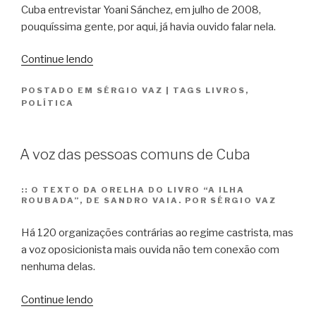
Cuba entrevistar Yoani Sánchez, em julho de 2008,
pouquíssima gente, por aqui, já havia ouvido falar nela.
“Apresentando
Continue lendo
Yoani
POSTADO EM
SÉRGIO VAZ
|
TAGS
LIVROS
,
Sánchez
POLÍTICA
ao
Brasil”
A voz das pessoas comuns de Cuba
::
O TEXTO DA ORELHA DO LIVRO “A ILHA
ROUBADA”, DE SANDRO VAIA. POR SÉRGIO VAZ
Há 120 organizações contrárias ao regime castrista, mas
a voz oposicionista mais ouvida não tem conexão com
nenhuma delas.
“A
Continue lendo
voz