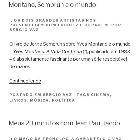
Montand, Semprun e o mundo
::
OS DOIS GRANDES ARTISTAS NOS
PRESENTEIAM COM LUCIDEZ E CORAGEM. POR
SÉRGIO VAZ
O livro de Jorge Semprun sobre Yves Montand e o mundo
–
Yves Montand: A Vida Continua
(*), publicado em 1983
– é absolutamente fascinante por uma série respeitável
de razões.
“Montand,
Continue lendo
Semprun
POSTADO EM
SÉRGIO VAZ
|
TAGS
CINEMA
,
e
LIVROS
,
MÚSICA
,
POLÍTICA
o
mundo”
Meus 20 minutos com Jean Paul Jacob
::
O MAGO DA TECNOLOGIA GARANTE: O LIVRO