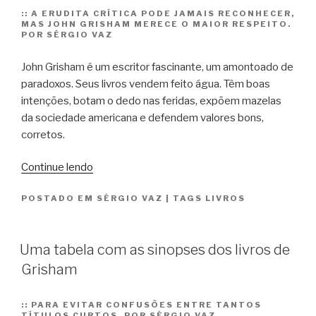
::
A ERUDITA CRÍTICA PODE JAMAIS RECONHECER,
MAS JOHN GRISHAM MERECE O MAIOR RESPEITO.
POR SÉRGIO VAZ
John Grisham é um escritor fascinante, um amontoado de
paradoxos. Seus livros vendem feito água. Têm boas
intenções, botam o dedo nas feridas, expõem mazelas
da sociedade americana e defendem valores bons,
corretos.
“Um
Continue lendo
escritor
POSTADO EM
SÉRGIO VAZ
|
TAGS
LIVROS
fascinante,
um
amontoado
Uma tabela com as sinopses dos livros de
de
Grisham
paradoxos”
::
PARA EVITAR CONFUSÕES ENTRE TANTOS
TÍTULOS CURTOS. POR SÉRGIO VAZ