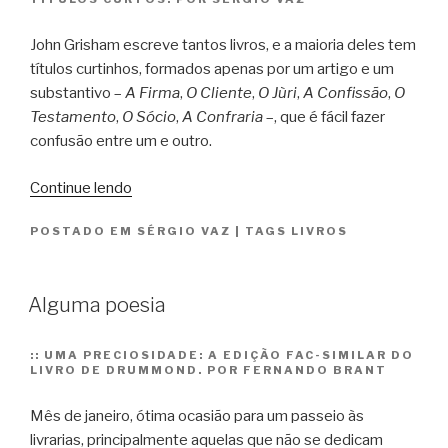
John Grisham escreve tantos livros, e a maioria deles tem
títulos curtinhos, formados apenas por um artigo e um
substantivo –
A Firma
,
O Cliente
,
O Jùri
,
A Confissão
,
O
Testamento
,
O Sócio
,
A Confraria
–, que é fácil fazer
confusão entre um e outro.
“Uma
Continue lendo
tabela
POSTADO EM
SÉRGIO VAZ
|
TAGS
LIVROS
com
as
sinopses
Alguma poesia
dos
livros
de
::
UMA PRECIOSIDADE: A EDIÇÃO FAC-SIMILAR DO
LIVRO DE DRUMMOND. POR FERNANDO BRANT
Grisham”
Mês de janeiro, ótima ocasião para um passeio às
livrarias, principalmente aquelas que não se dedicam