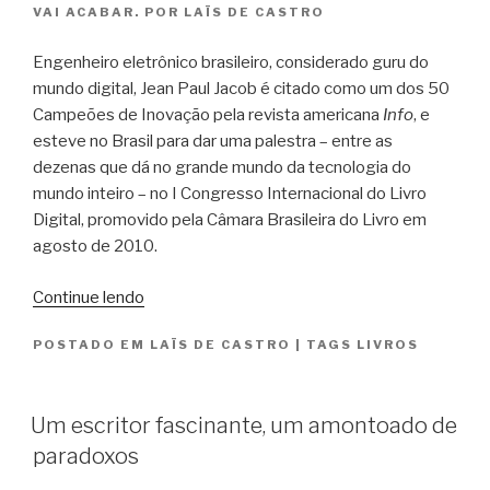
VAI ACABAR. POR LAÏS DE CASTRO
Engenheiro eletrônico brasileiro, considerado guru do
mundo digital, Jean Paul Jacob é citado como um dos 50
Campeões de Inovação pela revista americana
Info
, e
esteve no Brasil para dar uma palestra – entre as
dezenas que dá no grande mundo da tecnologia do
mundo inteiro – no I Congresso Internacional do Livro
Digital, promovido pela Câmara Brasileira do Livro em
agosto de 2010.
“Meus
Continue lendo
20
POSTADO EM
LAÏS DE CASTRO
|
TAGS
LIVROS
minutos
com
Jean
Um escritor fascinante, um amontoado de
Paul
paradoxos
Jacob”