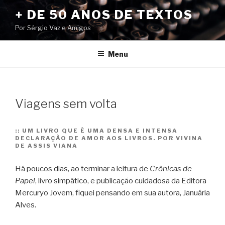
Pular
+ DE 50 ANOS DE TEXTOS
para
Por Sérgio Vaz e Amigos
o
conteúdo
Menu
Viagens sem volta
::
UM LIVRO QUE É UMA DENSA E INTENSA
DECLARAÇÃO DE AMOR AOS LIVROS. POR VIVINA
DE ASSIS VIANA
Há poucos dias, ao terminar a leitura de
Crônicas de
Papel
, livro simpático, e publicação cuidadosa da Editora
Mercuryo Jovem, fiquei pensando em sua autora, Januária
Alves.