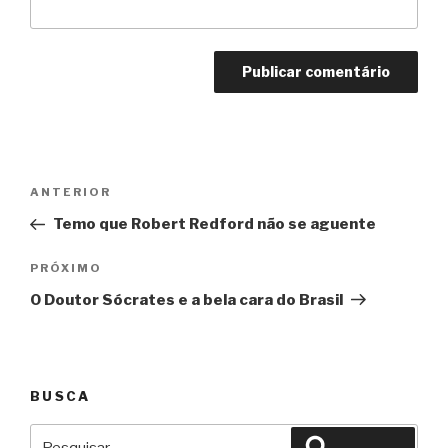
Navegação
Anterior
ANTERIOR
de
Temo que Robert Redford não se aguente
Post
Próximo
PRÓXIMO
O Doutor Sócrates e a bela cara do Brasil
BUSCA
Pesquisar
Pesquisar