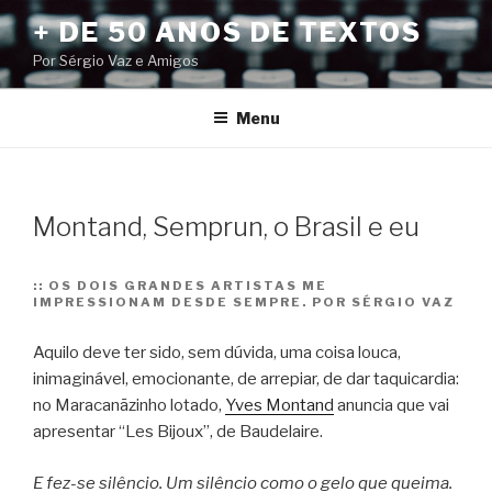
Pular
+ DE 50 ANOS DE TEXTOS
para
Por Sérgio Vaz e Amigos
o
conteúdo
Menu
Montand, Semprun, o Brasil e eu
::
OS DOIS GRANDES ARTISTAS ME
IMPRESSIONAM DESDE SEMPRE. POR SÉRGIO VAZ
Aquilo deve ter sido, sem dúvida, uma coisa louca,
inimaginável, emocionante, de arrepiar, de dar taquicardia:
no Maracanãzinho lotado,
Yves Montand
anuncia que vai
apresentar “Les Bijoux”, de Baudelaire.
E fez-se silêncio. Um silêncio como o gelo que queima.