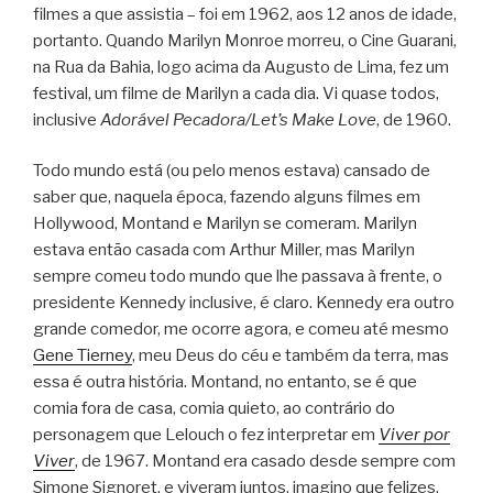
filmes a que assistia – foi em 1962, aos 12 anos de idade,
portanto. Quando Marilyn Monroe morreu, o Cine Guarani,
na Rua da Bahia, logo acima da Augusto de Lima, fez um
festival, um filme de Marilyn a cada dia. Vi quase todos,
inclusive
Adorável Pecadora/Let’s Make Love
, de 1960.
Todo mundo está (ou pelo menos estava) cansado de
saber que, naquela época, fazendo alguns filmes em
Hollywood, Montand e Marilyn se comeram. Marilyn
estava então casada com Arthur Miller, mas Marilyn
sempre comeu todo mundo que lhe passava à frente, o
presidente Kennedy inclusive, é claro. Kennedy era outro
grande comedor, me ocorre agora, e comeu até mesmo
Gene Tierney
, meu Deus do céu e também da terra, mas
essa é outra história. Montand, no entanto, se é que
comia fora de casa, comia quieto, ao contrário do
personagem que Lelouch o fez interpretar em
Viver por
Viver
, de 1967. Montand era casado desde sempre com
Simone Signoret, e viveram juntos, imagino que felizes,