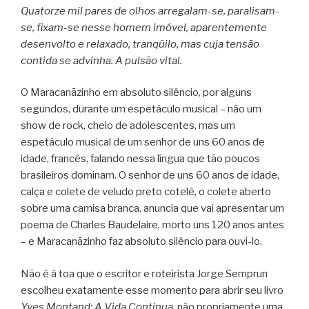
Quatorze mil pares de olhos arregalam-se, paralisam-
se, fixam-se nesse homem imóvel, aparentemente
desenvolto e relaxado, tranqüilo, mas cuja tensão
contida se advinha. A pulsão vital.
O Maracanãzinho em absoluto silêncio, por alguns
segundos, durante um espetáculo musical – não um
show de rock, cheio de adolescentes, mas um
espetáculo musical de um senhor de uns 60 anos de
idade, francês, falando nessa língua que tão poucos
brasileiros dominam. O senhor de uns 60 anos de idade,
calça e colete de veludo preto cotelê, o colete aberto
sobre uma camisa branca, anuncia que vai apresentar um
poema de Charles Baudelaire, morto uns 120 anos antes
– e Maracanãzinho faz absoluto silêncio para ouvi-lo.
Não é à toa que o escritor e roteirista Jorge Semprun
escolheu exatamente esse momento para abrir seu livro
Yves Montand: A Vida Continua
, não propriamente uma