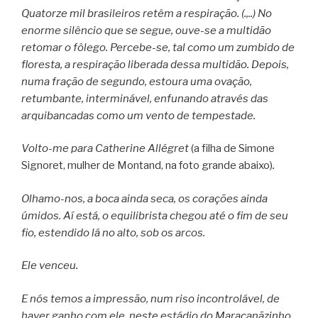
Quatorze mil brasileiros retêm a respiração. (.,..) No
enorme silêncio que se segue, ouve-se a multidão
retomar o fôlego. Percebe-se, tal como um zumbido de
floresta, a respiração liberada dessa multidão. Depois,
numa fração de segundo, estoura uma ovação,
retumbante, interminável, enfunando através das
arquibancadas como um vento de tempestade.
Volto-me para Catherine Allégret
(a filha de Simone
Signoret, mulher de Montand, na foto grande abaixo)
.
Olhamo-nos, a boca ainda seca, os corações ainda
úmidos. Aí está, o equilibrista chegou até o fim de seu
fio, estendido lá no alto, sob os arcos.
Ele venceu.
E nós temos a impressão, num riso incontrolável, de
haver ganho com ele, neste estádio do Maracanãzinho,