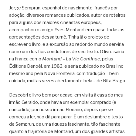
Jorge Semprun, espanhol de nascimento, francês por
adoção, diversos romances publicados, autor de roteiros
para alguns dos maiores cineastas europeus,
acompanhou o amigo Yves Montand em quase todas as
apresentações dessa turnê. Tinha já o projeto de
escrever o livro, e a excursão ao redor do mundo serviria
como um dos fios condutores de seu texto. O livro sairia
na França como
Montand – La Vie Continue
, pelas
Éditions Denoël, em 1983, e seria publicado no Brasil no
mesmo ano pela Nova Fronteira, com tradução – bem
cuidada, muitas vezes abertamente bela – de Rita Braga.
Descobri o livro bem por acaso, em visita à casa do meu
irmão Geraldo, onde havia um exemplar comprado (e
nunca lido) por nosso irmão Floriano; depois que se
começa a ler, não dá para parar. É um deslumbre o texto
de Semprun, de uma riqueza fascinante, tão fascinante
quanto a trajetória de Montand, um dos grandes artistas