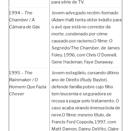
para série de TV.
1994 –
The
Jovem advogado recém-formado
Chamber /
A
(Adam Hall) tenta obter indulto para
Câmara de Gás
o avô que está no corredor da
morte, condenado por crime
causado por racismo.O filme:
O
Segredo/The Chamber
, de James
Foley, 1996, com Chris O’Donnell,
Gene Hackman, Faye Dunaway.
1995 –
The
Jovem estagiário, cursando último
Rainmaker /
O
ano de Direito (Rudy Baylor),
Homem Que Fazia
defende família pobre cujo filho
Chover
tem leucemia e seguradora se
recusa a pagar pelo tratamento. O
caso acaba virando imensa bola de
neve.O filme: mesmo título, de
Francis Ford Coppola, 1997, com
Matt Damon, Danny DeVito, Claire