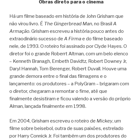
Obras direto para o cinema
Há um filme baseado em história de John Grisham que
não virou livro. É
The Gingerbread Man
, no Brasil
A
Armação
. Grisham escreveu a história pouco antes do
extraodinário sucesso de
A Firma
e do filme baseado
nele, de 1993. O roteiro foi assinado por Clyde Hayes. O
diretor foi o grande Roberrt Altman, com um belo elenco
– Kenneth Branagh, Embeth Davidtz, Robert Downey Jr,
Daryl Hannah, Tom Berenger, Robert Duvall. Houve uma
grande demora entre o final das filmagens e o
lançamento: os produtores – a PolyGram – brigaram com
o diretor, chegaram a remontar o fime, até que
finalmente desistiram e ficou valendo a versão do próprio
Alman, lançada finalmente em 1998.
Em 2004, Grisham escreveu o roteiro de
Mickey
, um
filme sobre beisebol, outra de suas paixões, estrelado
por Harry Connick Jr. Foi também um dos produtores do