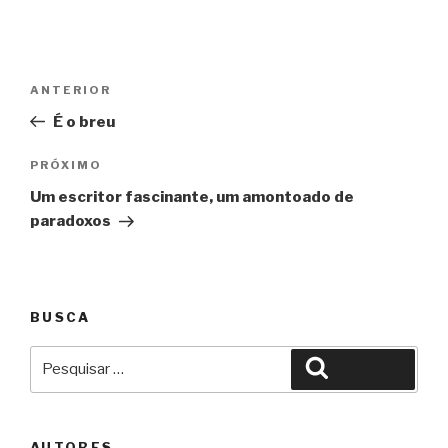
Navegação
Anterior
ANTERIOR
de
É o breu
Post
Próximo
PRÓXIMO
Um escritor fascinante, um amontoado de
paradoxos
BUSCA
Pesquisar
Pesquisar
por:
AUTORES