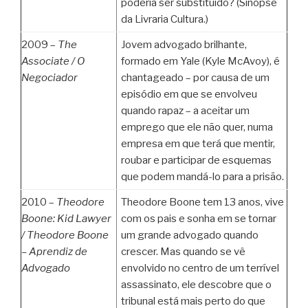
poderia ser substituído? (Sinopse
da Livraria Cultura.)
2009 –
The
Jovem advogado brilhante,
Associate /
O
formado em Yale (Kyle McAvoy), é
Negociador
chantageado – por causa de um
episódio em que se envolveu
quando rapaz – a aceitar um
emprego que ele não quer, numa
empresa em que terá que mentir,
roubar e participar de esquemas
que podem mandá-lo para a prisão.
2010 –
Theodore
Theodore Boone tem 13 anos, vive
Boone: Kid Lawyer
com os pais e sonha em se tornar
/
Theodore Boone
um grande advogado quando
– Aprendiz de
crescer. Mas quando se vê
Advogado
envolvido no centro de um terrível
assassinato, ele descobre que o
tribunal está mais perto do que