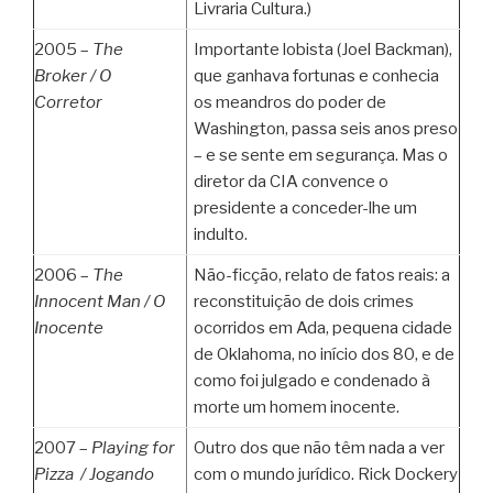
Livraria Cultura.)
2005 –
The
Importante lobista (Joel Backman),
Broker /
O
que ganhava fortunas e conhecia
Corretor
os meandros do poder de
Washington, passa seis anos preso
– e se sente em segurança. Mas o
diretor da CIA convence o
presidente a conceder-lhe um
indulto.
2006 –
The
Não-ficção, relato de fatos reais: a
Innocent Man /
O
reconstituição de dois crimes
Inocente
ocorridos em Ada, pequena cidade
de Oklahoma, no início dos 80, e de
como foi julgado e condenado à
morte um homem inocente.
2007 –
Playing for
Outro dos que não têm nada a ver
Pizza /
Jogando
com o mundo jurídico. Rick Dockery