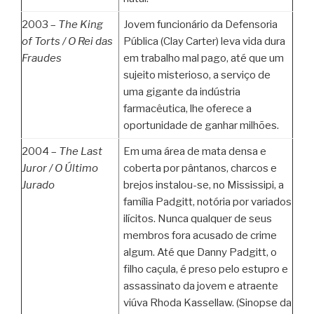
2003 –
The King
Jovem funcionário da Defensoria
of Torts /
O Rei das
Pública (Clay Carter) leva vida dura
Fraudes
em trabalho mal pago, até que um
sujeito misterioso, a serviço de
uma gigante da indústria
farmacêutica, lhe oferece a
oportunidade de ganhar milhões.
2004 –
The Last
Em uma área de mata densa e
Juror /
O Último
coberta por pântanos, charcos e
Jurado
brejos instalou-se, no Mississipi, a
família Padgitt, notória por variados
ilícitos. Nunca qualquer de seus
membros fora acusado de crime
algum. Até que Danny Padgitt, o
filho caçula, é preso pelo estupro e
assassinato da jovem e atraente
viúva Rhoda Kassellaw. (Sinopse da