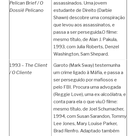
Pelican Brief /
O
assassinados. Uma jovem
Dossiê Pelicano
estudante de Direito (Darbie
Shawn) descobre uma conspiração
que levou aos assassinatos, e
passa a ser perseguida.O filme:
mesmo título, de Alan J. Pakula,
1993, com Julia Roberts, Denzel
Washington, Sam Shepard.
1993 –
The Client
Garoto (Mark Sway) testemunha
/
O Cliente
um crime ligado à Máfia, e passa a
ser perseguido por mafiosos e
pelo FBI. Procura uma advogada
(Reggie Love), uma ex-alcoólatra, e
conta para ela o que viu.O filme:
mesmo título, de Joel Schumacher,
1994, com Susan Sarandon, Tommy
Lee Jones, Mary Louise Parker,
Brad Renfro. Adaptado também