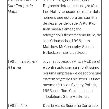
1989 –
A Time to
Jovem advogado (Jake Tyler
Kill /
Tempo de
Brigance) defende um negro (Carl
Matar
Lee Hailey) acusado de matar dois
homens que estupraram sua filha
de dez anos de idade. A Ku-Klux-
Klan passa a ameaçar o
advogado.O filme: mesmo título, de
Joel Schumacher, 1996, com
Matthew McConaughy, Sandra
Bullock, Samuel L. Jackson.
1991 –
The Firm /
Jovem advogado (Mitch McDeere)
A Firma
é contratado com salário altíssimo
por uma empresa – e descobre que
ela tem segredos sinistros.O filme:
mesmo título, de Sydney Pollack,
1993, com Tom Cruise, Jeanne
Tripplehorn, Gene Hackman.
1992 –
The
Dois juízes da Suprema Corte são