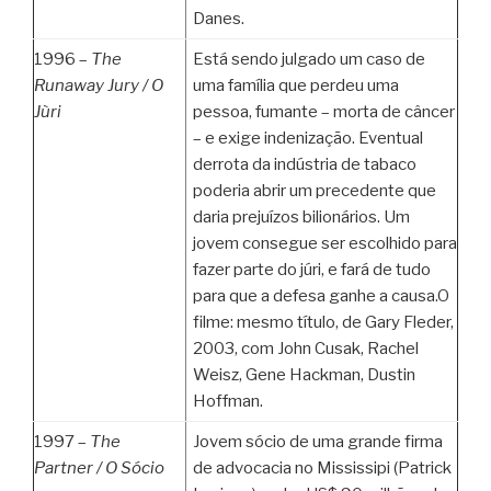
Danes.
1996 –
The
Está sendo julgado um caso de
Runaway Jury /
O
uma família que perdeu uma
Jùri
pessoa, fumante – morta de câncer
– e exige indenização. Eventual
derrota da indústria de tabaco
poderia abrir um precedente que
daria prejuízos bilionários. Um
jovem consegue ser escolhido para
fazer parte do júri, e fará de tudo
para que a defesa ganhe a causa.O
filme: mesmo título, de Gary Fleder,
2003, com John Cusak, Rachel
Weisz, Gene Hackman, Dustin
Hoffman.
1997 –
The
Jovem sócio de uma grande firma
Partner /
O Sócio
de advocacia no Mississipi (Patrick