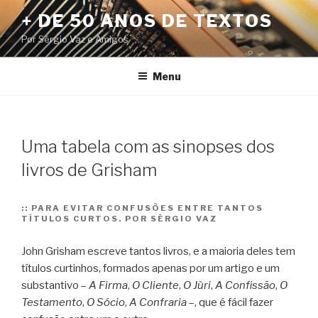
Pular
+ DE 50 ANOS DE TEXTOS
para
Por Sérgio Vaz e Amigos
o
conteúdo
Menu
Uma tabela com as sinopses dos
livros de Grisham
::
PARA EVITAR CONFUSÕES ENTRE TANTOS
TÍTULOS CURTOS. POR SÉRGIO VAZ
John Grisham escreve tantos livros, e a maioria deles tem
títulos curtinhos, formados apenas por um artigo e um
substantivo –
A Firma
,
O Cliente
,
O Jùri
,
A Confissão
,
O
Testamento
,
O Sócio
,
A Confraria
–, que é fácil fazer