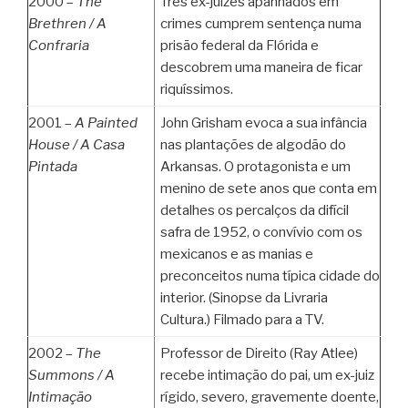
2000 –
The
Três ex-juízes apanhados em
Brethren /
A
crimes cumprem sentença numa
Confraria
prisão federal da Flórida e
descobrem uma maneira de ficar
riquíssimos.
2001 –
A Painted
John Grisham evoca a sua infância
House /
A Casa
nas plantações de algodão do
Pintada
Arkansas. O protagonista e um
menino de sete anos que conta em
detalhes os percalços da difícil
safra de 1952, o convívio com os
mexicanos e as manias e
preconceitos numa típica cidade do
interior. (Sinopse da Livraria
Cultura.) Filmado para a TV.
2002 –
The
Professor de Direito (Ray Atlee)
Summons /
A
recebe intimação do pai, um ex-juiz
Intimação
rígido, severo, gravemente doente,