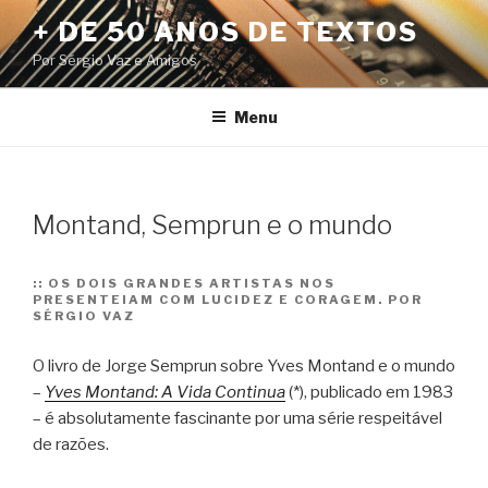
Pular
+ DE 50 ANOS DE TEXTOS
para
Por Sérgio Vaz e Amigos
o
conteúdo
Menu
Montand, Semprun e o mundo
::
OS DOIS GRANDES ARTISTAS NOS
PRESENTEIAM COM LUCIDEZ E CORAGEM. POR
SÉRGIO VAZ
O livro de Jorge Semprun sobre Yves Montand e o mundo
–
Yves Montand: A Vida Continua
(*), publicado em 1983
– é absolutamente fascinante por uma série respeitável
de razões.