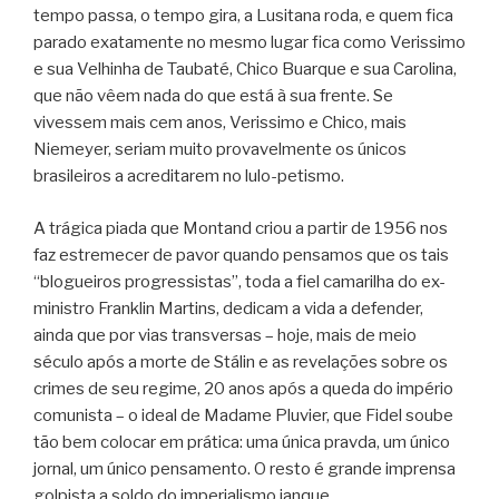
tempo passa, o tempo gira, a Lusitana roda, e quem fica
parado exatamente no mesmo lugar fica como Verissimo
e sua Velhinha de Taubaté, Chico Buarque e sua Carolina,
que não vêem nada do que está à sua frente. Se
vivessem mais cem anos, Verissimo e Chico, mais
Niemeyer, seriam muito provavelmente os únicos
brasileiros a acreditarem no lulo-petismo.
A trágica piada que Montand criou a partir de 1956 nos
faz estremecer de pavor quando pensamos que os tais
“blogueiros progressistas”, toda a fiel camarilha do ex-
ministro Franklin Martins, dedicam a vida a defender,
ainda que por vias transversas – hoje, mais de meio
século após a morte de Stálin e as revelações sobre os
crimes de seu regime, 20 anos após a queda do império
comunista – o ideal de Madame Pluvier, que Fidel soube
tão bem colocar em prática: uma única pravda, um único
jornal, um único pensamento. O resto é grande imprensa
golpista a soldo do imperialismo ianque.