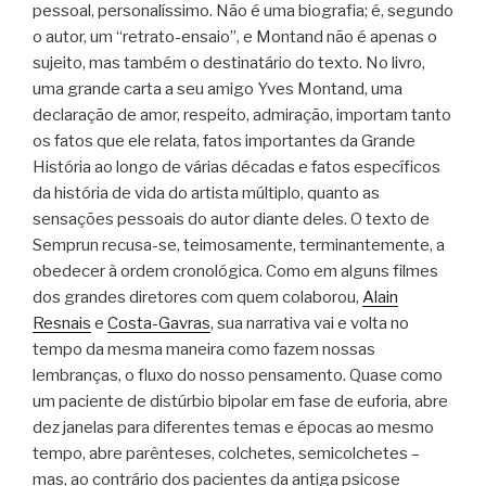
pessoal, personalíssimo. Não é uma biografia; é, segundo
o autor, um “retrato-ensaio”, e Montand não é apenas o
sujeito, mas também o destinatário do texto. No livro,
uma grande carta a seu amigo Yves Montand, uma
declaração de amor, respeito, admiração, importam tanto
os fatos que ele relata, fatos importantes da Grande
História ao longo de várias décadas e fatos específicos
da história de vida do artista múltiplo, quanto as
sensações pessoais do autor diante deles. O texto de
Semprun recusa-se, teimosamente, terminantemente, a
obedecer à ordem cronológica. Como em alguns filmes
dos grandes diretores com quem colaborou,
Alain
Resnais
e
Costa-Gavras
, sua narrativa vai e volta no
tempo da mesma maneira como fazem nossas
lembranças, o fluxo do nosso pensamento. Quase como
um paciente de distúrbio bipolar em fase de euforia, abre
dez janelas para diferentes temas e épocas ao mesmo
tempo, abre parênteses, colchetes, semicolchetes –
mas, ao contrário dos pacientes da antiga psicose