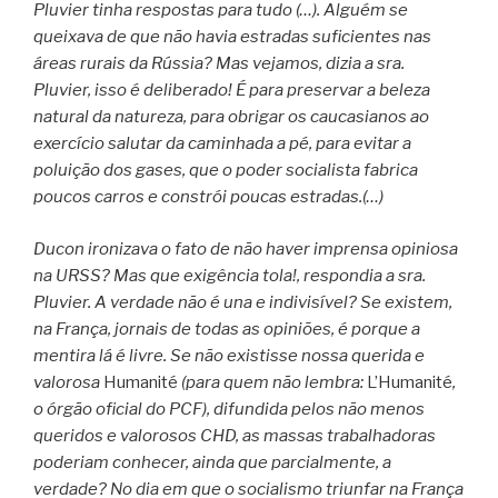
Pluvier tinha respostas para tudo (…). Alguém se
queixava de que não havia estradas suficientes nas
áreas rurais da Rússia? Mas vejamos, dizia a sra.
Pluvier, isso é deliberado! É para preservar a beleza
natural da natureza, para obrigar os caucasianos ao
exercício salutar da caminhada a pé, para evitar a
poluição dos gases, que o poder socialista fabrica
poucos carros e constrói poucas estradas.(…)
Ducon ironizava o fato de não haver imprensa opiniosa
na URSS? Mas que exigência tola!, respondia a sra.
Pluvier. A verdade não é una e indivisível? Se existem,
na França, jornais de todas as opiniões, é porque a
mentira lá é livre. Se não existisse nossa querida e
valorosa
Humanité
(para quem não lembra:
L’Humanité
,
o órgão oficial do PCF), difundida pelos não menos
queridos e valorosos CHD, as massas trabalhadoras
poderiam conhecer, ainda que parcialmente, a
verdade? No dia em que o socialismo triunfar na França