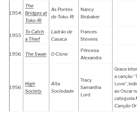
The
As Pontes
Nancy
1954
Bridges at
de Toko-Ri
Brubaker
Toko-Ri
To Catch
Ladrão de
Frances
1955
a Thief
Casaca
Stevens
Princesa
1956
The Swan
O Cisne
Alexandra
Grace inte
a canção “
Tracy
High
Alta
Love”, ind
1956
Samantha
Society
Sociedade
ao Oscar n
Lord
categoria
Canção Ori