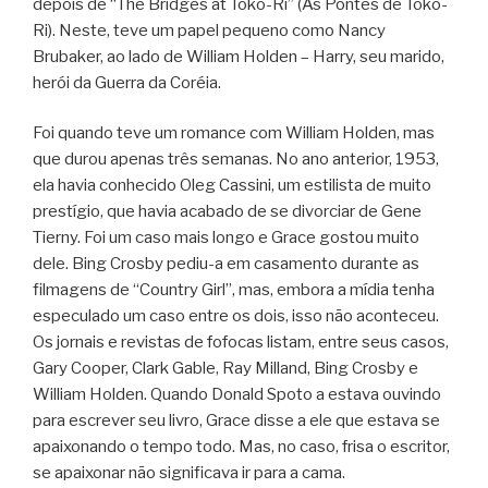
depois de “The Bridges at Toko-Ri” (As Pontes de Toko-
Ri). Neste, teve um papel pequeno como Nancy
Brubaker, ao lado de William Holden – Harry, seu marido,
herói da Guerra da Coréia.
Foi quando teve um romance com William Holden, mas
que durou apenas três semanas. No ano anterior, 1953,
ela havia conhecido Oleg Cassini, um estilista de muito
prestígio, que havia acabado de se divorciar de Gene
Tierny. Foi um caso mais longo e Grace gostou muito
dele. Bing Crosby pediu-a em casamento durante as
filmagens de “Country Girl”, mas, embora a mídia tenha
especulado um caso entre os dois, isso não aconteceu.
Os jornais e revistas de fofocas listam, entre seus casos,
Gary Cooper, Clark Gable, Ray Milland, Bing Crosby e
William Holden. Quando Donald Spoto a estava ouvindo
para escrever seu livro, Grace disse a ele que estava se
apaixonando o tempo todo. Mas, no caso, frisa o escritor,
se apaixonar não significava ir para a cama.