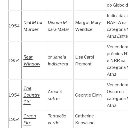
do Globo 
Indicada a
Dial M for
Disque M
Margot Mary
BAFTA na
1954
Murder
para Matar
Wendice
categoria
Atriz Estr
Vencedora
prêmios 
Rear
br:
Janela
Lisa Carol
1954
e NBR na
Window
Indiscreta
Fremont
categoria
Atriz
Vencedora
The
Amar é
Oscar na
1954
Country
Georgie Elgin
sofrer
categoria
Girl
Atriz
Green
Tentação
Catherine
1954
Fire
verde
Knowland