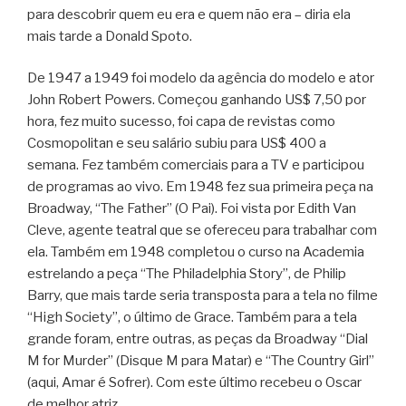
para descobrir quem eu era e quem não era – diria ela
mais tarde a Donald Spoto.
De 1947 a 1949 foi modelo da agência do modelo e ator
John Robert Powers. Começou ganhando US$ 7,50 por
hora, fez muito sucesso, foi capa de revistas como
Cosmopolitan e seu salário subiu para US$ 400 a
semana. Fez também comerciais para a TV e participou
de programas ao vivo. Em 1948 fez sua primeira peça na
Broadway, “The Father” (O Pai). Foi vista por Edith Van
Cleve, agente teatral que se ofereceu para trabalhar com
ela. Também em 1948 completou o curso na Academia
estrelando a peça “The Philadelphia Story”, de Philip
Barry, que mais tarde seria transposta para a tela no filme
“High Society”, o último de Grace. Também para a tela
grande foram, entre outras, as peças da Broadway “Dial
M for Murder” (Disque M para Matar) e “The Country Girl”
(aqui, Amar é Sofrer). Com este último recebeu o Oscar
de melhor atriz.