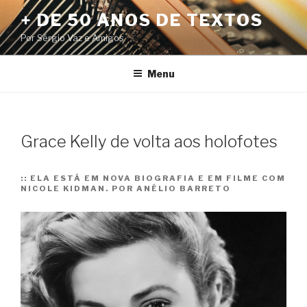
Pular
+ DE 50 ANOS DE TEXTOS
para
Por Sérgio Vaz e Amigos
o
conteúdo
Menu
Grace Kelly de volta aos holofotes
::
ELA ESTÁ EM NOVA BIOGRAFIA E EM FILME COM
NICOLE KIDMAN. POR ANÉLIO BARRETO