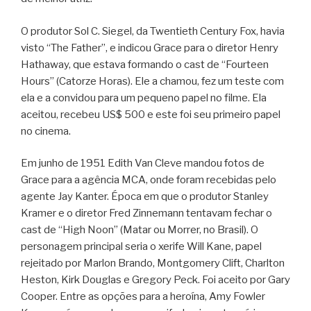
O produtor Sol C. Siegel, da Twentieth Century Fox, havia
visto “The Father”, e indicou Grace para o diretor Henry
Hathaway, que estava formando o cast de “Fourteen
Hours” (Catorze Horas). Ele a chamou, fez um teste com
ela e a convidou para um pequeno papel no filme. Ela
aceitou, recebeu US$ 500 e este foi seu primeiro papel
no cinema.
Em junho de 1951 Edith Van Cleve mandou fotos de
Grace para a agência MCA, onde foram recebidas pelo
agente Jay Kanter. Época em que o produtor Stanley
Kramer e o diretor Fred Zinnemann tentavam fechar o
cast de “High Noon” (Matar ou Morrer, no Brasil). O
personagem principal seria o xerife Will Kane, papel
rejeitado por Marlon Brando, Montgomery Clift, Charlton
Heston, Kirk Douglas e Gregory Peck. Foi aceito por Gary
Cooper. Entre as opções para a heroína, Amy Fowler