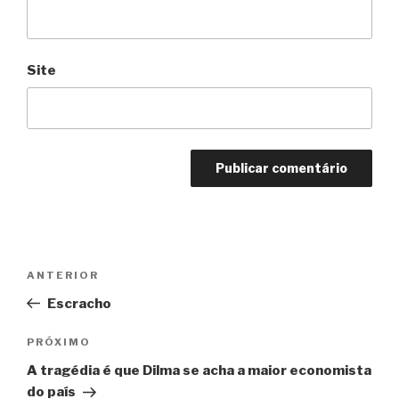
Site
Navegação
Anterior
ANTERIOR
de
Escracho
Post
Próximo
PRÓXIMO
A tragédia é que Dilma se acha a maior economista
do país