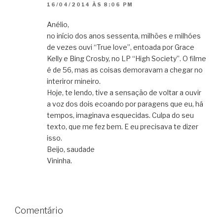
16/04/2014 ÀS 8:06 PM
Anélio,
no início dos anos sessenta, milhões e milhóes
de vezes ouvi “True love”, entoada por Grace
Kelly e Bing Crosby, no LP “High Society”. O filme
é de 56, mas as coisas demoravam a chegar no
interiror mineiro.
Hoje, te lendo, tive a sensação de voltar a ouvir
a voz dos dois ecoando por paragens que eu, há
tempos, imaginava esquecidas. Culpa do seu
texto, que me fez bem. E eu precisava te dizer
isso.
Beijo, saudade
Vininha.
Comentário