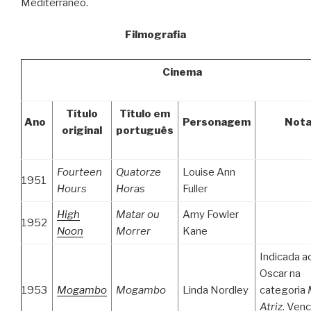
Mediterrâneo.
Filmografia
Cinema
Título
Título em
Ano
Personagem
Not
original
português
Fourteen
Quatorze
Louise Ann
1951
Hours
Horas
Fuller
High
Matar ou
Amy Fowler
1952
Noon
Morrer
Kane
Indicada a
Oscar na
1953
Mogambo
Mogambo
Linda Nordley
categoria
Atriz
. Ven