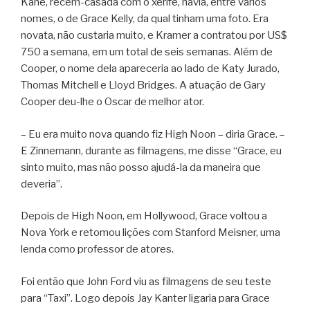
Kane, recém-casada com o xerife, havia, entre vários
nomes, o de Grace Kelly, da qual tinham uma foto. Era
novata, não custaria muito, e Kramer a contratou por US$
750 a semana, em um total de seis semanas. Além de
Cooper, o nome dela apareceria ao lado de Katy Jurado,
Thomas Mitchell e Lloyd Bridges. A atuação de Gary
Cooper deu-lhe o Oscar de melhor ator.
– Eu era muito nova quando fiz High Noon – diria Grace. –
E Zinnemann, durante as filmagens, me disse “Grace, eu
sinto muito, mas não posso ajudá-la da maneira que
deveria”.
Depois de High Noon, em Hollywood, Grace voltou a
Nova York e retomou lições com Stanford Meisner, uma
lenda como professor de atores.
Foi então que John Ford viu as filmagens de seu teste
para “Taxi”. Logo depois Jay Kanter ligaria para Grace