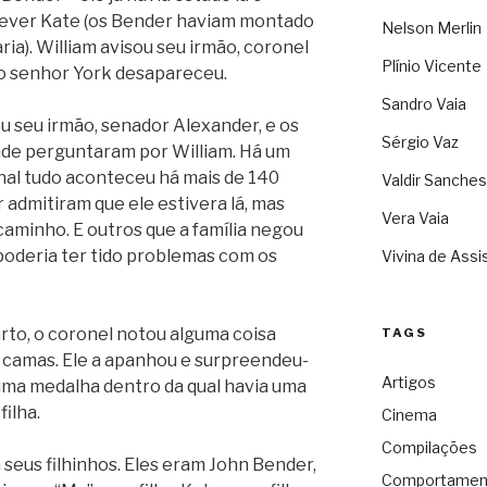
rever Kate (os Bender haviam montado
Nelson Merlin
a). William avisou seu irmão, coronel
Plínio Vicente
o senhor York desapareceu.
Sandro Vaia
 seu irmão, senador Alexander, e os
Sérgio Vaz
nde perguntaram por William. Há um
inal tudo aconteceu há mais de 140
Valdir Sanches
 admitiram que ele estivera lá, mas
Vera Vaia
caminho. E outros que a família negou
 poderia ter tido problemas com os
Vivina de Assi
rto, o coronel notou alguma coisa
TAGS
 camas. Ele a apanhou e surpreendeu-
Artigos
uma medalha dentro da qual havia uma
filha.
Cinema
Compilações
seus filhinhos. Eles eram John Bender,
Comportamen