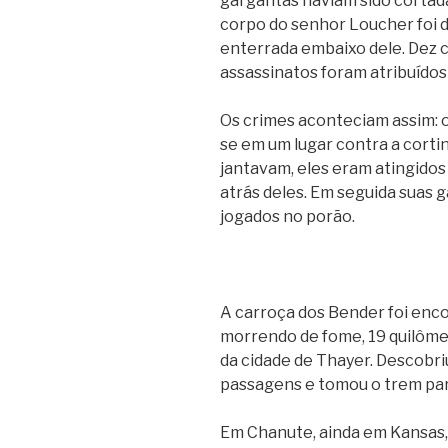
gargantas haviam sido cortada
corpo do senhor Loucher foi d
enterrada embaixo dele. Dez c
assassinatos foram atribuídos 
Os crimes aconteciam assim: 
se em um lugar contra a corti
jantavam, eles eram atingido
atrás deles. Em seguida suas 
jogados no porão.
A carroça dos Bender foi enc
morrendo de fome, 19 quilômet
da cidade de Thayer. Descobri
passagens e tomou o trem par
Em Chanute, ainda em Kansas,