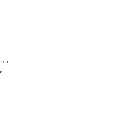
quilo…
va