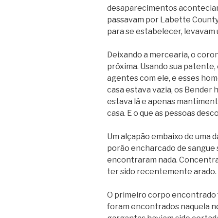
desaparecimentos aconteciam
passavam por Labette County
para se estabelecer, levavam 
Deixando a mercearia, o corone
próxima. Usando sua patente, 
agentes com ele, e esses hom
casa estava vazia, os Bender 
estava lá e apenas mantiment
casa. E o que as pessoas desc
Um alçapão embaixo de uma da
porão encharcado de sangue s
encontraram nada. Concentrar
ter sido recentemente arado.
O primeiro corpo encontrado f
foram encontrados naquela noi