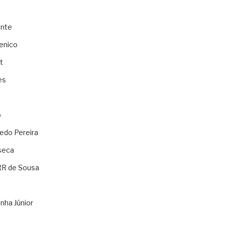
ente
enico
t
es
o
ledo Pereira
seca
RR de Sousa
nha Júnior