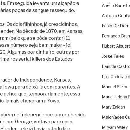
nta. Em seguida levanta um alçapão e
Anélio Barreto
várias poças de sangue ressequido.
Antonio Cont
 Os dois filhinhos, já crescidinhos,
Fábio De Dom
ender. Na década de 1870, em Kansas,
Fernando Bran
ram (pelo que se pôde contar) 11
 esse número seja bem maior –foi
Hubert Alquér
 20. Algumas por dinheiro, outras por
Jorge Teles
imeiros serial killers dos Estados
Laïs de Castr
Luiz Carlos To
rador de Independence, Kansas,
 a Iowa para deixá-la com parentes. A
Manuel S. Fon
ele achou que, temporariamente, essa
Maria Helena 
rio: jamais chegaram a Yowa.
Mary Zaidan
 também de Independence, um conhecido
Melchíades Cu
do por George, voltava para casa.
Miryam Wiley
ender – ele já havia estado lá e