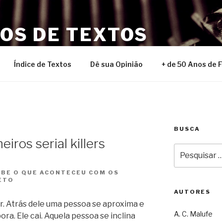
NOS DE TEXTOS
Índice de Textos
Dê sua Opinião
+ de 50 Anos de 
BUSCA
iros serial killers
Pesquisar
por:
ABE O QUE ACONTECEU COM OS
ETO
AUTORES
ar. Atrás dele uma pessoa se aproxima e
A. C. Malufe
a. Ele cai. Aquela pessoa se inclina