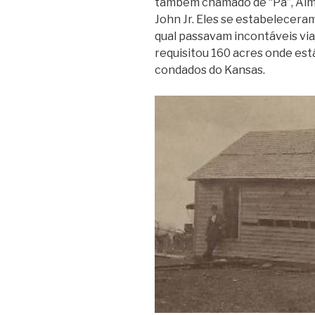
também chamado de “Pa”, Almira
John Jr. Eles se estabelecera
qual passavam incontáveis vi
requisitou 160 acres onde est
condados do Kansas.