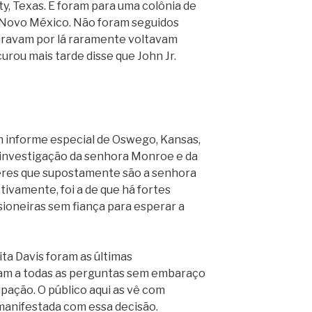
y, Texas. E foram para uma colônia de
o Novo México. Não foram seguidos
turavam por lá raramente voltavam
urou mais tarde disse que John Jr.
Um informe especial de Oswego, Kansas,
a investigação da senhora Monroe e da
heres que supostamente são a senhora
ivamente, foi a de que há fortes
sioneiras sem fiança para esperar a
ta Davis foram as últimas
am a todas as perguntas sem embaraço
ação. O público aqui as vê com
 manifestada com essa decisão.