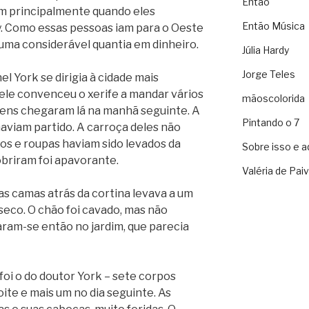
Então
 principalmente quando eles
Então Música
. Como essas pessoas iam para o Oeste
uma considerável quantia em dinheiro.
Júlia Hardy
Jorge Teles
l York se dirigia à cidade mais
ele convenceu o xerife a mandar vários
mãoscolorida
ens chegaram lá na manhã seguinte. A
Pintando o 7
haviam partido. A carroça deles não
os e roupas haviam sido levados da
Sobre isso e a
obriram foi apavorante.
Valéria de Pai
s camas atrás da cortina levava a um
eco. O chão foi cavado, mas não
am-se então no jardim, que parecia
oi o do doutor York – sete corpos
te e mais um no dia seguinte. As