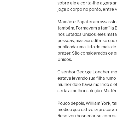
sobre ele e corta-lhe a garga
joga o corpo no porão, entre 
Mamãe e Papai eram assassinos.
também. Formavam a família B
nos Estados Unidos, eles mata
pessoas, mas acredita-se que
publicada uma lista de mais de
prazer. São considerados os pr
Unidos.
O senhor George Loncher, mo
estava levando sua filha rumo
mulher dele havia morrido e 
seria a melhor solução. Misté
Pouco depois, William York,
médico que estivera procuran
Resolveu hospedar-se com os B