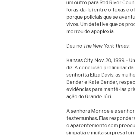
um outro para Red River Count
foras-da-lei entre o Texas e 
porque policiais que se aven
vivos. Um detetive que os proc
morreu de apoplexia.
Deu no
The New York Times
:
Kansas City, Nov. 20, 1889.– 
diz: A conclusão preliminar d
senhorita Eliza Davis, as mul
Bender e Kate Bender, respect
evidências para mantê-las pri
ação do Grande Júri.
A senhora Monroe e a senhori
testemunhas. Elas responder
e aparentemente sem preocup
simpatia e muita surpresa foi