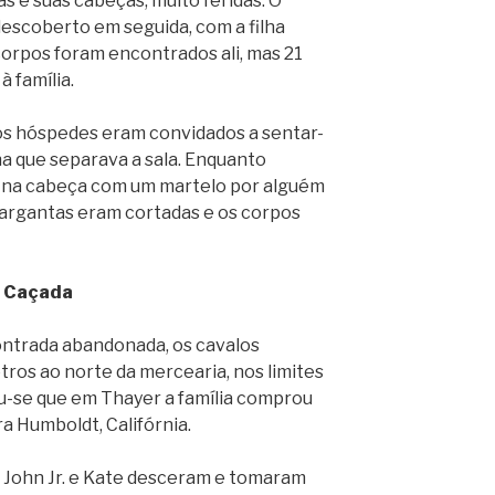
s e suas cabeças, muito feridas. O
escoberto em seguida, com a filha
orpos foram encontrados ali, mas 21
à família.
os hóspedes eram convidados a sentar-
na que separava a sala. Enquanto
s na cabeça com um martelo por alguém
gargantas eram cortadas e os corpos
Caçada
ontrada abandonada, os cavalos
ros ao norte da mercearia, nos limites
u-se que em Thayer a família comprou
a Humboldt, Califórnia.
 John Jr. e Kate desceram e tomaram