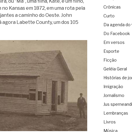
, ou “Ma”, uma filha, Kate, e um filho,
Crônicas
m no Kansas em 1872, em uma rota pela
ajantes a caminho do Oeste. John
Curto
á agora Labette County, um dos 105
Da agenda do 
Do Facebook
Em versos
Esporte
Ficção
Geléia Geral
Histórias de jo
Imigração
Jornalismo
Jus sperneand
Lembranças
Livros
Música