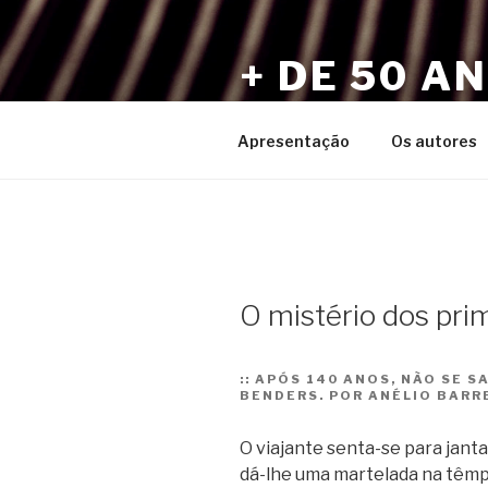
Pular
para
+ DE 50 A
o
conteúdo
Por Sérgio Vaz e Amigos
Apresentação
Os autores
O mistério dos prime
::
APÓS 140 ANOS, NÃO SE S
BENDERS. POR ANÉLIO BARR
O viajante senta-se para jant
dá-lhe uma martelada na têmpor