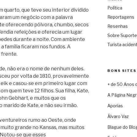
Política
quarto, que teve seu interior dividido
taram um negócio com a palavra
Reportagens
te oferecendo pólvora, chumbo, secos
Resenhas
Vendia refeições e oferecia um lugar
Sobre Suporte
pedes durante a noite. Com ambiente
Turista acident
a família ficaram nos fundos. A
 frente.
rde, não era o nome de nenhum deles.
BONS SITES
asceu por volta de 1810, provavelmente
eik e casou-se em primeiro lugar com
+ de 50 Anos 
m quem teve 12 filhos. Sua filha, Kate,
A Página Negr
a John Gebhart, e muitos que os
o marido de Kate, e não seu irmão.
Aporias
Álvaro Vaz
aventureiros rumo ao Oeste, onde
a muito grande no Kansas, mas muitos
Blague do Blo
. Notou-se que esses