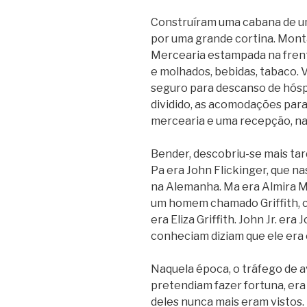
Construíram uma cabana de um 
por uma grande cortina. Mon
Mercearia estampada na fren
e molhados, bebidas, tabaco. 
seguro para descanso de hós
dividido, as acomodações para 
mercearia e uma recepção, na
Bender, descobriu-se mais ta
Pa era John Flickinger, que n
na Alemanha. Ma era Almira M
um homem chamado Griffith, co
era Eliza Griffith. John Jr. er
conheciam diziam que ele era 
Naquela época, o tráfego de 
pretendiam fazer fortuna, er
deles nunca mais eram vistos