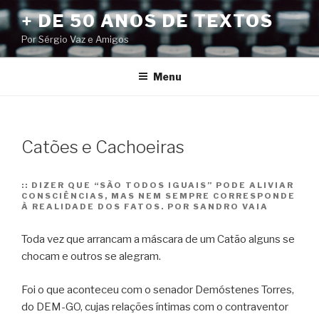
Pular
+ DE 50 ANOS DE TEXTOS
para
Por Sérgio Vaz e Amigos
o
conteúdo
Menu
Catões e Cachoeiras
::
DIZER QUE “SÃO TODOS IGUAIS” PODE ALIVIAR
CONSCIÊNCIAS, MAS NEM SEMPRE CORRESPONDE
À REALIDADE DOS FATOS. POR SANDRO VAIA
Toda vez que arrancam a máscara de um Catão alguns se
chocam e outros se alegram.
Foi o que aconteceu com o senador Demóstenes Torres,
do DEM-GO, cujas relações íntimas com o contraventor