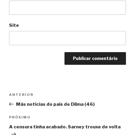
Site
Navegação
Anterior
ANTERIOR
de
Más notícias do país de Dilma (46)
Post
Próximo
PRÓXIMO
A censura tinha acabado. Sarney trouxe de volta