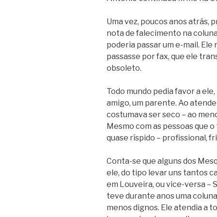
Uma vez, poucos anos atrás, pr
nota de falecimento na coluna 
poderia passar um e-mail. Ele 
passasse por fax, que ele trans
obsoleto.
Todo mundo pedia favor a ele,
amigo, um parente. Ao atende
costumava ser seco – ao meno
Mesmo com as pessoas que o t
quase ríspido – profissional, 
Conta-se que alguns dos Mesq
ele, do tipo levar uns tantos
em Louveira, ou vice-versa – 
teve durante anos uma coluna d
menos dignos. Ele atendia a t