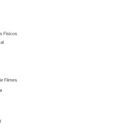
s Físicos
al
de Filmes
a
g