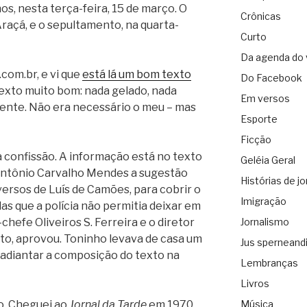
s, nesta terça-feira, 15 de março. O
Crônicas
Araçá, e o sepultamento, na quarta-
Curto
Da agenda do 
com.br, e vi que
está lá um bom texto
Do Facebook
 texto muito bom: nada gelado, nada
Em versos
tente. Não era necessário o meu – mas
Esporte
Ficção
 confissão. A informação está no texto
Geléia Geral
 Antônio Carvalho Mendes a sugestão
Histórias de jo
ersos de Luís de Camões, para cobrir o
Imigração
s que a polícia não permitia deixar em
chefe Oliveiros S. Ferreira e o diretor
Jornalismo
eto, aprovou. Toninho levava de casa um
Jus sperneand
adiantar a composição do texto na
Lembranças
Livros
o. Cheguei ao
Jornal da Tarde
em 1970,
Música