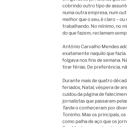
cobrindo outro tipo de assunt
numa outra empresa, num outr
melhor que o seu, é claro – o
trabalhando.
No mínimo, no mí
do que fazem, reclamam sempr
Antônio Carvalho Mendes ador
exatamente naquilo que fazia.
folgava nos fins de semana. N
tirar férias. De preferência, nã
Durante mais de quatro década
feriados, Natal, véspera de 
cuidou da página de falecime
jornalistas que passaram pel
Tarde
o conheceram por diver
Toninho. Mas os principais, os
como palha de aço que os jor