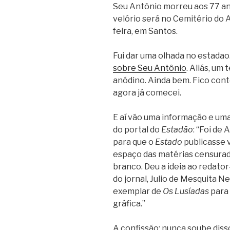
Seu Antônio morreu aos 77 ano
velório será no Cemitério do 
feira, em Santos.
Fui dar uma olhada no estadao.
sobre Seu Antônio
. Aliás, um
anódino. Ainda bem. Fico con
agora já comecei.
E aí vão uma informação e uma
do portal do
Estadão
: “Foi de
para que o
Estado
publicasse v
espaço das matérias censurada
branco. Deu a ideia ao redator-
do jornal, Julio de Mesquita N
exemplar de
Os Lusíadas
para 
gráfica.”
A confissão: nunca soube diss