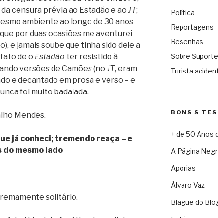
o da censura prévia ao Estadão e ao
JT
;
Política
mesmo ambiente ao longo de 30 anos
Reportagens
m que por duas ocasiões me aventurei
Resenhas
lo), e jamais soube que tinha sido dele a
 fato de o
Estadão
ter resistido à
Sobre Suporte
cando versões de Camões (no
JT
, eram
Turista acident
ntado e decantado em prosa e verso – e
nunca foi muito badalada.
BONS SITES
alho Mendes.
+ de 50 Anos 
ue já conheci; tremendo reaça – e
s do mesmo lado
A Página Negr
Aporias
Álvaro Vaz
remamente solitário.
Blague do Blo