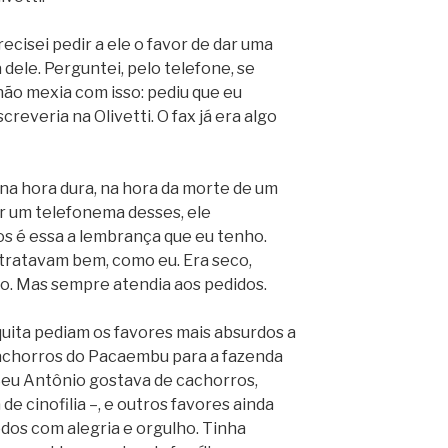
ecisei pedir a ele o favor de dar uma
dele. Perguntei, pelo telefone, se
não mexia com isso: pediu que eu
creveria na Olivetti. O fax já era algo
 na hora dura, na hora da morte de um
r um telefonema desses, ele
s é essa a lembrança que eu tenho.
ratavam bem, como eu. Era seco,
frio. Mas sempre atendia aos pedidos.
uita pediam os favores mais absurdos a
 cachorros do Pacaembu para a fazenda
Seu Antônio gostava de cachorros,
e cinofilia –, e outros favores ainda
odos com alegria e orgulho. Tinha