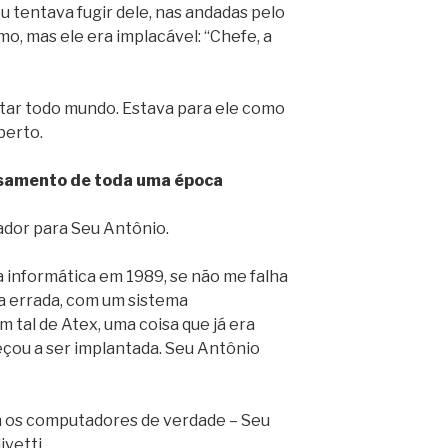
u tentava fugir dele, nas andadas pelo
o, mas ele era implacável: “Chefe, a
ratar todo mundo. Estava para ele como
berto.
samento de toda uma época
dor para Seu Antônio.
 informática em 1989, se não me falha
a errada, com um sistema
m tal de Atex, uma coisa que já era
eçou a ser implantada. Seu Antônio
am os computadores de verdade – Seu
vetti.