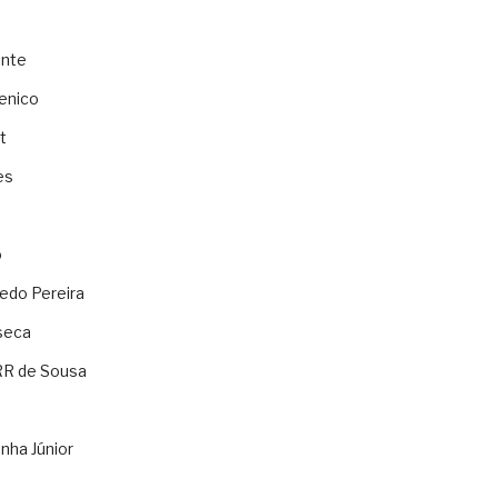
ente
enico
t
es
o
ledo Pereira
seca
RR de Sousa
nha Júnior