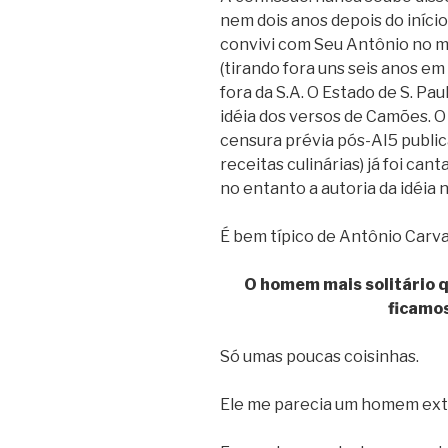
nem dois anos depois do iníci
convivi com Seu Antônio no 
(tirando fora uns seis anos e
fora da S.A. O Estado de S. Pau
idéia dos versos de Camões. O
censura prévia pós-AI5 publi
receitas culinárias) já foi ca
no entanto a autoria da idéia 
É bem típico de Antônio Carv
O homem mais solitário q
ficamo
Só umas poucas coisinhas.
Ele me parecia um homem ext