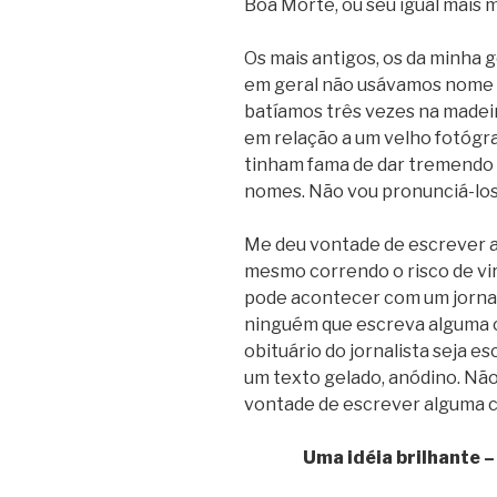
Boa Morte, ou seu igual mais 
Os mais antigos, os da minha 
em geral não usávamos nome 
batíamos três vezes na madeir
em relação a um velho fotógr
tinham fama de dar tremendo 
nomes. Não vou pronunciá-lo
Me deu vontade de escrever a
mesmo correndo o risco de vir
pode acontecer com um jornal
ninguém que escreva alguma co
obituário do jornalista seja e
um texto gelado, anódino. Não
vontade de escrever alguma 
Uma idéia brilhante 