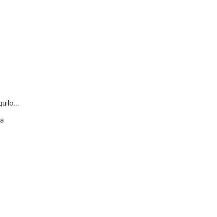
quilo…
va