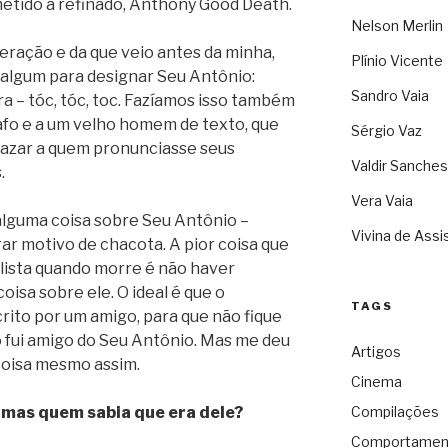
metido a refinado, Anthony Good Death.
Nelson Merlin
geração e da que veio antes da minha,
Plínio Vicente
algum para designar Seu Antônio:
Sandro Vaia
a – tóc, tóc, toc. Fazíamos isso também
afo e a um velho homem de texto, que
Sérgio Vaz
azar a quem pronunciasse seus
Valdir Sanches
s.
Vera Vaia
lguma coisa sobre Seu Antônio –
Vivina de Assi
ar motivo de chacota. A pior coisa que
ista quando morre é não haver
isa sobre ele. O ideal é que o
TAGS
scrito por um amigo, para que não fique
 fui amigo do Seu Antônio. Mas me deu
Artigos
coisa mesmo assim.
Cinema
– mas quem sabia que era dele?
Compilações
Comportamen