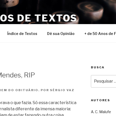
NOS DE TEXTOS
Índice de Textos
Dê sua Opinião
+ de 50 Anos de 
BUSCA
Mendes, RIP
Pesquisar
por:
EM DO OBITUÁRIO. POR SÉRGIO VAZ
AUTORES
va o que fazia. Só essa característica
ornalista diferente da imensa maioria:
A. C. Malufe
riam de estar fazendo outra coisa,