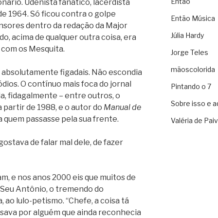
Então
ário. Udenista fanático, lacerdista
de 1964. Só ficou contra o golpe
Então Música
nsores dentro da redação da Major
Júlia Hardy
o, acima de qualquer outra coisa, era
o com os Mesquita.
Jorge Teles
mãoscolorida
 absolutamente figadais. Não escondia
dios. O contínuo mais foca do jornal
Pintando o 7
a, fidagalmente – entre outros, o
Sobre isso e a
 partir de 1988, e o autor do
Manual de
ra quem passasse pela sua frente.
Valéria de Pai
ostava de falar mal dele, de fazer
m, e nos anos 2000 eis que muitos de
 Seu Antônio, o tremendo do
, ao lulo-petismo. “Chefe, a coisa tá
passava por alguém que ainda reconhecia