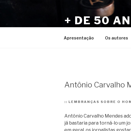
Pular
para
+ DE 50 A
o
conteúdo
Por Sérgio Vaz e Amigos
Apresentação
Os autores
Antônio Carvalho 
::
LEMBRANÇAS SOBRE O HOM
Antônio Carvalho Mendes adora
já bastaria para torná-lo um j
em geral, os jornalistas gosta