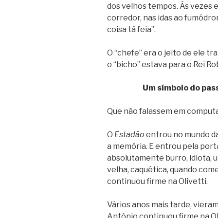
dos velhos tempos. Às vezes e
corredor, nas idas ao fumódrom
coisa tá feia”.
O “chefe” era o jeito de ele t
o “bicho” estava para o Rei Ro
Um símbolo do pas
Que não falassem em computa
O
Estadão
entrou no mundo da
a memória. E entrou pela port
absolutamente burro, idiota, u
velha, caquética, quando com
continuou firme na Olivetti.
Vários anos mais tarde, vier
Antônio continuou firme na Oli