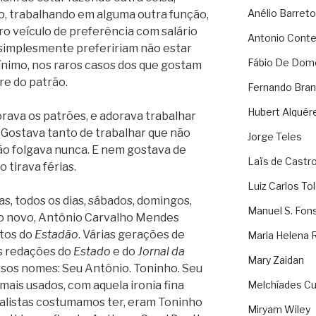
Anélio Barreto
o, trabalhando em alguma outra função,
o veículo de preferência com salário
Antonio Cont
u simplesmente prefeririam não estar
Fábio De Dom
nimo, nos raros casos dos que gostam
e do patrão.
Fernando Bran
Hubert Alquér
ava os patrões, e adorava trabalhar
 Gostava tanto de trabalhar que não
Jorge Teles
ão folgava nunca. E nem gostava de
Laïs de Castr
o tirava férias.
Luiz Carlos To
s, todos os dias, sábados, domingos,
Manuel S. Fon
ano novo, Antônio Carvalho Mendes
ntos do
Estadão
. Várias gerações de
Maria Helena 
as redações do
Estado
e do
Jornal da
Mary Zaidan
sos nomes: Seu Antônio. Toninho. Seu
 mais usados, com aquela ironia fina
Melchíades Cu
nalistas costumamos ter, eram Toninho
Miryam Wiley