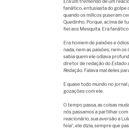
Era um tremendo de um reacion
fanático, entusiasta do golpe 
quando os milicos puseram ce
Quedinho. Porque, acima de tud
fiel aos Mesquita. Era fanátic
Era homem de paixões e ódios
nada, nem as paixões, nem os ó
sabia quem ele odiava profund
diretor de redação do
Estado
a
Redação
. Falava mal deles pa
E quase todo mundo no jornal g
gozações com ele.
O tempo passa, as coisas muda
nós passamos a partilhar com
reacionário, sua aversão a Lula
feia”, ele dizia, sempre que 