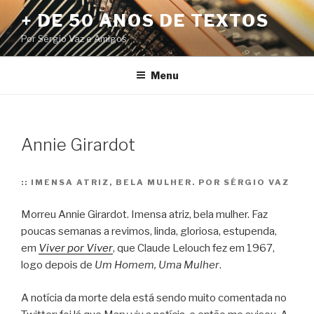
Pular
+ DE 50 ANOS DE TEXTOS
para
Por Sérgio Vaz e Amigos
o
conteúdo
Menu
Annie Girardot
::
IMENSA ATRIZ, BELA MULHER. POR SÉRGIO VAZ
Morreu Annie Girardot. Imensa atriz, bela mulher. Faz
poucas semanas a revimos, linda, gloriosa, estupenda,
em
Viver por Viver
, que Claude Lelouch fez em 1967,
logo depois de
Um Homem, Uma Mulher
.
A notícia da morte dela está sendo muito comentada no