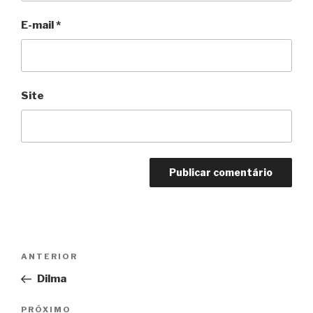
E-mail
*
Site
Navegação
Anterior
ANTERIOR
de
Dilma
Post
Próximo
PRÓXIMO