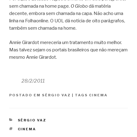
sem chamada na home page.
O Globo
dá matéria
decente, embora sem chamada na capa. Não acho uma
linha na Folhaonline. O UOL dá notícia de oito parágrafos,
também sem chamada na home.
Annie Girardot mereceria um tratamento muito melhor.
Mas talvez sejam os portais brasileiros que não mereçam
mesmo Annie Girardot.
28/2/2011
POSTADO EM
SÉRGIO VAZ
|
TAGS
CINEMA
CATEGORIAS
SÉRGIO VAZ
TAGS
CINEMA