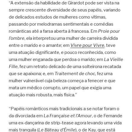
“A extensão da habilidade de Girardot pode ser vista na
sempre crescente diversidade de seus papéis, variando
de delicados estudos de mulheres como vítimas,
passando por melodramas sentimentais e comédias
românticas até a farsa aberta à francesa. Em
Proie pour
l’ombre
, ela interpretou uma mulher de carreira dividida
entre o marido e o amante; em
Vivre pour Vivre
, teve
uma atuação dignificante, e pouco reconhecida, como
uma mulher enganada que perdoa o marido; em
La Vieille
Fille
, fez um retrato delicado de uma solteirona recatada
que se apaixona; e, em
Traitement de choc
, fez uma
mulher vulnerável cuja beleza começa a fenecer e que
mata um médico corrupto, um papel que exigia uma
atuação mais robusta, mais física.”
“Papéis românticos mais tradicionais a se notar foram o
da divorciada em
La Française et l’Amour
, o de Fernande
uma ex-dançarina de strip-tease agora levando uma vida
mais tranquila (
Le Bâteau d’Émile
), o de Kay, que está