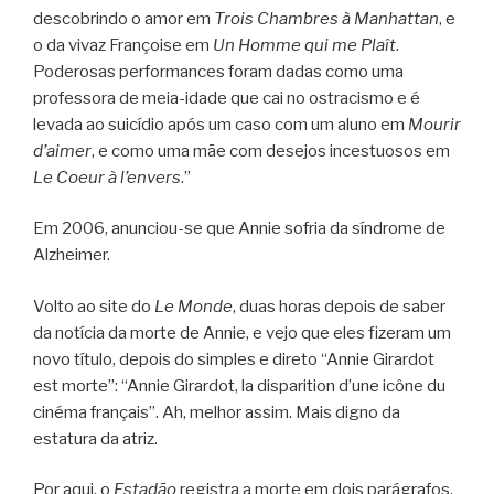
descobrindo o amor em
Trois Chambres à Manhattan
, e
o da vivaz Françoise em
Un Homme qui me Plaît
.
Poderosas performances foram dadas como uma
professora de meia-idade que cai no ostracismo e é
levada ao suicídio após um caso com um aluno em
Mourir
d’aimer
, e como uma mãe com desejos incestuosos em
Le Coeur à l’envers
.”
Em 2006, anunciou-se que Annie sofria da síndrome de
Alzheimer.
Volto ao site do
Le Monde
, duas horas depois de saber
da notícia da morte de Annie, e vejo que eles fizeram um
novo título, depois do simples e direto “Annie Girardot
est morte”: “Annie Girardot, la disparition d’une icône du
cinéma français”. Ah, melhor assim. Mais digno da
estatura da atriz.
Por aqui, o
Estadão
registra a morte em dois parágrafos,