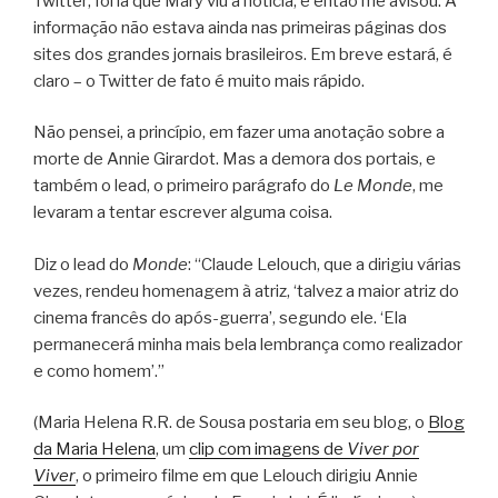
Twitter; foi lá que Mary viu a notícia, e então me avisou. A
informação não estava ainda nas primeiras páginas dos
sites dos grandes jornais brasileiros. Em breve estará, é
claro – o Twitter de fato é muito mais rápido.
Não pensei, a princípio, em fazer uma anotação sobre a
morte de Annie Girardot. Mas a demora dos portais, e
também o lead, o primeiro parágrafo do
Le Monde
, me
levaram a tentar escrever alguma coisa.
Diz o lead do
Monde
: “Claude Lelouch, que a dirigiu várias
vezes, rendeu homenagem à atriz, ‘talvez a maior atriz do
cinema francês do após-guerra’, segundo ele. ‘Ela
permanecerá minha mais bela lembrança como realizador
e como homem’.”
(Maria Helena R.R. de Sousa postaria em seu blog, o
Blog
da Maria Helena
, um
clip com imagens de
Viver por
Viver
, o primeiro filme em que Lelouch dirigiu Annie