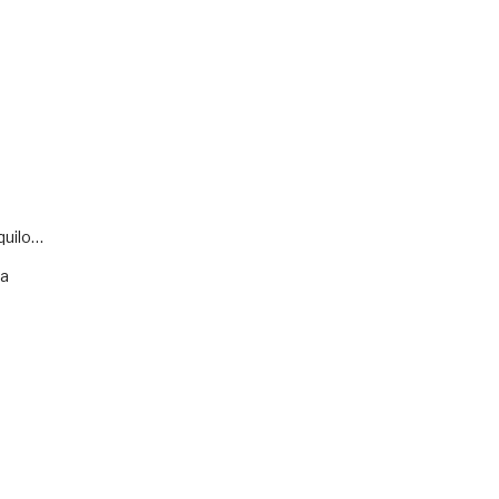
quilo…
va