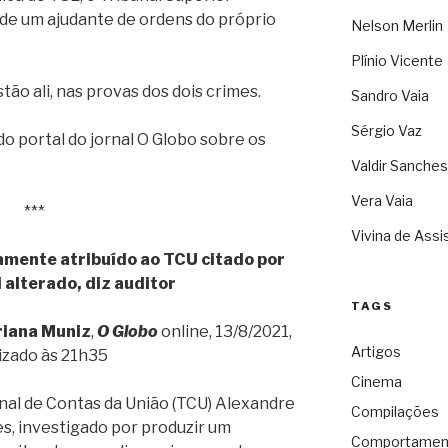
o de um ajudante de ordens do próprio
Nelson Merlin
Plínio Vicente
stão ali, nas provas dos dois crimes.
Sandro Vaia
Sérgio Vaz
o portal do jornal O Globo sobre os
Valdir Sanches
Vera Vaia
***
Vivina de Assi
samente atribuído ao TCU citado por
 alterado, diz auditor
TAGS
iana Muniz
,
O Globo
online, 13/8/2021,
Artigos
izado às 21h35
Cinema
nal de Contas da União (TCU) Alexandre
Compilações
s, investigado por produzir um
Comportamen