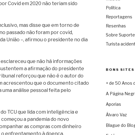
por Covid em 2020 não teriam sido
Política
Reportagens
conclusivo, mas disse que em torno de
Resenhas
no passado não foram por covid,
Sobre Suporte
da União –, afirmou o presidente no dia
Turista acident
 esclareceu que não há informações
 sustentem a afirmação do presidente
BONS SITES
tribunal reforçou que não é o autor do
m acrescentou que o documento citado
+ de 50 Anos 
 uma análise pessoal feita pelo
A Página Negr
Aporias
 do TCU que lida com inteligência e
Álvaro Vaz
o começou a pandemia do novo
Blague do Blo
acompanhar as compras com dinheiro
a o enfrentamento à doença.