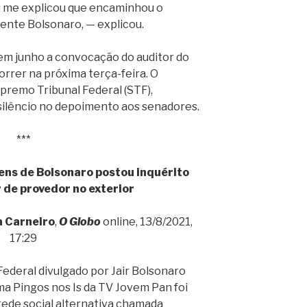
ai me explicou que encaminhou o
ente Bolsonaro, — explicou.
 em junho a convocação do auditor do
rrer na próxima terça-feira. O
premo Tribunal Federal (STF),
 silêncio no depoimento aos senadores.
***
ens de Bolsonaro postou inquérito
r de provedor no exterior
 Carneiro
,
O Globo
online, 13/8/2021,
17:29
 Federal divulgado por Jair Bolsonaro
a Pingos nos Is da TV Jovem Pan foi
ede social alternativa chamada