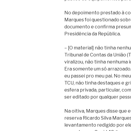
No depoimento prestado à corr
Marques foi questionado sobr
documento e confirma presumi
Presidência da República.
– [O material] não tinha nenhu
Tribunal de Contas da União (
viralizou, não tinha nenhuma id
Era somente um só arrazoado. 
eu passei pro meu pai. No me
TCU, não tinha destaques e gri
esfera privada, particular, c
ser editado por qualquer pesso
Na oitiva, Marques disse que 
reserva Ricardo Silva Marqu
levantamento redigido por el