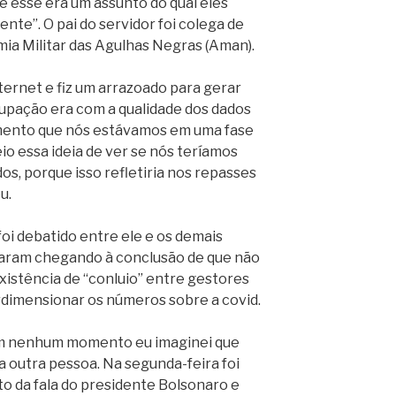
e esse era um assunto do qual eles
te”. O pai do servidor foi colega de
ia Militar das Agulhas Negras (Aman).
ternet e fiz um arrazoado para gerar
upação era com a qualidade dos dados
mento que nós estávamos em uma fase
io essa ideia de ver se nós teríamos
os, porque isso refletiria nos repasses
u.
foi debatido entre ele e os demais
baram chegando à conclusão de que não
istência de “conluio” entre gestores
rdimensionar os números sobre a covid.
 em nenhum momento eu imaginei que
a outra pessoa. Na segunda-feira foi
 da fala do presidente Bolsonaro e