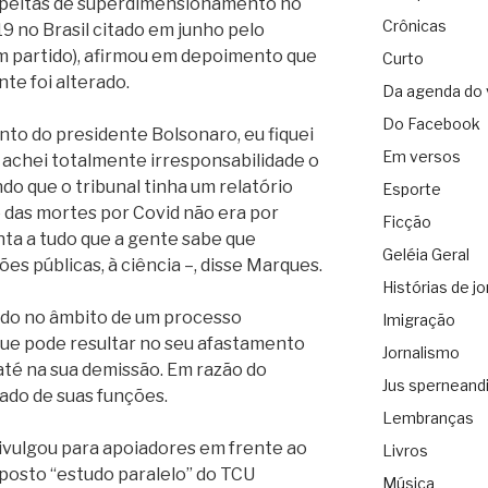
peitas de superdimensionamento no
Crônicas
 no Brasil citado em junho pelo
em partido), afirmou em depoimento que
Curto
nte foi alterado.
Da agenda do 
Do Facebook
to do presidente Bolsonaro, eu fiquei
Em versos
 achei totalmente irresponsabilidade o
do que o tribunal tinha um relatório
Esporte
 das mortes por Covid não era por
Ficção
nta a tudo que a gente sabe que
Geléia Geral
es públicas, à ciência –, disse Marques.
Histórias de jo
tado no âmbito de um processo
Imigração
 que pode resultar no seu afastamento
Jornalismo
até na sua demissão. Em razão do
Jus sperneand
tado de suas funções.
Lembranças
divulgou para apoiadores em frente ao
Livros
posto “estudo paralelo” do TCU
Música