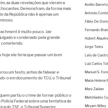
im, as duas revelações que vieram a
Anélio Barreto
o chocantes. Demonstram, da forma mais
Antonio Cont
nte da República não é apenas um
minoso.
Fábio De Dom
Fernando Bran
achment é muito pouco. Jair
 julgado e condenado pela grande
Hubert Alquér
m cometendo.
Jorge Teles
s hoje ele teria que passar um bom
Laïs de Castr
Luiz Carlos To
erou um texto, antes de falsear e
Manuel S. Fon
ndo-o em documento do TCU, o Tribunal
Maria Helena 
Mary Zaidan
 quem partiu o crime de tornar público o
Melchíades Cu
a Polícia Federal sobre uma tentativa de
Miryam Wiley
ica do TSE, o Tribunal Superior