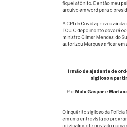
fiquei atônito. E então meu p
arquivo em word para o presid
A CPI da Covid aprovou ainda
TCU. O depoimento deverá oco
ministro Gilmar Mendes, do Su
autorizou Marques a ficar em
Irmão de ajudante de ord
sigiloso a parti
Por
Malu Gaspar
e
Mariana
O inquérito sigiloso da Polícia
em uma entrevista ao program
originalmente postado numa r