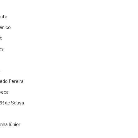
ente
enico
t
es
o
ledo Pereira
seca
RR de Sousa
nha Júnior