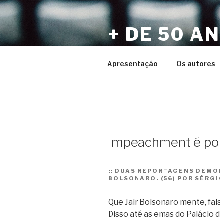
Pular
para
+ DE 50 A
o
conteúdo
Por Sérgio Vaz e Amigos
Apresentação
Os autores
Impeachment é pou
::
DUAS REPORTAGENS DEMON
BOLSONARO. (56) POR SÉRGI
Que Jair Bolsonaro mente, fal
Disso até as emas do Palácio 