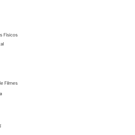
s Físicos
al
de Filmes
a
g