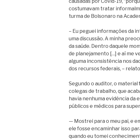
causadas por Covid-19, “porqu
costumavam tratar informalmen
turma de Bolsonaro na Academ
– Eu peguei informações da in
uma discussão. A minha preoc
da saúde. Dentro daquele mo
de planejamento […] e aí me ve
alguma inconsistência nos dad
dos recursos federais, – relato
Segundo o auditor, o material 
colegas de trabalho, que aca
havia nenhuma evidência da ex
públicos e médicos para supe
— Mostrei para o meu pai, e
ele fosse encaminhar isso par
quando eu tomei conhecimento