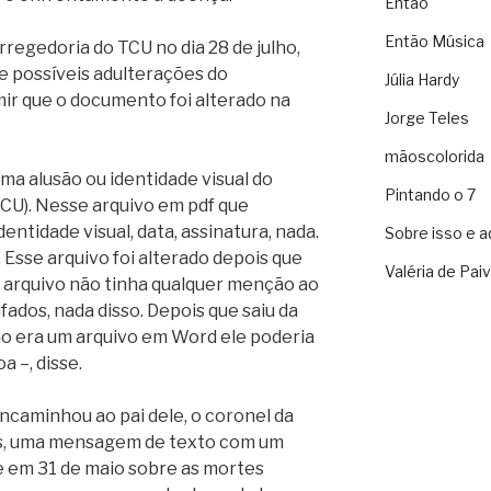
Então
Então Música
egedoria do TCU no dia 28 de julho,
e possíveis adulterações do
Júlia Hardy
r que o documento foi alterado na
Jorge Teles
mãoscolorida
ma alusão ou identidade visual do
Pintando o 7
TCU). Nesse arquivo em pdf que
entidade visual, data, assinatura, nada.
Sobre isso e a
Esse arquivo foi alterado depois que
Valéria de Pai
u arquivo não tinha qualquer menção ao
fados, nada disso. Depois que saiu da
omo era um arquivo em Word ele poderia
a –, disse.
encaminhou ao pai dele, o coronel da
es, uma mensagem de texto com um
e em 31 de maio sobre as mortes