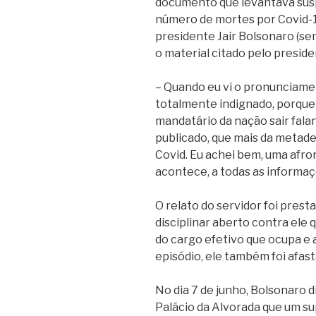
documento que levantava sus
número de mortes por Covid-19
presidente Jair Bolsonaro (s
o material citado pelo preside
– Quando eu vi o pronunciamen
totalmente indignado, porque
mandatário da nação sair falan
publicado, que mais da metade
Covid. Eu achei bem, uma afro
acontece, a todas as informaçõ
O relato do servidor foi pres
disciplinar aberto contra ele
do cargo efetivo que ocupa e 
episódio, ele também foi afas
No dia 7 de junho, Bolsonaro 
Palácio da Alvorada que um su