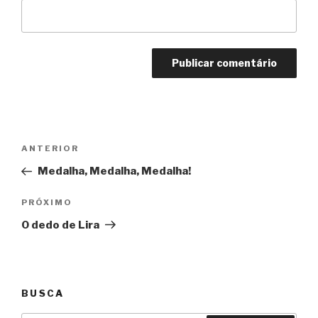
Navegação
Anterior
ANTERIOR
de
Medalha, Medalha, Medalha!
Post
Próximo
PRÓXIMO
O dedo de Lira
BUSCA