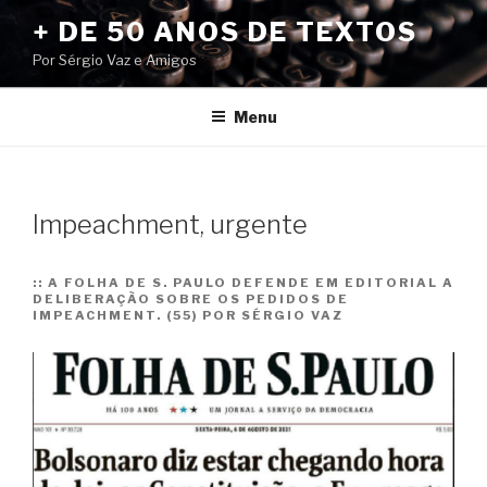
Pular
+ DE 50 ANOS DE TEXTOS
para
Por Sérgio Vaz e Amigos
o
conteúdo
Menu
Impeachment, urgente
::
A FOLHA DE S. PAULO DEFENDE EM EDITORIAL A
DELIBERAÇÃO SOBRE OS PEDIDOS DE
IMPEACHMENT. (55) POR SÉRGIO VAZ